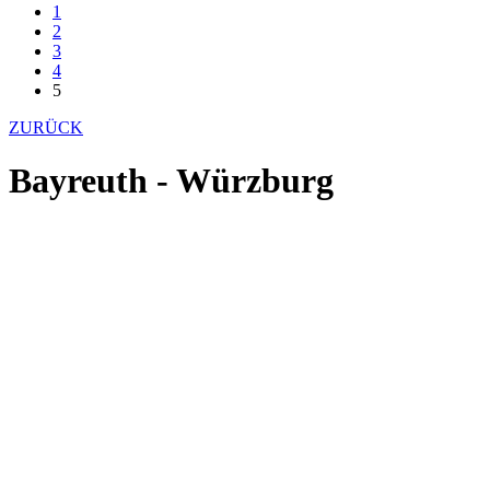
1
2
3
4
5
ZURÜCK
Bayreuth - Würzburg