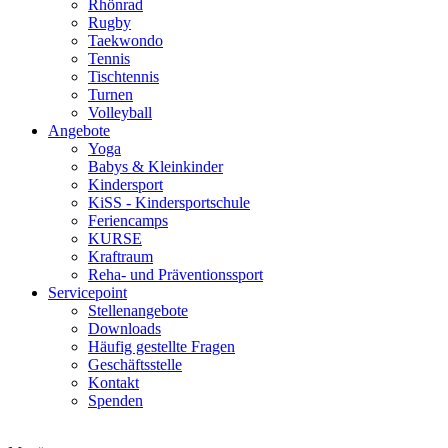
Rhönrad
Rugby
Taekwondo
Tennis
Tischtennis
Turnen
Volleyball
Angebote
Yoga
Babys & Kleinkinder
Kindersport
KiSS - Kindersportschule
Feriencamps
KURSE
Kraftraum
Reha- und Präventionssport
Servicepoint
Stellenangebote
Downloads
Häufig gestellte Fragen
Geschäftsstelle
Kontakt
Spenden