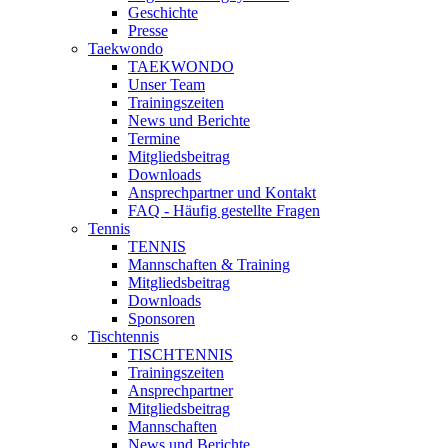
Geschichte
Presse
Taekwondo
TAEKWONDO
Unser Team
Trainingszeiten
News und Berichte
Termine
Mitgliedsbeitrag
Downloads
Ansprechpartner und Kontakt
FAQ - Häufig gestellte Fragen
Tennis
TENNIS
Mannschaften & Training
Mitgliedsbeitrag
Downloads
Sponsoren
Tischtennis
TISCHTENNIS
Trainingszeiten
Ansprechpartner
Mitgliedsbeitrag
Mannschaften
News und Berichte