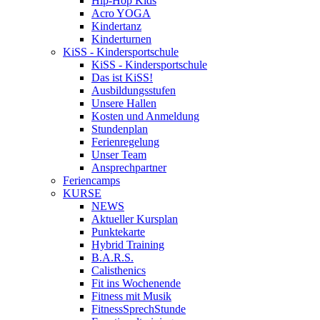
Hip-Hop Kids
Acro YOGA
Kindertanz
Kinderturnen
KiSS - Kindersportschule
KiSS - Kindersportschule
Das ist KiSS!
Ausbildungsstufen
Unsere Hallen
Kosten und Anmeldung
Stundenplan
Ferienregelung
Unser Team
Ansprechpartner
Feriencamps
KURSE
NEWS
Aktueller Kursplan
Punktekarte
Hybrid Training
B.A.R.S.
Calisthenics
Fit ins Wochenende
Fitness mit Musik
FitnessSprechStunde