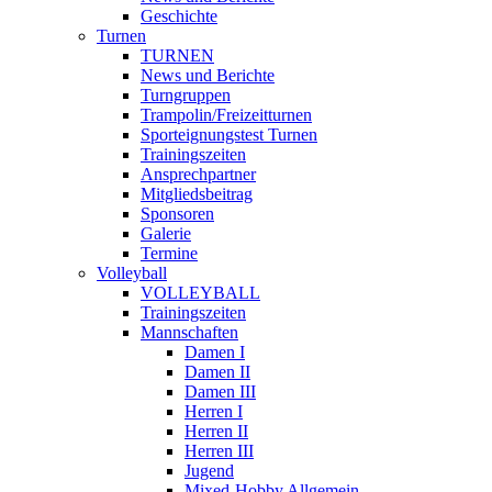
Geschichte
Turnen
TURNEN
News und Berichte
Turngruppen
Trampolin/Freizeitturnen
Sporteignungstest Turnen
Trainingszeiten
Ansprechpartner
Mitgliedsbeitrag
Sponsoren
Galerie
Termine
Volleyball
VOLLEYBALL
Trainingszeiten
Mannschaften
Damen I
Damen II
Damen III
Herren I
Herren II
Herren III
Jugend
Mixed-Hobby Allgemein