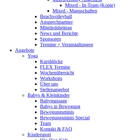
Mixed - In-Team (Kopie)
Mixed - Mannschaften
Beachvolleyball
Ansprechpartner
Mitgliedsbeitrag
News und Berichte
Sponsoren
Termine + Veranstaltungen
Angebote
Yoga
Kursblöcke
FLEX Termine
Wochenübersicht
Workshops
Über uns
Stellenangebot
Babys & Kleinkinder
Babymassage
Babys in Bewegung
Bewegungsminis
Bewegungsminis Special
Team
Kontakt & FAQ
Kindersport