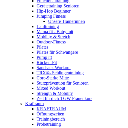
Functionaltraining
Gerätetraining Senioren
Hip-Hop Beginner
Jumping Fitness
Unsere Trainerinnen
Lauftraining
Mama fit - Baby mit
Mobility & Stretch
Outdoor-Fitness
Pilates
Pilates für Schwangere
Pump it!
Rücken-Fit
Sandsack Workout
TRX®- Schlingentraining
Core-Starke Mitte
Sturzprävention für Senioren
Mixed Workout
Strength & Mobility
Zeit für dich-TGW Frauenkurs
Kraftraum
KRAFTRAUM
Öffnungszeiten
Trainingbereich
Probetraining