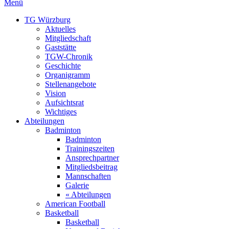
Menü
TG Würzburg
Aktuelles
Mitgliedschaft
Gaststätte
TGW-Chronik
Geschichte
Organigramm
Stellenangebote
Vision
Aufsichtsrat
Wichtiges
Abteilungen
Badminton
Badminton
Trainingszeiten
Ansprechpartner
Mitgliedsbeitrag
Mannschaften
Galerie
« Abteilungen
American Football
Basketball
Basketball