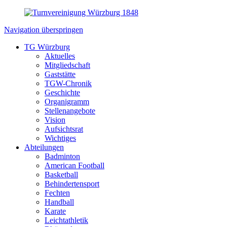
Navigation überspringen
TG Würzburg
Aktuelles
Mitgliedschaft
Gaststätte
TGW-Chronik
Geschichte
Organigramm
Stellenangebote
Vision
Aufsichtsrat
Wichtiges
Abteilungen
Badminton
American Football
Basketball
Behindertensport
Fechten
Handball
Karate
Leichtathletik