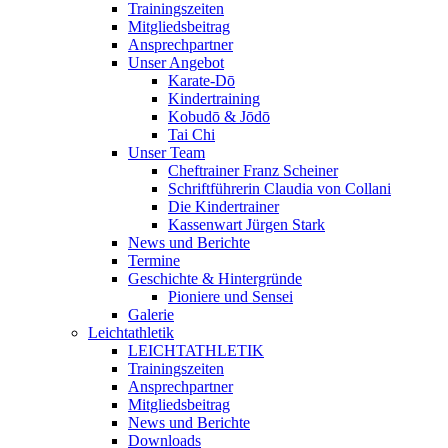
Trainingszeiten
Mitgliedsbeitrag
Ansprechpartner
Unser Angebot
Karate-Dō
Kindertraining
Kobudō & Jōdō
Tai Chi
Unser Team
Cheftrainer Franz Scheiner
Schriftführerin Claudia von Collani
Die Kindertrainer
Kassenwart Jürgen Stark
News und Berichte
Termine
Geschichte & Hintergründe
Pioniere und Sensei
Galerie
Leichtathletik
LEICHTATHLETIK
Trainingszeiten
Ansprechpartner
Mitgliedsbeitrag
News und Berichte
Downloads