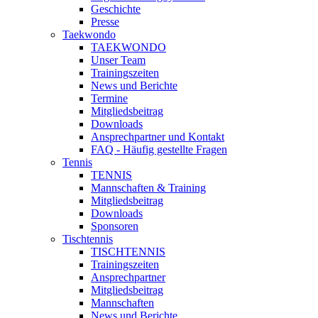
Geschichte
Presse
Taekwondo
TAEKWONDO
Unser Team
Trainingszeiten
News und Berichte
Termine
Mitgliedsbeitrag
Downloads
Ansprechpartner und Kontakt
FAQ - Häufig gestellte Fragen
Tennis
TENNIS
Mannschaften & Training
Mitgliedsbeitrag
Downloads
Sponsoren
Tischtennis
TISCHTENNIS
Trainingszeiten
Ansprechpartner
Mitgliedsbeitrag
Mannschaften
News und Berichte