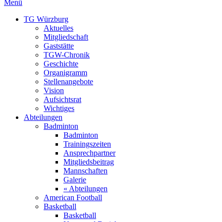
Menü
TG Würzburg
Aktuelles
Mitgliedschaft
Gaststätte
TGW-Chronik
Geschichte
Organigramm
Stellenangebote
Vision
Aufsichtsrat
Wichtiges
Abteilungen
Badminton
Badminton
Trainingszeiten
Ansprechpartner
Mitgliedsbeitrag
Mannschaften
Galerie
« Abteilungen
American Football
Basketball
Basketball