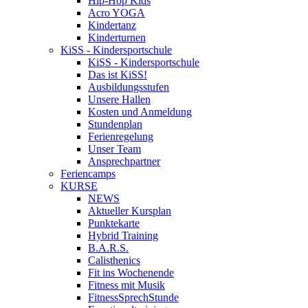
Hip-Hop Kids
Acro YOGA
Kindertanz
Kinderturnen
KiSS - Kindersportschule
KiSS - Kindersportschule
Das ist KiSS!
Ausbildungsstufen
Unsere Hallen
Kosten und Anmeldung
Stundenplan
Ferienregelung
Unser Team
Ansprechpartner
Feriencamps
KURSE
NEWS
Aktueller Kursplan
Punktekarte
Hybrid Training
B.A.R.S.
Calisthenics
Fit ins Wochenende
Fitness mit Musik
FitnessSprechStunde