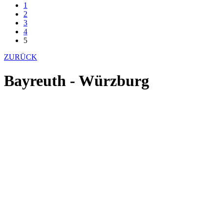
1
2
3
4
5
ZURÜCK
Bayreuth - Würzburg