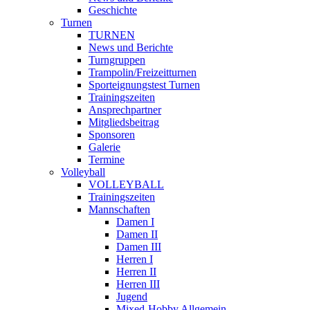
Geschichte
Turnen
TURNEN
News und Berichte
Turngruppen
Trampolin/Freizeitturnen
Sporteignungstest Turnen
Trainingszeiten
Ansprechpartner
Mitgliedsbeitrag
Sponsoren
Galerie
Termine
Volleyball
VOLLEYBALL
Trainingszeiten
Mannschaften
Damen I
Damen II
Damen III
Herren I
Herren II
Herren III
Jugend
Mixed-Hobby Allgemein