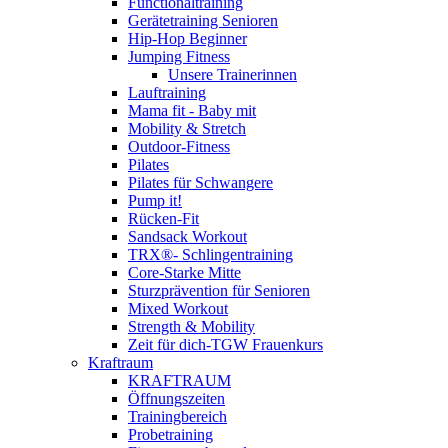
Functionaltraining
Gerätetraining Senioren
Hip-Hop Beginner
Jumping Fitness
Unsere Trainerinnen
Lauftraining
Mama fit - Baby mit
Mobility & Stretch
Outdoor-Fitness
Pilates
Pilates für Schwangere
Pump it!
Rücken-Fit
Sandsack Workout
TRX®- Schlingentraining
Core-Starke Mitte
Sturzprävention für Senioren
Mixed Workout
Strength & Mobility
Zeit für dich-TGW Frauenkurs
Kraftraum
KRAFTRAUM
Öffnungszeiten
Trainingbereich
Probetraining