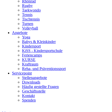
Rhönrad
Rugby
Taekwondo
Tennis
Tischtennis
Turnen
Volleyball
Angebote
Yoga
Babys & Kleinkinder
Kindersport
KiSS - Kindersportschule
Feriencamps
KURSE
Kraftraum
Reha- und Präventionssport
Servicepoint
Stellenangebote
Downloads
Häufig gestellte Fragen
Geschäftsstelle
Kontakt
Spenden