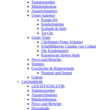
Trainingszeiten
Mitgliedsbeitrag
Ansprechpartner
Unser Angebot
Karate-Dō
Kindertraining
Kobudō & Jōdō
Tai Chi
Unser Team
Cheftrainer Franz Scheiner
Schriftführerin Claudia von Collani
Die Kindertrainer
Kassenwart Jürgen Stark
News und Berichte
Termine
Geschichte & Hintergründe
Pioniere und Sensei
Galerie
Leichtathletik
LEICHTATHLETIK
Trainingszeiten
Ansprechpartner
Mitgliedsbeitrag
News und Berichte
Downloads