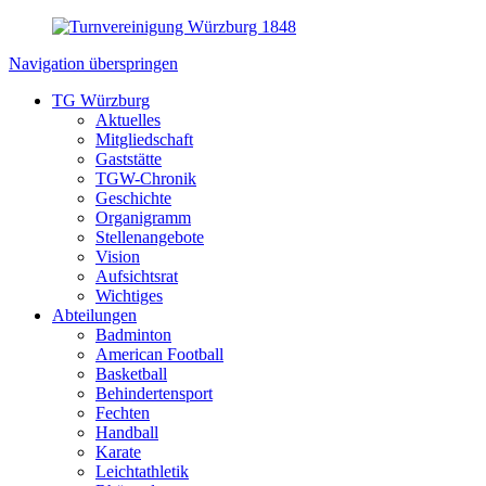
Navigation überspringen
TG Würzburg
Aktuelles
Mitgliedschaft
Gaststätte
TGW-Chronik
Geschichte
Organigramm
Stellenangebote
Vision
Aufsichtsrat
Wichtiges
Abteilungen
Badminton
American Football
Basketball
Behindertensport
Fechten
Handball
Karate
Leichtathletik