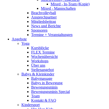
Mixed - In-Team (Kopie)
Mixed - Mannschaften
Beachvolleyball
Ansprechpartner
Mitgliedsbeitrag
News und Berichte
Sponsoren
Termine + Veranstaltungen
Angebote
Yoga
Kursblöcke
FLEX Termine
Wochenübersicht
Workshops
Über uns
Stellenangebot
Babys & Kleinkinder
Babymassage
Babys in Bewegung
Bewegungsminis
Bewegungsminis Special
Team
Kontakt & FAQ
Kindersport