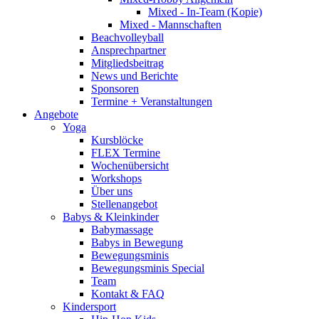
Mixed - In-Team (Kopie)
Mixed - Mannschaften
Beachvolleyball
Ansprechpartner
Mitgliedsbeitrag
News und Berichte
Sponsoren
Termine + Veranstaltungen
Angebote
Yoga
Kursblöcke
FLEX Termine
Wochenübersicht
Workshops
Über uns
Stellenangebot
Babys & Kleinkinder
Babymassage
Babys in Bewegung
Bewegungsminis
Bewegungsminis Special
Team
Kontakt & FAQ
Kindersport