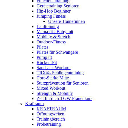
Functionaltraining
Gerätetraining Senioren
Hip-Hop Beginner
Jumping Fitness
Unsere Trainerinnen
Lauftraining
Mama fit - Baby mit
Mobility & Stretch
Outdoor-Fitness
Pilates
Pilates für Schwangere
Pump it!
Rücken-Fit
Sandsack Workout
TRX®- Schlingentraining
Core-Starke Mitte
Sturzprävention für Senioren
Mixed Workout
Strength & Mobility
Zeit für dich-TGW Frauenkurs
Kraftraum
KRAFTRAUM
Öffnungszeiten
Trainingbereich
Probetraining