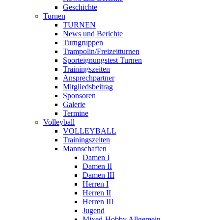
Geschichte
Turnen
TURNEN
News und Berichte
Turngruppen
Trampolin/Freizeitturnen
Sporteignungstest Turnen
Trainingszeiten
Ansprechpartner
Mitgliedsbeitrag
Sponsoren
Galerie
Termine
Volleyball
VOLLEYBALL
Trainingszeiten
Mannschaften
Damen I
Damen II
Damen III
Herren I
Herren II
Herren III
Jugend
Mixed-Hobby Allgemein