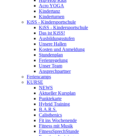
Hip-Hop Kids
Acro YOGA
Kindertanz
Kinderturnen
KiSS - Kindersportschule
KiSS - Kindersportschule
Das ist KiSS!
Ausbildungsstufen
Unsere Hallen
Kosten und Anmeldung
Stundenplan
Ferienregelung
Unser Team
Ansprechpartner
Feriencamps
KURSE
NEWS
Aktueller Kursplan
Punktekarte
Hybrid Training
B.A.R.S.
Calisthenics
Fit ins Wochenende
Fitness mit Musik
FitnessSprechStunde