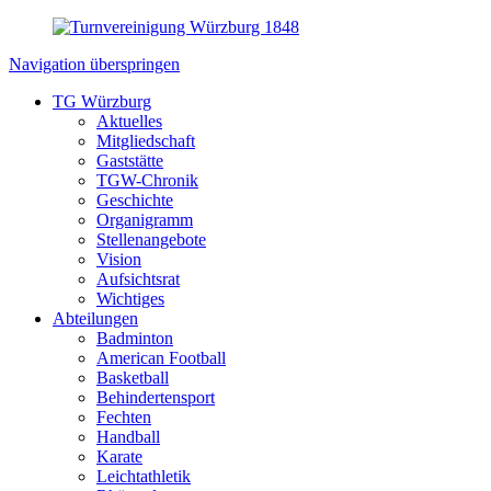
Navigation überspringen
TG Würzburg
Aktuelles
Mitgliedschaft
Gaststätte
TGW-Chronik
Geschichte
Organigramm
Stellenangebote
Vision
Aufsichtsrat
Wichtiges
Abteilungen
Badminton
American Football
Basketball
Behindertensport
Fechten
Handball
Karate
Leichtathletik