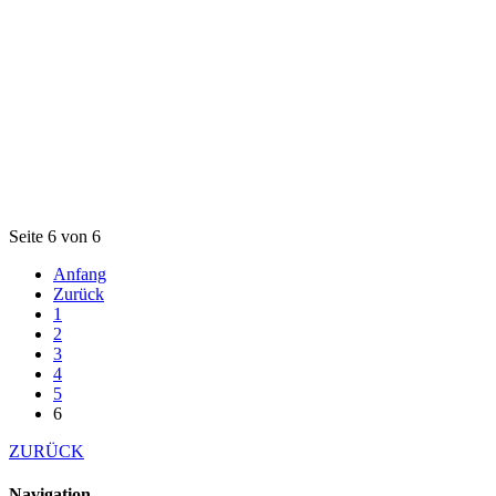
Seite 6 von 6
Anfang
Zurück
1
2
3
4
5
6
ZURÜCK
Navigation
Navigation überspringen
TG Würzburg
Abteilungen
Angebote
Servicepoint
Newsletter
Suche
nach oben