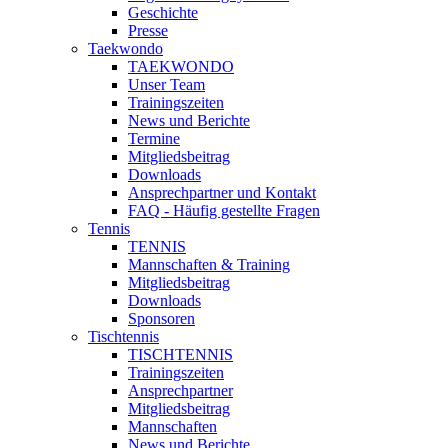
Geschichte
Presse
Taekwondo
TAEKWONDO
Unser Team
Trainingszeiten
News und Berichte
Termine
Mitgliedsbeitrag
Downloads
Ansprechpartner und Kontakt
FAQ - Häufig gestellte Fragen
Tennis
TENNIS
Mannschaften & Training
Mitgliedsbeitrag
Downloads
Sponsoren
Tischtennis
TISCHTENNIS
Trainingszeiten
Ansprechpartner
Mitgliedsbeitrag
Mannschaften
News und Berichte