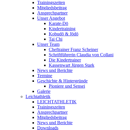
Trainingszeiten
Mitgliedsbeitrag
Ansprechpartner
Unser Angebot
Karate-Dō
Kindertraining
Kobudō & Jōdō
Tai Chi
Unser Team
Cheftrainer Franz Scheiner
Schriftführerin Claudia von Collani
Die Kindertrainer
Kassenwart Jürgen Stark
News und Berichte
Termine
Geschichte & Hintergründe
Pioniere und Sensei
Galerie
Leichtathletik
LEICHTATHLETIK
Trainingszeiten
Ansprechpartner
Mitgliedsbeitrag
News und Berichte
Downloads