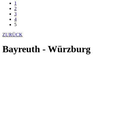
1
2
3
4
5
ZURÜCK
Bayreuth - Würzburg