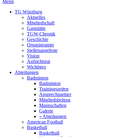
Menü
TG Würzburg
Aktuelles
Mitgliedschaft
Gaststätte
TGW-Chronik
Geschichte
Organigramm
Stellenangebote
Vision
Aufsichtsrat
Wichtiges
Abteilungen
Badminton
Badminton
Trainingszeiten
Ansprechpartner
Mitgliedsbeitrag
Mannschaften
Galerie
« Abteilungen
American Football
Basketball
Basketball