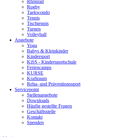
Rhönrad
Rugby
Taekwondo
Tennis
Tischtennis
Turnen
Volleyball
Angebote
Yoga
Babys & Kleinkinder
Kindersport
KiSS - Kindersportschule
Feriencamps
KURSE
Kraftraum
Reha- und Präventionssport
Servicepoint
Stellenangebote
Downloads
Häufig gestellte Fragen
Geschäftsstelle
Kontakt
Spenden