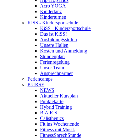
Hip-Hop Kids
Acro YOGA
Kindertanz
Kinderturnen
KiSS - Kindersportschule
KiSS - Kindersportschule
Das ist KiSS!
Ausbildungsstufen
Unsere Hallen
Kosten und Anmeldung
Stundenplan
Ferienregelung
Unser Team
Ansprechpartner
Feriencamps
KURSE
NEWS
Aktueller Kursplan
Punktekarte
Hybrid Training
B.A.R.S.
Calisthenics
Fit ins Wochenende
Fitness mit Musik
FitnessSprechStunde