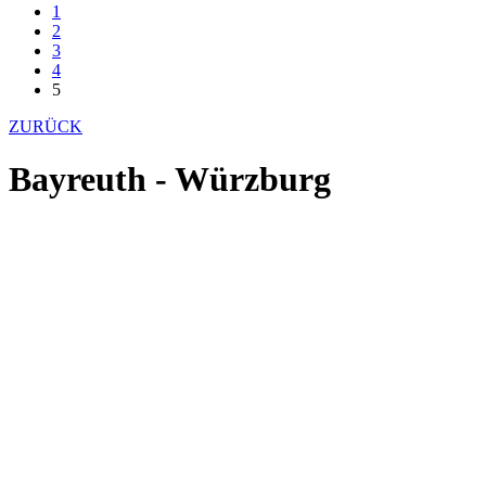
1
2
3
4
5
ZURÜCK
Bayreuth - Würzburg