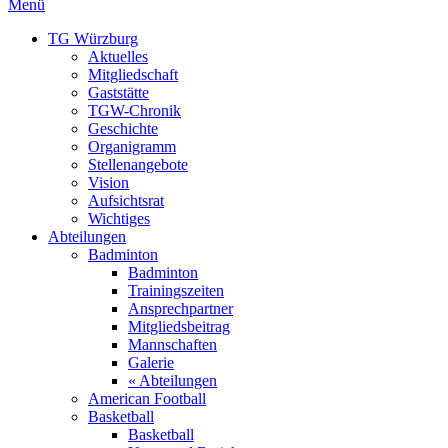
Menü
TG Würzburg
Aktuelles
Mitgliedschaft
Gaststätte
TGW-Chronik
Geschichte
Organigramm
Stellenangebote
Vision
Aufsichtsrat
Wichtiges
Abteilungen
Badminton
Badminton
Trainingszeiten
Ansprechpartner
Mitgliedsbeitrag
Mannschaften
Galerie
« Abteilungen
American Football
Basketball
Basketball