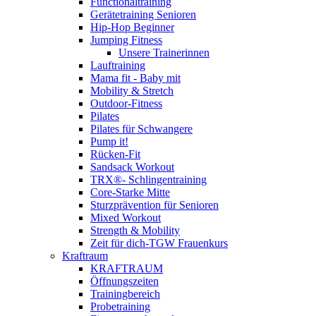
Functionaltraining
Gerätetraining Senioren
Hip-Hop Beginner
Jumping Fitness
Unsere Trainerinnen
Lauftraining
Mama fit - Baby mit
Mobility & Stretch
Outdoor-Fitness
Pilates
Pilates für Schwangere
Pump it!
Rücken-Fit
Sandsack Workout
TRX®- Schlingentraining
Core-Starke Mitte
Sturzprävention für Senioren
Mixed Workout
Strength & Mobility
Zeit für dich-TGW Frauenkurs
Kraftraum
KRAFTRAUM
Öffnungszeiten
Trainingbereich
Probetraining