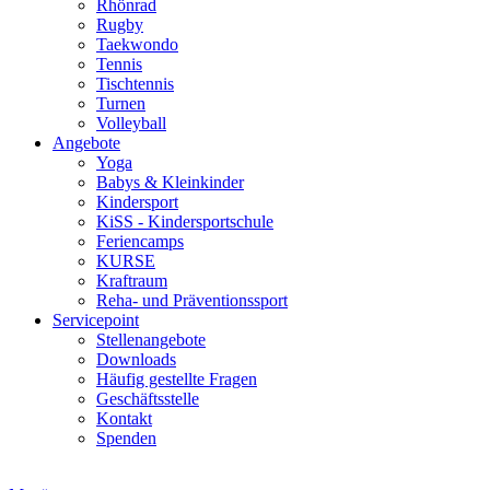
Rhönrad
Rugby
Taekwondo
Tennis
Tischtennis
Turnen
Volleyball
Angebote
Yoga
Babys & Kleinkinder
Kindersport
KiSS - Kindersportschule
Feriencamps
KURSE
Kraftraum
Reha- und Präventionssport
Servicepoint
Stellenangebote
Downloads
Häufig gestellte Fragen
Geschäftsstelle
Kontakt
Spenden