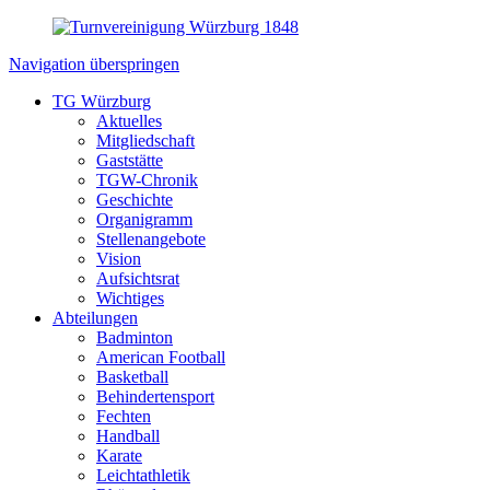
Navigation überspringen
TG Würzburg
Aktuelles
Mitgliedschaft
Gaststätte
TGW-Chronik
Geschichte
Organigramm
Stellenangebote
Vision
Aufsichtsrat
Wichtiges
Abteilungen
Badminton
American Football
Basketball
Behindertensport
Fechten
Handball
Karate
Leichtathletik