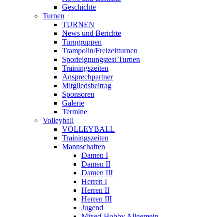
Geschichte
Turnen
TURNEN
News und Berichte
Turngruppen
Trampolin/Freizeitturnen
Sporteignungstest Turnen
Trainingszeiten
Ansprechpartner
Mitgliedsbeitrag
Sponsoren
Galerie
Termine
Volleyball
VOLLEYBALL
Trainingszeiten
Mannschaften
Damen I
Damen II
Damen III
Herren I
Herren II
Herren III
Jugend
Mixed-Hobby Allgemein