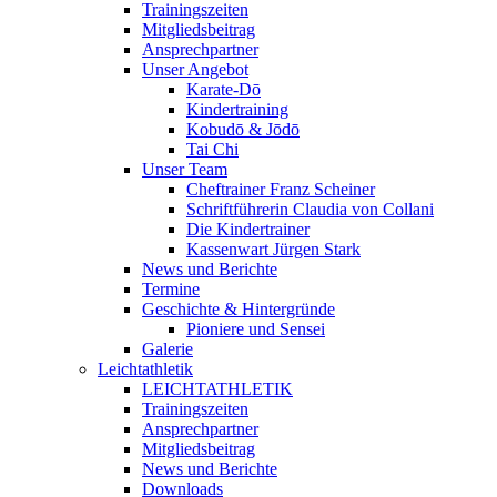
Trainingszeiten
Mitgliedsbeitrag
Ansprechpartner
Unser Angebot
Karate-Dō
Kindertraining
Kobudō & Jōdō
Tai Chi
Unser Team
Cheftrainer Franz Scheiner
Schriftführerin Claudia von Collani
Die Kindertrainer
Kassenwart Jürgen Stark
News und Berichte
Termine
Geschichte & Hintergründe
Pioniere und Sensei
Galerie
Leichtathletik
LEICHTATHLETIK
Trainingszeiten
Ansprechpartner
Mitgliedsbeitrag
News und Berichte
Downloads