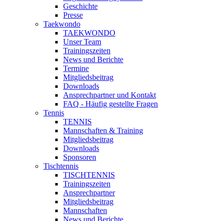
Geschichte
Presse
Taekwondo
TAEKWONDO
Unser Team
Trainingszeiten
News und Berichte
Termine
Mitgliedsbeitrag
Downloads
Ansprechpartner und Kontakt
FAQ - Häufig gestellte Fragen
Tennis
TENNIS
Mannschaften & Training
Mitgliedsbeitrag
Downloads
Sponsoren
Tischtennis
TISCHTENNIS
Trainingszeiten
Ansprechpartner
Mitgliedsbeitrag
Mannschaften
News und Berichte