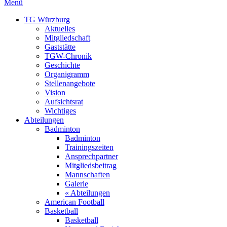
Menü
TG Würzburg
Aktuelles
Mitgliedschaft
Gaststätte
TGW-Chronik
Geschichte
Organigramm
Stellenangebote
Vision
Aufsichtsrat
Wichtiges
Abteilungen
Badminton
Badminton
Trainingszeiten
Ansprechpartner
Mitgliedsbeitrag
Mannschaften
Galerie
« Abteilungen
American Football
Basketball
Basketball