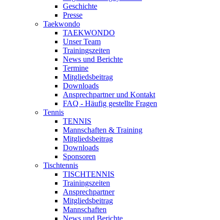
Geschichte
Presse
Taekwondo
TAEKWONDO
Unser Team
Trainingszeiten
News und Berichte
Termine
Mitgliedsbeitrag
Downloads
Ansprechpartner und Kontakt
FAQ - Häufig gestellte Fragen
Tennis
TENNIS
Mannschaften & Training
Mitgliedsbeitrag
Downloads
Sponsoren
Tischtennis
TISCHTENNIS
Trainingszeiten
Ansprechpartner
Mitgliedsbeitrag
Mannschaften
News und Berichte