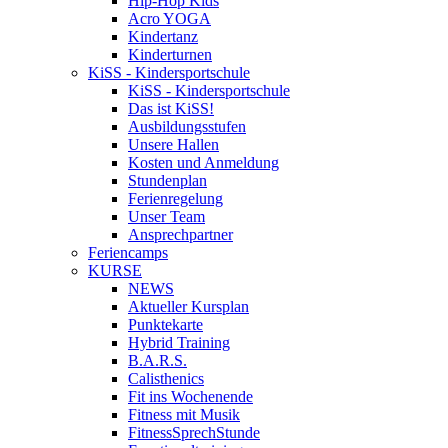
Hip-Hop Kids
Acro YOGA
Kindertanz
Kinderturnen
KiSS - Kindersportschule
KiSS - Kindersportschule
Das ist KiSS!
Ausbildungsstufen
Unsere Hallen
Kosten und Anmeldung
Stundenplan
Ferienregelung
Unser Team
Ansprechpartner
Feriencamps
KURSE
NEWS
Aktueller Kursplan
Punktekarte
Hybrid Training
B.A.R.S.
Calisthenics
Fit ins Wochenende
Fitness mit Musik
FitnessSprechStunde