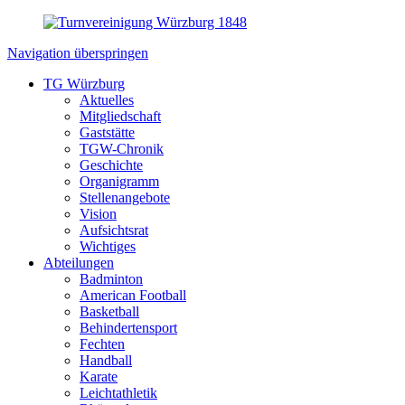
Navigation überspringen
TG Würzburg
Aktuelles
Mitgliedschaft
Gaststätte
TGW-Chronik
Geschichte
Organigramm
Stellenangebote
Vision
Aufsichtsrat
Wichtiges
Abteilungen
Badminton
American Football
Basketball
Behindertensport
Fechten
Handball
Karate
Leichtathletik