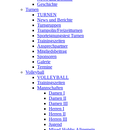
Geschichte
Turnen
TURNEN
News und Berichte
Turngruppen
Trampolin/Freizeitturnen
Sporteignungstest Turnen
Trainingszeiten
Ansprechpartner
Mitgliedsbeitrag
Sponsoren
Galerie
Termine
Volleyball
VOLLEYBALL
Trainingszeiten
Mannschaften
Damen I
Damen II
Damen III
Herren I
Herren II
Herren III
Jugend
Mixed-Hobby Allgemein