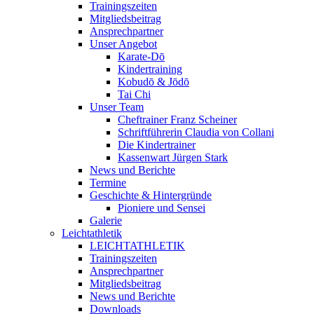
Trainingszeiten
Mitgliedsbeitrag
Ansprechpartner
Unser Angebot
Karate-Dō
Kindertraining
Kobudō & Jōdō
Tai Chi
Unser Team
Cheftrainer Franz Scheiner
Schriftführerin Claudia von Collani
Die Kindertrainer
Kassenwart Jürgen Stark
News und Berichte
Termine
Geschichte & Hintergründe
Pioniere und Sensei
Galerie
Leichtathletik
LEICHTATHLETIK
Trainingszeiten
Ansprechpartner
Mitgliedsbeitrag
News und Berichte
Downloads