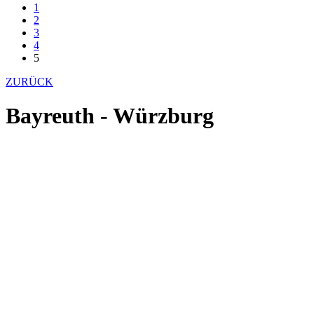
1
2
3
4
5
ZURÜCK
Bayreuth - Würzburg