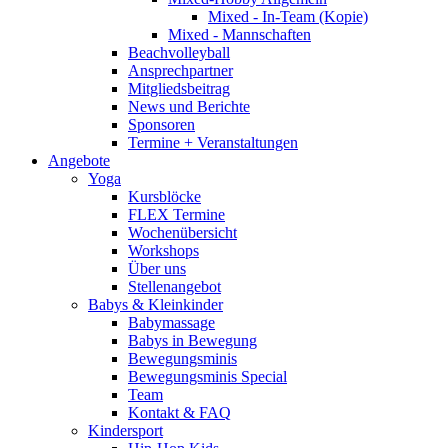
Mixed - In-Team (Kopie)
Mixed - Mannschaften
Beachvolleyball
Ansprechpartner
Mitgliedsbeitrag
News und Berichte
Sponsoren
Termine + Veranstaltungen
Angebote
Yoga
Kursblöcke
FLEX Termine
Wochenübersicht
Workshops
Über uns
Stellenangebot
Babys & Kleinkinder
Babymassage
Babys in Bewegung
Bewegungsminis
Bewegungsminis Special
Team
Kontakt & FAQ
Kindersport