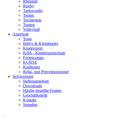
Rhönrad
Rugby
Taekwondo
Tennis
Tischtennis
Turnen
Volleyball
Angebote
Yoga
Babys & Kleinkinder
Kindersport
KiSS - Kindersportschule
Feriencamps
KURSE
Kraftraum
Reha- und Präventionssport
Servicepoint
Stellenangebote
Downloads
Häufig gestellte Fragen
Geschäftsstelle
Kontakt
Spenden