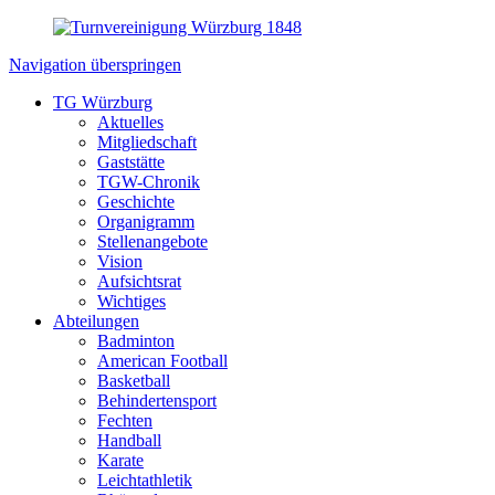
Navigation überspringen
TG Würzburg
Aktuelles
Mitgliedschaft
Gaststätte
TGW-Chronik
Geschichte
Organigramm
Stellenangebote
Vision
Aufsichtsrat
Wichtiges
Abteilungen
Badminton
American Football
Basketball
Behindertensport
Fechten
Handball
Karate
Leichtathletik