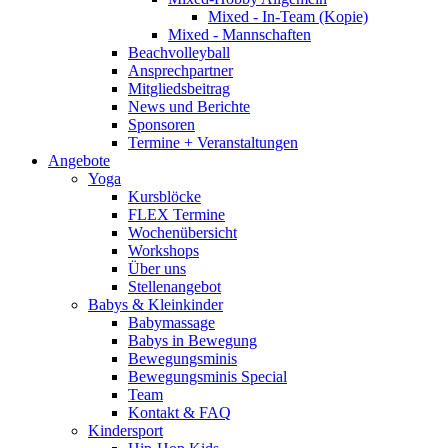
Mixed - In-Team (Kopie)
Mixed - Mannschaften
Beachvolleyball
Ansprechpartner
Mitgliedsbeitrag
News und Berichte
Sponsoren
Termine + Veranstaltungen
Angebote
Yoga
Kursblöcke
FLEX Termine
Wochenübersicht
Workshops
Über uns
Stellenangebot
Babys & Kleinkinder
Babymassage
Babys in Bewegung
Bewegungsminis
Bewegungsminis Special
Team
Kontakt & FAQ
Kindersport