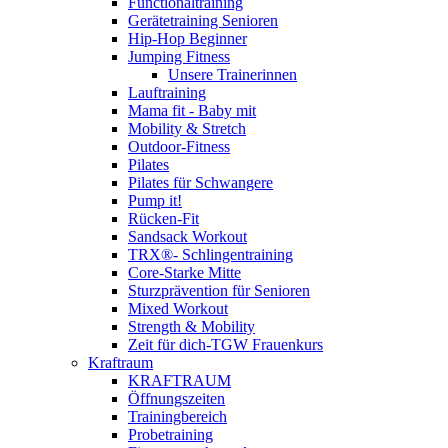
Functionaltraining
Gerätetraining Senioren
Hip-Hop Beginner
Jumping Fitness
Unsere Trainerinnen
Lauftraining
Mama fit - Baby mit
Mobility & Stretch
Outdoor-Fitness
Pilates
Pilates für Schwangere
Pump it!
Rücken-Fit
Sandsack Workout
TRX®- Schlingentraining
Core-Starke Mitte
Sturzprävention für Senioren
Mixed Workout
Strength & Mobility
Zeit für dich-TGW Frauenkurs
Kraftraum
KRAFTRAUM
Öffnungszeiten
Trainingbereich
Probetraining