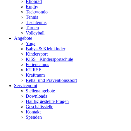
Rhönrad
Rugby
Taekwondo
Tennis
Tischtennis
Turnen
Volleyball
Angebote
Yoga
Babys & Kleinkinder
Kindersport
KiSS - Kindersportschule
Feriencamps
KURSE
Kraftraum
Reha- und Präventionssport
Servicepoint
Stellenangebote
Downloads
Häufig gestellte Fragen
Geschäftsstelle
Kontakt
Spenden