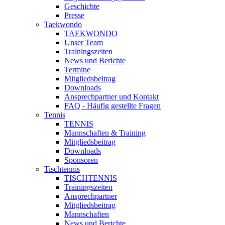
Geschichte
Presse
Taekwondo
TAEKWONDO
Unser Team
Trainingszeiten
News und Berichte
Termine
Mitgliedsbeitrag
Downloads
Ansprechpartner und Kontakt
FAQ - Häufig gestellte Fragen
Tennis
TENNIS
Mannschaften & Training
Mitgliedsbeitrag
Downloads
Sponsoren
Tischtennis
TISCHTENNIS
Trainingszeiten
Ansprechpartner
Mitgliedsbeitrag
Mannschaften
News und Berichte