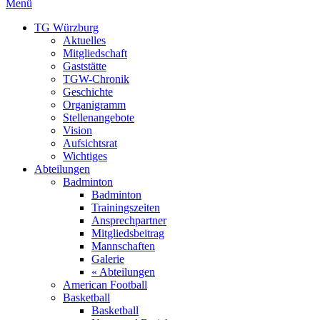
Menü
TG Würzburg
Aktuelles
Mitgliedschaft
Gaststätte
TGW-Chronik
Geschichte
Organigramm
Stellenangebote
Vision
Aufsichtsrat
Wichtiges
Abteilungen
Badminton
Badminton
Trainingszeiten
Ansprechpartner
Mitgliedsbeitrag
Mannschaften
Galerie
« Abteilungen
American Football
Basketball
Basketball