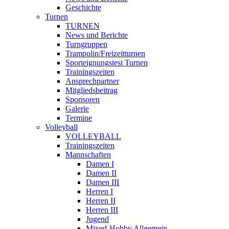
Geschichte
Turnen
TURNEN
News und Berichte
Turngruppen
Trampolin/Freizeitturnen
Sporteignungstest Turnen
Trainingszeiten
Ansprechpartner
Mitgliedsbeitrag
Sponsoren
Galerie
Termine
Volleyball
VOLLEYBALL
Trainingszeiten
Mannschaften
Damen I
Damen II
Damen III
Herren I
Herren II
Herren III
Jugend
Mixed-Hobby Allgemein