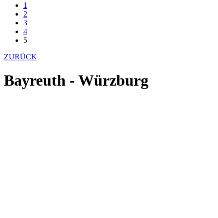
1
2
3
4
5
ZURÜCK
Bayreuth - Würzburg