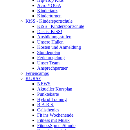
Hip-Hop Kids
Acro YOGA
Kindertanz
Kinderturnen
KiSS - Kindersportschule
KiSS - Kindersportschule
Das ist KiSS!
Ausbildungsstufen
Unsere Hallen
Kosten und Anmeldung
Stundenplan
Ferienregelung
Unser Team
Ansprechpartner
Feriencamps
KURSE
NEWS
Aktueller Kursplan
Punktekarte
Hybrid Training
B.A.R.S.
Calisthenics
Fit ins Wochenende
Fitness mit Musik
FitnessSprechStunde