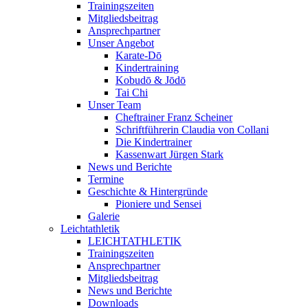
Trainingszeiten
Mitgliedsbeitrag
Ansprechpartner
Unser Angebot
Karate-Dō
Kindertraining
Kobudō & Jōdō
Tai Chi
Unser Team
Cheftrainer Franz Scheiner
Schriftführerin Claudia von Collani
Die Kindertrainer
Kassenwart Jürgen Stark
News und Berichte
Termine
Geschichte & Hintergründe
Pioniere und Sensei
Galerie
Leichtathletik
LEICHTATHLETIK
Trainingszeiten
Ansprechpartner
Mitgliedsbeitrag
News und Berichte
Downloads