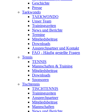
Geschichte
Presse
Taekwondo
TAEKWONDO
Unser Team
Trainingszeiten
News und Berichte
Termine
Mitgliedsbeitrag
Downloads
Ansprechpartner und Kontakt
FAQ - Häufig gestellte Fragen
Tennis
TENNIS
Mannschaften & Training
Mitgliedsbeitrag
Downloads
Sponsoren
Tischtennis
TISCHTENNIS
Trainingszeiten
Ansprechpartner
Mitgliedsbeitrag
Mannschaften
News und Berichte