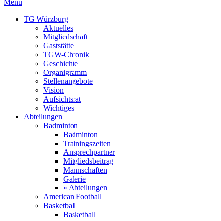
Menü
TG Würzburg
Aktuelles
Mitgliedschaft
Gaststätte
TGW-Chronik
Geschichte
Organigramm
Stellenangebote
Vision
Aufsichtsrat
Wichtiges
Abteilungen
Badminton
Badminton
Trainingszeiten
Ansprechpartner
Mitgliedsbeitrag
Mannschaften
Galerie
« Abteilungen
American Football
Basketball
Basketball