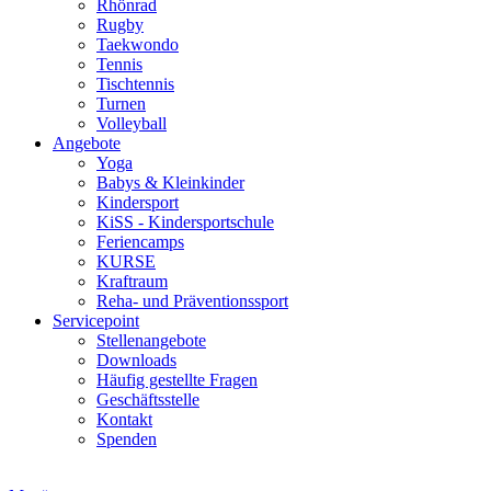
Rhönrad
Rugby
Taekwondo
Tennis
Tischtennis
Turnen
Volleyball
Angebote
Yoga
Babys & Kleinkinder
Kindersport
KiSS - Kindersportschule
Feriencamps
KURSE
Kraftraum
Reha- und Präventionssport
Servicepoint
Stellenangebote
Downloads
Häufig gestellte Fragen
Geschäftsstelle
Kontakt
Spenden