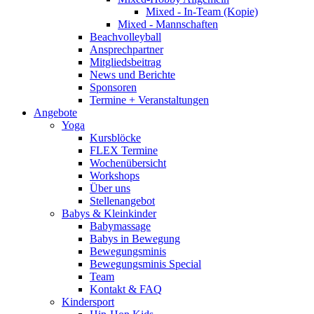
Mixed - In-Team (Kopie)
Mixed - Mannschaften
Beachvolleyball
Ansprechpartner
Mitgliedsbeitrag
News und Berichte
Sponsoren
Termine + Veranstaltungen
Angebote
Yoga
Kursblöcke
FLEX Termine
Wochenübersicht
Workshops
Über uns
Stellenangebot
Babys & Kleinkinder
Babymassage
Babys in Bewegung
Bewegungsminis
Bewegungsminis Special
Team
Kontakt & FAQ
Kindersport