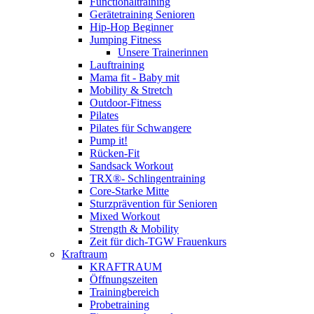
Functionaltraining
Gerätetraining Senioren
Hip-Hop Beginner
Jumping Fitness
Unsere Trainerinnen
Lauftraining
Mama fit - Baby mit
Mobility & Stretch
Outdoor-Fitness
Pilates
Pilates für Schwangere
Pump it!
Rücken-Fit
Sandsack Workout
TRX®- Schlingentraining
Core-Starke Mitte
Sturzprävention für Senioren
Mixed Workout
Strength & Mobility
Zeit für dich-TGW Frauenkurs
Kraftraum
KRAFTRAUM
Öffnungszeiten
Trainingbereich
Probetraining