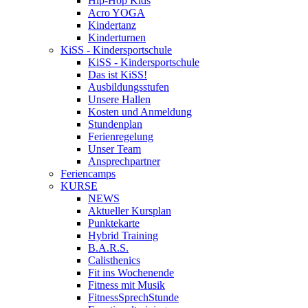
Hip-Hop Kids
Acro YOGA
Kindertanz
Kinderturnen
KiSS - Kindersportschule
KiSS - Kindersportschule
Das ist KiSS!
Ausbildungsstufen
Unsere Hallen
Kosten und Anmeldung
Stundenplan
Ferienregelung
Unser Team
Ansprechpartner
Feriencamps
KURSE
NEWS
Aktueller Kursplan
Punktekarte
Hybrid Training
B.A.R.S.
Calisthenics
Fit ins Wochenende
Fitness mit Musik
FitnessSprechStunde