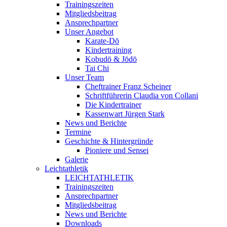
Trainingszeiten
Mitgliedsbeitrag
Ansprechpartner
Unser Angebot
Karate-Dō
Kindertraining
Kobudō & Jōdō
Tai Chi
Unser Team
Cheftrainer Franz Scheiner
Schriftführerin Claudia von Collani
Die Kindertrainer
Kassenwart Jürgen Stark
News und Berichte
Termine
Geschichte & Hintergründe
Pioniere und Sensei
Galerie
Leichtathletik
LEICHTATHLETIK
Trainingszeiten
Ansprechpartner
Mitgliedsbeitrag
News und Berichte
Downloads