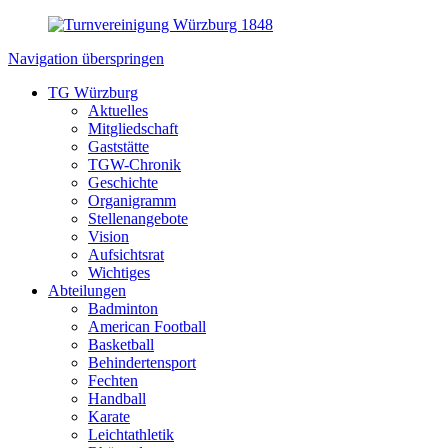
Navigation überspringen
TG Würzburg
Aktuelles
Mitgliedschaft
Gaststätte
TGW-Chronik
Geschichte
Organigramm
Stellenangebote
Vision
Aufsichtsrat
Wichtiges
Abteilungen
Badminton
American Football
Basketball
Behindertensport
Fechten
Handball
Karate
Leichtathletik