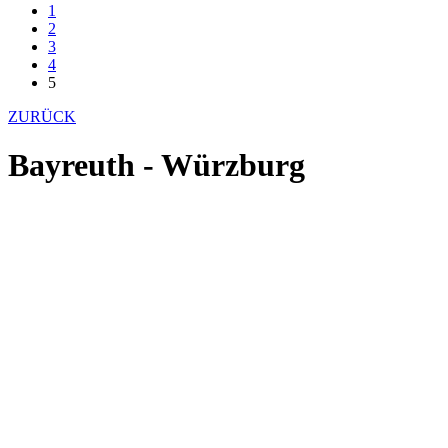
1
2
3
4
5
ZURÜCK
Bayreuth - Würzburg