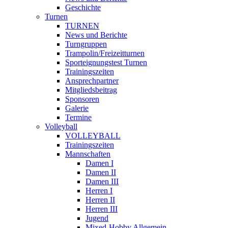
Geschichte
Turnen
TURNEN
News und Berichte
Turngruppen
Trampolin/Freizeitturnen
Sporteignungstest Turnen
Trainingszeiten
Ansprechpartner
Mitgliedsbeitrag
Sponsoren
Galerie
Termine
Volleyball
VOLLEYBALL
Trainingszeiten
Mannschaften
Damen I
Damen II
Damen III
Herren I
Herren II
Herren III
Jugend
Mixed-Hobby Allgemein