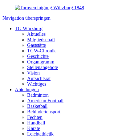
Navigation überspringen
TG Würzburg
Aktuelles
Mitgliedschaft
Gaststätte
TGW-Chronik
Geschichte
Organigramm
Stellenangebote
Vision
Aufsichtsrat
Wichtiges
Abteilungen
Badminton
American Football
Basketball
Behindertensport
Fechten
Handball
Karate
Leichtathletik