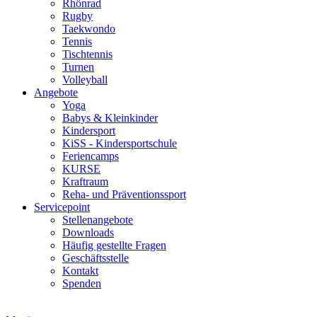
Rhönrad
Rugby
Taekwondo
Tennis
Tischtennis
Turnen
Volleyball
Angebote
Yoga
Babys & Kleinkinder
Kindersport
KiSS - Kindersportschule
Feriencamps
KURSE
Kraftraum
Reha- und Präventionssport
Servicepoint
Stellenangebote
Downloads
Häufig gestellte Fragen
Geschäftsstelle
Kontakt
Spenden