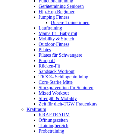
Functionaltraining
Gerätetraining Senioren
Hip-Hop Beginner
Jumping Fitness
Unsere Trainerinnen
Lauftraining
Mama fit - Baby mit
Mobility & Stretch
Outdoor-Fitness
Pilates
Pilates für Schwangere
Pump it!
Rücken-Fit
Sandsack Workout
TRX®- Schlingentraining
Core-Starke Mitte
Sturzprävention für Senioren
Mixed Workout
Strength & Mobility
Zeit für dich-TGW Frauenkurs
Kraftraum
KRAFTRAUM
Öffnungszeiten
Trainingbereich
Probetraining