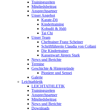
Trainingszeiten
Mitgliedsbeitrag
Ansprechpartner
Unser Angebot
Karate-Dō
Kindertraining
Kobudō & Jōdō
Tai Chi
Unser Team
Cheftrainer Franz Scheiner
Schriftführerin Claudia von Collani
Die Kindertrainer
Kassenwart Jürgen Stark
News und Berichte
Termine
Geschichte & Hintergründe
Pioniere und Sensei
Galerie
Leichtathletik
LEICHTATHLETIK
Trainingszeiten
Ansprechpartner
Mitgliedsbeitrag
News und Berichte
Downloads