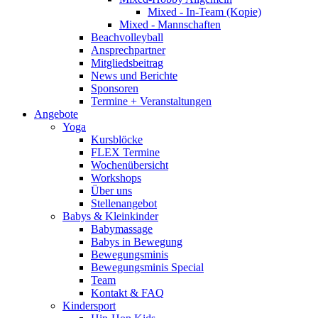
Mixed - In-Team (Kopie)
Mixed - Mannschaften
Beachvolleyball
Ansprechpartner
Mitgliedsbeitrag
News und Berichte
Sponsoren
Termine + Veranstaltungen
Angebote
Yoga
Kursblöcke
FLEX Termine
Wochenübersicht
Workshops
Über uns
Stellenangebot
Babys & Kleinkinder
Babymassage
Babys in Bewegung
Bewegungsminis
Bewegungsminis Special
Team
Kontakt & FAQ
Kindersport