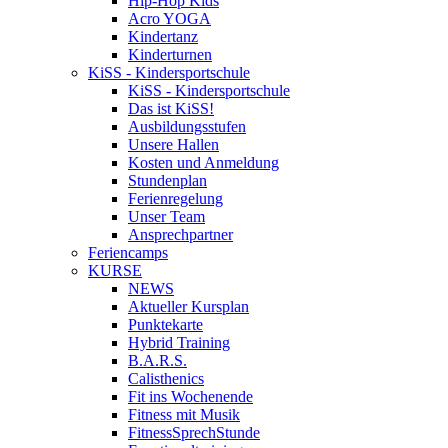
Hip-Hop Kids
Acro YOGA
Kindertanz
Kinderturnen
KiSS - Kindersportschule
KiSS - Kindersportschule
Das ist KiSS!
Ausbildungsstufen
Unsere Hallen
Kosten und Anmeldung
Stundenplan
Ferienregelung
Unser Team
Ansprechpartner
Feriencamps
KURSE
NEWS
Aktueller Kursplan
Punktekarte
Hybrid Training
B.A.R.S.
Calisthenics
Fit ins Wochenende
Fitness mit Musik
FitnessSprechStunde