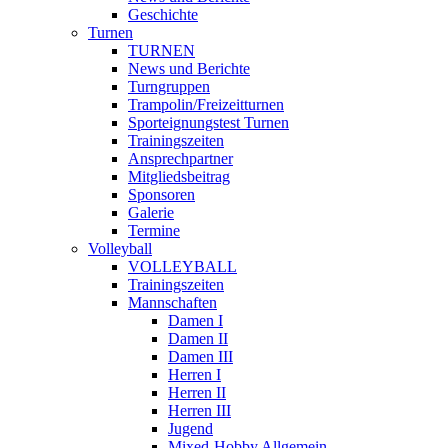
Geschichte
Turnen
TURNEN
News und Berichte
Turngruppen
Trampolin/Freizeitturnen
Sporteignungstest Turnen
Trainingszeiten
Ansprechpartner
Mitgliedsbeitrag
Sponsoren
Galerie
Termine
Volleyball
VOLLEYBALL
Trainingszeiten
Mannschaften
Damen I
Damen II
Damen III
Herren I
Herren II
Herren III
Jugend
Mixed-Hobby Allgemein