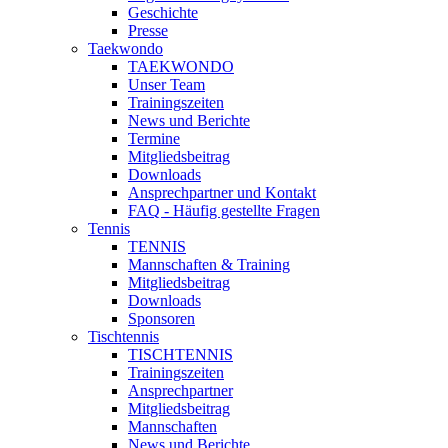
Geschichte
Presse
Taekwondo
TAEKWONDO
Unser Team
Trainingszeiten
News und Berichte
Termine
Mitgliedsbeitrag
Downloads
Ansprechpartner und Kontakt
FAQ - Häufig gestellte Fragen
Tennis
TENNIS
Mannschaften & Training
Mitgliedsbeitrag
Downloads
Sponsoren
Tischtennis
TISCHTENNIS
Trainingszeiten
Ansprechpartner
Mitgliedsbeitrag
Mannschaften
News und Berichte