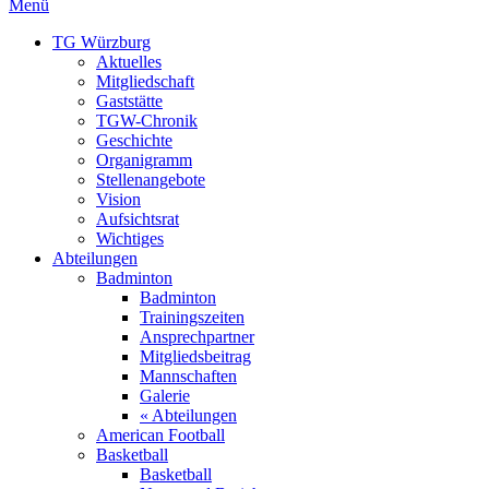
Menü
TG Würzburg
Aktuelles
Mitgliedschaft
Gaststätte
TGW-Chronik
Geschichte
Organigramm
Stellenangebote
Vision
Aufsichtsrat
Wichtiges
Abteilungen
Badminton
Badminton
Trainingszeiten
Ansprechpartner
Mitgliedsbeitrag
Mannschaften
Galerie
« Abteilungen
American Football
Basketball
Basketball