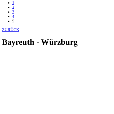
1
2
3
4
5
ZURÜCK
Bayreuth - Würzburg