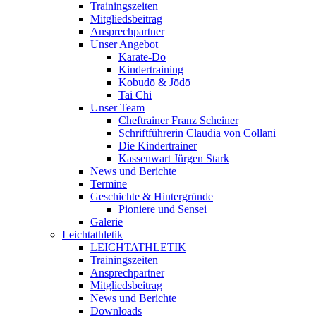
Trainingszeiten
Mitgliedsbeitrag
Ansprechpartner
Unser Angebot
Karate-Dō
Kindertraining
Kobudō & Jōdō
Tai Chi
Unser Team
Cheftrainer Franz Scheiner
Schriftführerin Claudia von Collani
Die Kindertrainer
Kassenwart Jürgen Stark
News und Berichte
Termine
Geschichte & Hintergründe
Pioniere und Sensei
Galerie
Leichtathletik
LEICHTATHLETIK
Trainingszeiten
Ansprechpartner
Mitgliedsbeitrag
News und Berichte
Downloads