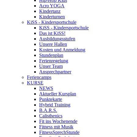
Hip-Hop Kids
Acro YOGA
Kindertanz
Kinderturnen
KiSS - Kindersportschule
KiSS - Kindersportschule
Das ist KiSS!
Ausbildungsstufen
Unsere Hallen
Kosten und Anmeldung
Stundenplan
Ferienregelung
Unser Team
Ansprechpartner
Feriencamps
KURSE
NEWS
Aktueller Kursplan
Punktekarte
Hybrid Training
B.A.R.S.
Calisthenics
Fit ins Wochenende
Fitness mit Musik
FitnessSprechStunde