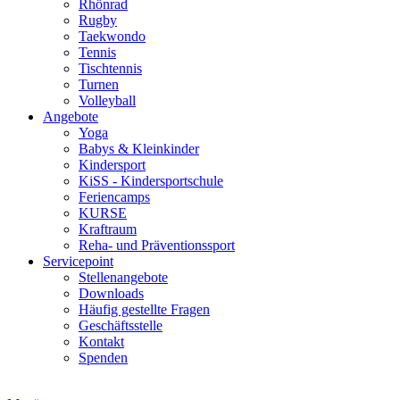
Rhönrad
Rugby
Taekwondo
Tennis
Tischtennis
Turnen
Volleyball
Angebote
Yoga
Babys & Kleinkinder
Kindersport
KiSS - Kindersportschule
Feriencamps
KURSE
Kraftraum
Reha- und Präventionssport
Servicepoint
Stellenangebote
Downloads
Häufig gestellte Fragen
Geschäftsstelle
Kontakt
Spenden