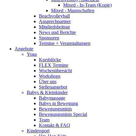
Mixed - In-Team (Kopie)
Mixed - Mannschaften
Beachvolleyball
Ansprechpartner
Mitgliedsbeitrag
News und Berichte
Sponsoren
Termine + Veranstaltungen
Angebote
Yoga
Kursblöcke
FLEX Termine
Wochenübersicht
Workshops
Über uns
Stellenangebot
Babys & Kleinkinder
Babymassage
Babys in Bewegung
Bewegungsminis
Bewegungsminis Special
Team
Kontakt & FAQ
Kindersport