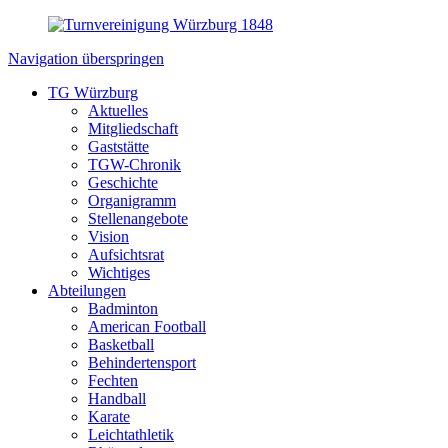
Navigation überspringen
TG Würzburg
Aktuelles
Mitgliedschaft
Gaststätte
TGW-Chronik
Geschichte
Organigramm
Stellenangebote
Vision
Aufsichtsrat
Wichtiges
Abteilungen
Badminton
American Football
Basketball
Behindertensport
Fechten
Handball
Karate
Leichtathletik