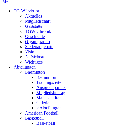
Menü
TG Würzburg
Aktuelles
Mitgliedschaft
Gaststätte
TGW-Chronik
Geschichte
Organigramm
Stellenangebote
Vision
Aufsichtsrat
Wichtiges
Abteilungen
Badminton
Badminton
Trainingszeiten
Ansprechpartner
Mitgliedsbeitrag
Mannschaften
Galerie
« Abteilungen
American Football
Basketball
Basketball