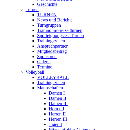
Geschichte
Turnen
TURNEN
News und Berichte
Turngruppen
Trampolin/Freizeitturnen
Sporteignungstest Turnen
Trainingszeiten
Ansprechpartner
Mitgliedsbeitrag
Sponsoren
Galerie
Termine
Volleyball
VOLLEYBALL
Trainingszeiten
Mannschaften
Damen I
Damen II
Damen III
Herren I
Herren II
Herren III
Jugend
Mixed-Hobby Allgemein