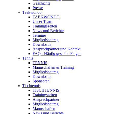
Geschichte
Presse
Taekwondo
TAEKWONDO
Unser Team
Trainingszeiten
News und Berichte
Termine
Mitgliedsbeitrag
Downloads
Ansprechpartner und Kontakt
FAQ - Häufig gestellte Fragen
Tennis
TENNIS
Mannschaften & Training
Mitgliedsbeitrag
Downloads
Sponsoren
Tischtennis
TISCHTENNIS
Trainingszeiten
Ansprechpartner
Mitgliedsbeitrag
Mannschaften
News und Berichte