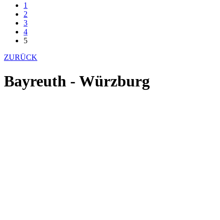
1
2
3
4
5
ZURÜCK
Bayreuth - Würzburg