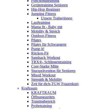
Functionaltraining
Gerätetraining Senioren
Hip-Hop Beginner
Jumping Fitness
Unsere Trainerinnen
Lauftraining
Mama fit - Baby mit
Mobility & Stretch
Outdoor-Fitness
Pilates
Pilates für Schwangere
Pump it!
Rücken-Fit
Sandsack Workout
TRX®- Schlingentraining
Core-Starke Mitte
Sturzprävention für Senioren
Mixed Workout
Strength & Mobility
Zeit für dich-TGW Frauenkurs
Kraftraum
KRAFTRAUM
Öffnungszeiten
Trainingbereich
Probetraining