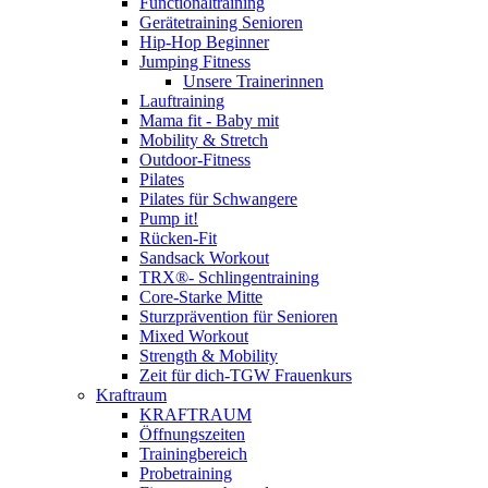
Functionaltraining
Gerätetraining Senioren
Hip-Hop Beginner
Jumping Fitness
Unsere Trainerinnen
Lauftraining
Mama fit - Baby mit
Mobility & Stretch
Outdoor-Fitness
Pilates
Pilates für Schwangere
Pump it!
Rücken-Fit
Sandsack Workout
TRX®- Schlingentraining
Core-Starke Mitte
Sturzprävention für Senioren
Mixed Workout
Strength & Mobility
Zeit für dich-TGW Frauenkurs
Kraftraum
KRAFTRAUM
Öffnungszeiten
Trainingbereich
Probetraining