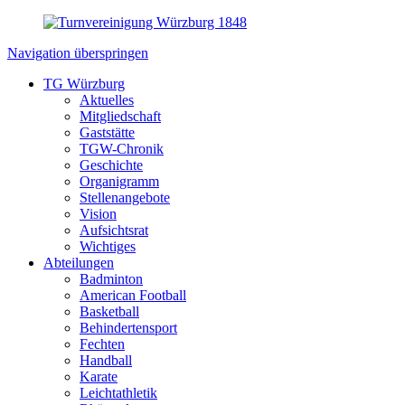
Navigation überspringen
TG Würzburg
Aktuelles
Mitgliedschaft
Gaststätte
TGW-Chronik
Geschichte
Organigramm
Stellenangebote
Vision
Aufsichtsrat
Wichtiges
Abteilungen
Badminton
American Football
Basketball
Behindertensport
Fechten
Handball
Karate
Leichtathletik