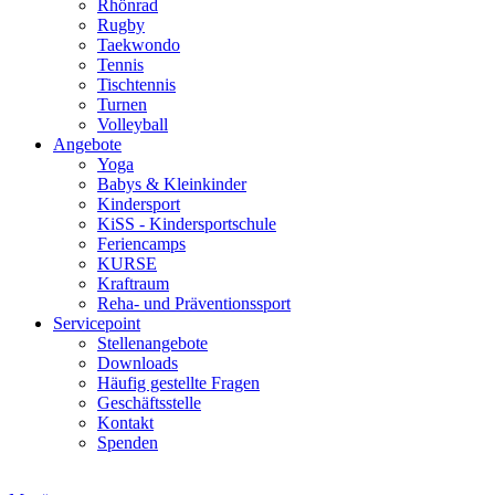
Rhönrad
Rugby
Taekwondo
Tennis
Tischtennis
Turnen
Volleyball
Angebote
Yoga
Babys & Kleinkinder
Kindersport
KiSS - Kindersportschule
Feriencamps
KURSE
Kraftraum
Reha- und Präventionssport
Servicepoint
Stellenangebote
Downloads
Häufig gestellte Fragen
Geschäftsstelle
Kontakt
Spenden