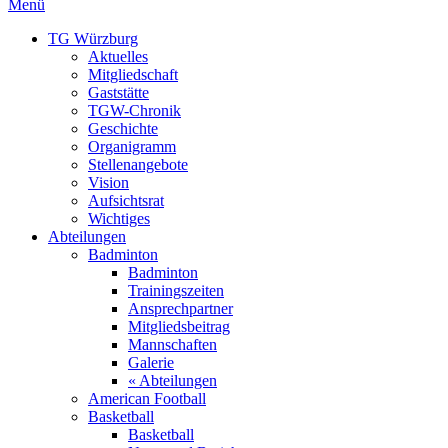
Menü
TG Würzburg
Aktuelles
Mitgliedschaft
Gaststätte
TGW-Chronik
Geschichte
Organigramm
Stellenangebote
Vision
Aufsichtsrat
Wichtiges
Abteilungen
Badminton
Badminton
Trainingszeiten
Ansprechpartner
Mitgliedsbeitrag
Mannschaften
Galerie
« Abteilungen
American Football
Basketball
Basketball