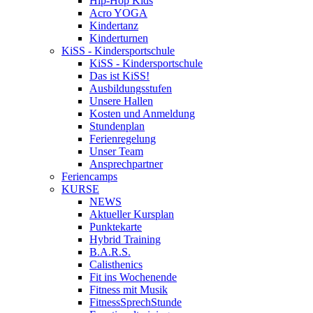
Hip-Hop Kids
Acro YOGA
Kindertanz
Kinderturnen
KiSS - Kindersportschule
KiSS - Kindersportschule
Das ist KiSS!
Ausbildungsstufen
Unsere Hallen
Kosten und Anmeldung
Stundenplan
Ferienregelung
Unser Team
Ansprechpartner
Feriencamps
KURSE
NEWS
Aktueller Kursplan
Punktekarte
Hybrid Training
B.A.R.S.
Calisthenics
Fit ins Wochenende
Fitness mit Musik
FitnessSprechStunde