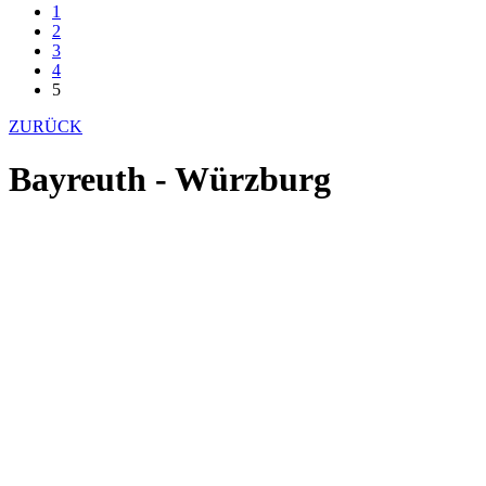
1
2
3
4
5
ZURÜCK
Bayreuth - Würzburg