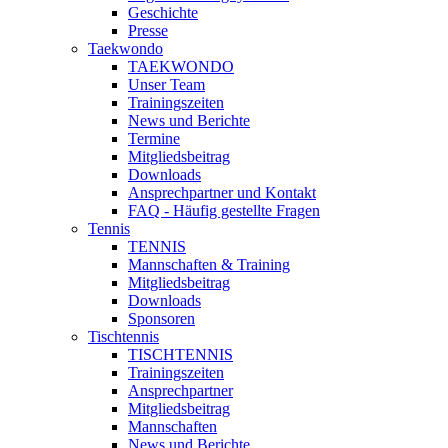
Geschichte
Presse
Taekwondo
TAEKWONDO
Unser Team
Trainingszeiten
News und Berichte
Termine
Mitgliedsbeitrag
Downloads
Ansprechpartner und Kontakt
FAQ - Häufig gestellte Fragen
Tennis
TENNIS
Mannschaften & Training
Mitgliedsbeitrag
Downloads
Sponsoren
Tischtennis
TISCHTENNIS
Trainingszeiten
Ansprechpartner
Mitgliedsbeitrag
Mannschaften
News und Berichte