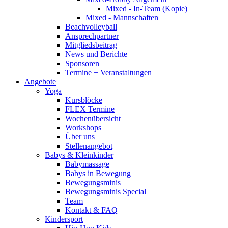
Mixed - In-Team (Kopie)
Mixed - Mannschaften
Beachvolleyball
Ansprechpartner
Mitgliedsbeitrag
News und Berichte
Sponsoren
Termine + Veranstaltungen
Angebote
Yoga
Kursblöcke
FLEX Termine
Wochenübersicht
Workshops
Über uns
Stellenangebot
Babys & Kleinkinder
Babymassage
Babys in Bewegung
Bewegungsminis
Bewegungsminis Special
Team
Kontakt & FAQ
Kindersport