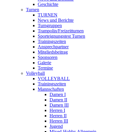
Geschichte
Turnen
TURNEN
News und Berichte
Turngruppen
Trampolin/Freizeitturnen
Sporteignungstest Turnen
Trainingszeiten
Ansprechpartner
Mitgliedsbeitrag
Sponsoren
Galerie
Termine
Volleyball
VOLLEYBALL
Trainingszeiten
Mannschaften
Damen I
Damen II
Damen III
Herren I
Herren II
Herren III
Jugend
Mixed-Hobby Allgemein