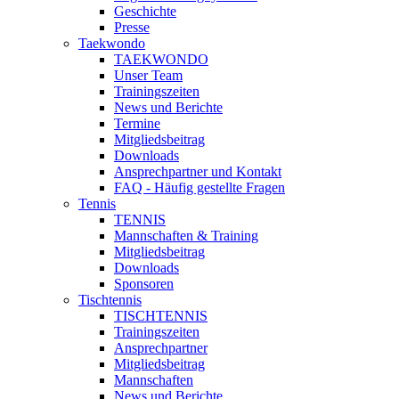
Geschichte
Presse
Taekwondo
TAEKWONDO
Unser Team
Trainingszeiten
News und Berichte
Termine
Mitgliedsbeitrag
Downloads
Ansprechpartner und Kontakt
FAQ - Häufig gestellte Fragen
Tennis
TENNIS
Mannschaften & Training
Mitgliedsbeitrag
Downloads
Sponsoren
Tischtennis
TISCHTENNIS
Trainingszeiten
Ansprechpartner
Mitgliedsbeitrag
Mannschaften
News und Berichte