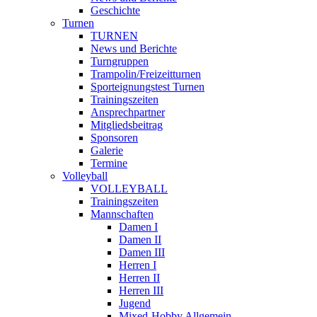
Geschichte
Turnen
TURNEN
News und Berichte
Turngruppen
Trampolin/Freizeitturnen
Sporteignungstest Turnen
Trainingszeiten
Ansprechpartner
Mitgliedsbeitrag
Sponsoren
Galerie
Termine
Volleyball
VOLLEYBALL
Trainingszeiten
Mannschaften
Damen I
Damen II
Damen III
Herren I
Herren II
Herren III
Jugend
Mixed-Hobby Allgemein