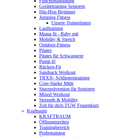
Functionaltraining
Gerätetraining Senioren
Hip-Hop Beginner
Jumping Fitness
Unsere Trainerinnen
Lauftraining
Mama fit - Baby mit
Mobility & Stretch
Outdoor-Fitness
Pilates
Pilates für Schwangere
Pump it!
Rücken-Fit
Sandsack Workout
TRX®- Schlingentraining
Core-Starke Mitte
Sturzprävention für Senioren
Mixed Workout
Strength & Mobility
Zeit für dich-TGW Frauenkurs
Kraftraum
KRAFTRAUM
Öffnungszeiten
Trainingbereich
Probetraining