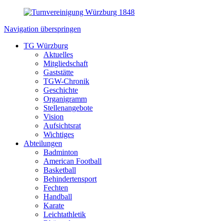
Navigation überspringen
TG Würzburg
Aktuelles
Mitgliedschaft
Gaststätte
TGW-Chronik
Geschichte
Organigramm
Stellenangebote
Vision
Aufsichtsrat
Wichtiges
Abteilungen
Badminton
American Football
Basketball
Behindertensport
Fechten
Handball
Karate
Leichtathletik