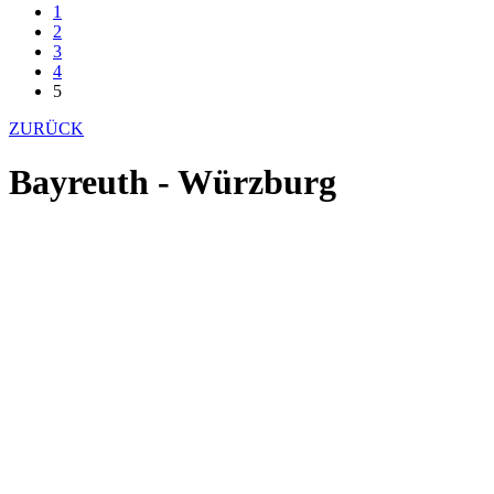
1
2
3
4
5
ZURÜCK
Bayreuth - Würzburg