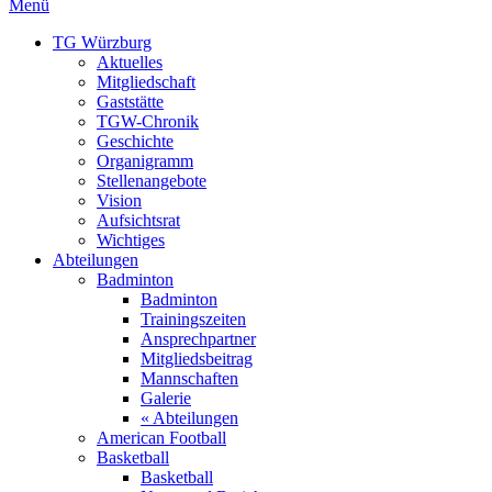
Menü
TG Würzburg
Aktuelles
Mitgliedschaft
Gaststätte
TGW-Chronik
Geschichte
Organigramm
Stellenangebote
Vision
Aufsichtsrat
Wichtiges
Abteilungen
Badminton
Badminton
Trainingszeiten
Ansprechpartner
Mitgliedsbeitrag
Mannschaften
Galerie
« Abteilungen
American Football
Basketball
Basketball