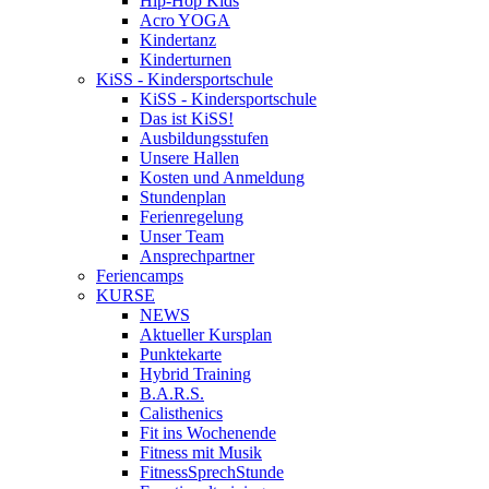
Hip-Hop Kids
Acro YOGA
Kindertanz
Kinderturnen
KiSS - Kindersportschule
KiSS - Kindersportschule
Das ist KiSS!
Ausbildungsstufen
Unsere Hallen
Kosten und Anmeldung
Stundenplan
Ferienregelung
Unser Team
Ansprechpartner
Feriencamps
KURSE
NEWS
Aktueller Kursplan
Punktekarte
Hybrid Training
B.A.R.S.
Calisthenics
Fit ins Wochenende
Fitness mit Musik
FitnessSprechStunde