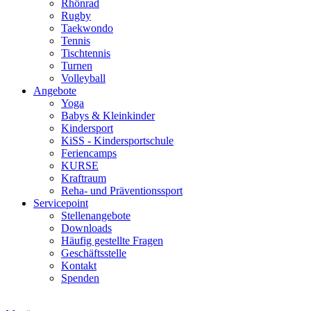
Rhönrad
Rugby
Taekwondo
Tennis
Tischtennis
Turnen
Volleyball
Angebote
Yoga
Babys & Kleinkinder
Kindersport
KiSS - Kindersportschule
Feriencamps
KURSE
Kraftraum
Reha- und Präventionssport
Servicepoint
Stellenangebote
Downloads
Häufig gestellte Fragen
Geschäftsstelle
Kontakt
Spenden