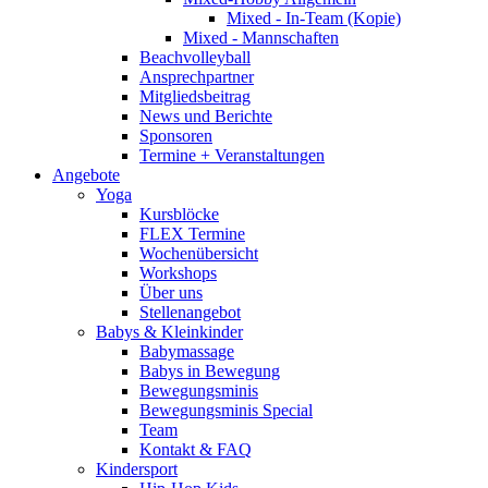
Mixed - In-Team (Kopie)
Mixed - Mannschaften
Beachvolleyball
Ansprechpartner
Mitgliedsbeitrag
News und Berichte
Sponsoren
Termine + Veranstaltungen
Angebote
Yoga
Kursblöcke
FLEX Termine
Wochenübersicht
Workshops
Über uns
Stellenangebot
Babys & Kleinkinder
Babymassage
Babys in Bewegung
Bewegungsminis
Bewegungsminis Special
Team
Kontakt & FAQ
Kindersport