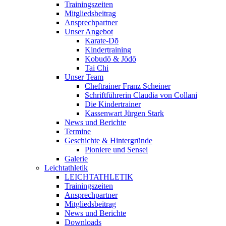
Trainingszeiten
Mitgliedsbeitrag
Ansprechpartner
Unser Angebot
Karate-Dō
Kindertraining
Kobudō & Jōdō
Tai Chi
Unser Team
Cheftrainer Franz Scheiner
Schriftführerin Claudia von Collani
Die Kindertrainer
Kassenwart Jürgen Stark
News und Berichte
Termine
Geschichte & Hintergründe
Pioniere und Sensei
Galerie
Leichtathletik
LEICHTATHLETIK
Trainingszeiten
Ansprechpartner
Mitgliedsbeitrag
News und Berichte
Downloads