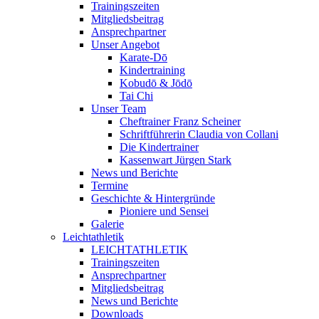
Trainingszeiten
Mitgliedsbeitrag
Ansprechpartner
Unser Angebot
Karate-Dō
Kindertraining
Kobudō & Jōdō
Tai Chi
Unser Team
Cheftrainer Franz Scheiner
Schriftführerin Claudia von Collani
Die Kindertrainer
Kassenwart Jürgen Stark
News und Berichte
Termine
Geschichte & Hintergründe
Pioniere und Sensei
Galerie
Leichtathletik
LEICHTATHLETIK
Trainingszeiten
Ansprechpartner
Mitgliedsbeitrag
News und Berichte
Downloads