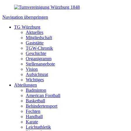
Navigation überspringen
TG Würzburg
Aktuelles
Mitgliedschaft
Gaststätte
TGW-Chronik
Geschichte
Organigramm
Stellenangebote
Vision
Aufsichtsrat
Wichtiges
Abteilungen
Badminton
American Football
Basketball
Behindertensport
Fechten
Handball
Karate
Leichtathletik