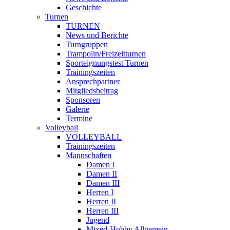
Geschichte
Turnen
TURNEN
News und Berichte
Turngruppen
Trampolin/Freizeitturnen
Sporteignungstest Turnen
Trainingszeiten
Ansprechpartner
Mitgliedsbeitrag
Sponsoren
Galerie
Termine
Volleyball
VOLLEYBALL
Trainingszeiten
Mannschaften
Damen I
Damen II
Damen III
Herren I
Herren II
Herren III
Jugend
Mixed-Hobby Allgemein