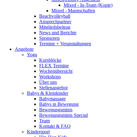
Mixed - In-Team (Kopie)
Mixed - Mannschaften
Beachvolleyball
Ansprechpartner
Mitgliedsbeitrag
News und Berichte
Sponsoren
Termine + Veranstaltungen
Angebote
Yoga
Kursblöcke
FLEX Termine
Wochenübersicht
Workshops
Über uns
Stellenangebot
Babys & Kleinkinder
Babymassage
Babys in Bewegung
Bewegungsminis
Bewegungsminis Special
Team
Kontakt & FAQ
Kindersport