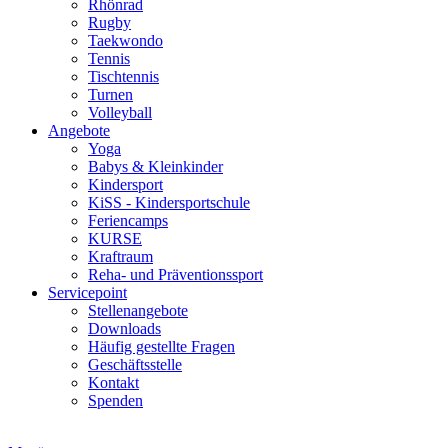
Rhönrad
Rugby
Taekwondo
Tennis
Tischtennis
Turnen
Volleyball
Angebote
Yoga
Babys & Kleinkinder
Kindersport
KiSS - Kindersportschule
Feriencamps
KURSE
Kraftraum
Reha- und Präventionssport
Servicepoint
Stellenangebote
Downloads
Häufig gestellte Fragen
Geschäftsstelle
Kontakt
Spenden