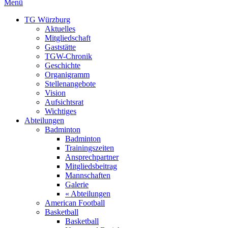
Menü
TG Würzburg
Aktuelles
Mitgliedschaft
Gaststätte
TGW-Chronik
Geschichte
Organigramm
Stellenangebote
Vision
Aufsichtsrat
Wichtiges
Abteilungen
Badminton
Badminton
Trainingszeiten
Ansprechpartner
Mitgliedsbeitrag
Mannschaften
Galerie
« Abteilungen
American Football
Basketball
Basketball