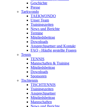
Geschichte
Presse
Taekwondo
TAEKWONDO
Unser Team
Trainingszeiten
News und Berichte
Termine
Mitgliedsbeitrag
Downloads
Ansprechpartner und Kontakt
FAQ - Häufig gestellte Fragen
Tennis
TENNIS
Mannschaften & Training
Mitgliedsbeitrag
Downloads
Sponsoren
Tischtennis
TISCHTENNIS
Trainingszeiten
Ansprechpartner
Mitgliedsbeitrag
Mannschaften
News und Berichte