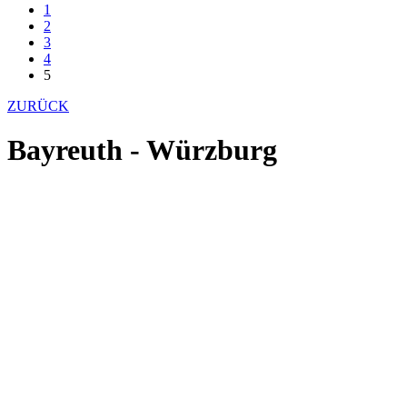
1
2
3
4
5
ZURÜCK
Bayreuth - Würzburg