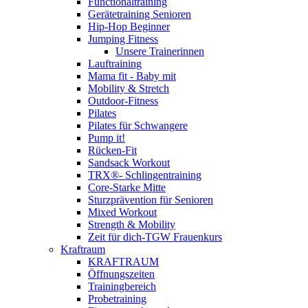
Functionaltraining
Gerätetraining Senioren
Hip-Hop Beginner
Jumping Fitness
Unsere Trainerinnen
Lauftraining
Mama fit - Baby mit
Mobility & Stretch
Outdoor-Fitness
Pilates
Pilates für Schwangere
Pump it!
Rücken-Fit
Sandsack Workout
TRX®- Schlingentraining
Core-Starke Mitte
Sturzprävention für Senioren
Mixed Workout
Strength & Mobility
Zeit für dich-TGW Frauenkurs
Kraftraum
KRAFTRAUM
Öffnungszeiten
Trainingbereich
Probetraining