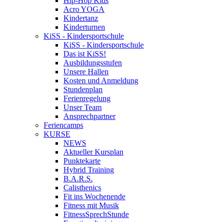
Hip-Hop Kids
Acro YOGA
Kindertanz
Kinderturnen
KiSS - Kindersportschule
KiSS - Kindersportschule
Das ist KiSS!
Ausbildungsstufen
Unsere Hallen
Kosten und Anmeldung
Stundenplan
Ferienregelung
Unser Team
Ansprechpartner
Feriencamps
KURSE
NEWS
Aktueller Kursplan
Punktekarte
Hybrid Training
B.A.R.S.
Calisthenics
Fit ins Wochenende
Fitness mit Musik
FitnessSprechStunde