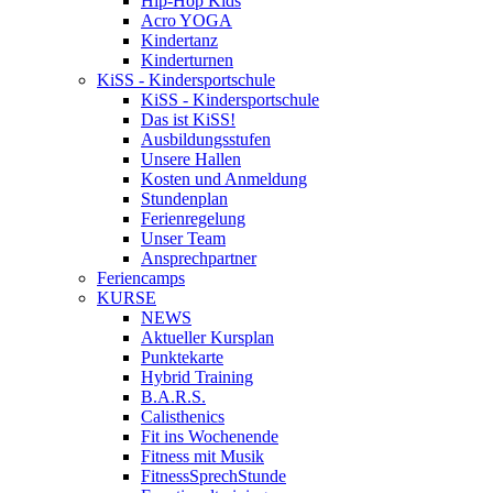
Hip-Hop Kids
Acro YOGA
Kindertanz
Kinderturnen
KiSS - Kindersportschule
KiSS - Kindersportschule
Das ist KiSS!
Ausbildungsstufen
Unsere Hallen
Kosten und Anmeldung
Stundenplan
Ferienregelung
Unser Team
Ansprechpartner
Feriencamps
KURSE
NEWS
Aktueller Kursplan
Punktekarte
Hybrid Training
B.A.R.S.
Calisthenics
Fit ins Wochenende
Fitness mit Musik
FitnessSprechStunde