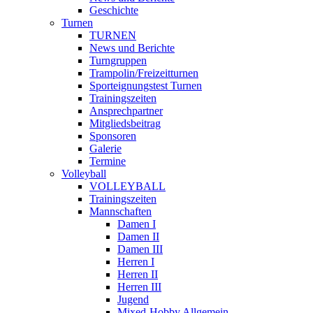
Geschichte
Turnen
TURNEN
News und Berichte
Turngruppen
Trampolin/Freizeitturnen
Sporteignungstest Turnen
Trainingszeiten
Ansprechpartner
Mitgliedsbeitrag
Sponsoren
Galerie
Termine
Volleyball
VOLLEYBALL
Trainingszeiten
Mannschaften
Damen I
Damen II
Damen III
Herren I
Herren II
Herren III
Jugend
Mixed-Hobby Allgemein