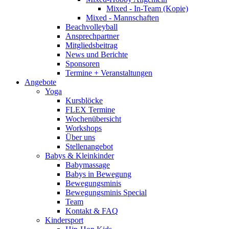
Mixed - In-Team (Kopie)
Mixed - Mannschaften
Beachvolleyball
Ansprechpartner
Mitgliedsbeitrag
News und Berichte
Sponsoren
Termine + Veranstaltungen
Angebote
Yoga
Kursblöcke
FLEX Termine
Wochenübersicht
Workshops
Über uns
Stellenangebot
Babys & Kleinkinder
Babymassage
Babys in Bewegung
Bewegungsminis
Bewegungsminis Special
Team
Kontakt & FAQ
Kindersport