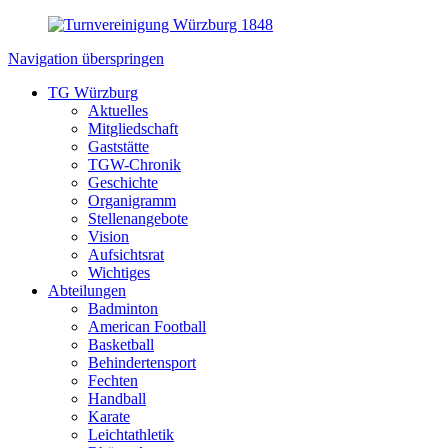
Navigation überspringen
TG Würzburg
Aktuelles
Mitgliedschaft
Gaststätte
TGW-Chronik
Geschichte
Organigramm
Stellenangebote
Vision
Aufsichtsrat
Wichtiges
Abteilungen
Badminton
American Football
Basketball
Behindertensport
Fechten
Handball
Karate
Leichtathletik