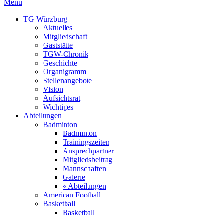
Menü
TG Würzburg
Aktuelles
Mitgliedschaft
Gaststätte
TGW-Chronik
Geschichte
Organigramm
Stellenangebote
Vision
Aufsichtsrat
Wichtiges
Abteilungen
Badminton
Badminton
Trainingszeiten
Ansprechpartner
Mitgliedsbeitrag
Mannschaften
Galerie
« Abteilungen
American Football
Basketball
Basketball