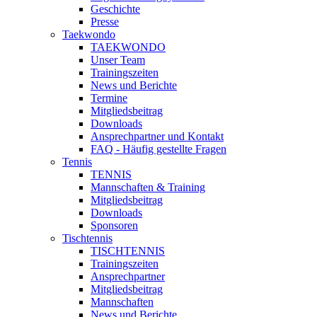
Geschichte
Presse
Taekwondo
TAEKWONDO
Unser Team
Trainingszeiten
News und Berichte
Termine
Mitgliedsbeitrag
Downloads
Ansprechpartner und Kontakt
FAQ - Häufig gestellte Fragen
Tennis
TENNIS
Mannschaften & Training
Mitgliedsbeitrag
Downloads
Sponsoren
Tischtennis
TISCHTENNIS
Trainingszeiten
Ansprechpartner
Mitgliedsbeitrag
Mannschaften
News und Berichte