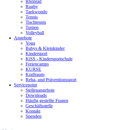
Rhönrad
Rugby
Taekwondo
Tennis
Tischtennis
Turnen
Volleyball
Angebote
Yoga
Babys & Kleinkinder
Kindersport
KiSS - Kindersportschule
Feriencamps
KURSE
Kraftraum
Reha- und Präventionssport
Servicepoint
Stellenangebote
Downloads
Häufig gestellte Fragen
Geschäftsstelle
Kontakt
Spenden