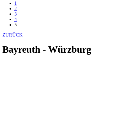
1
2
3
4
5
ZURÜCK
Bayreuth - Würzburg