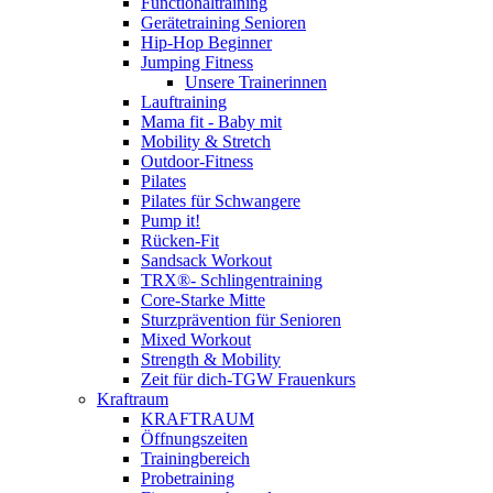
Functionaltraining
Gerätetraining Senioren
Hip-Hop Beginner
Jumping Fitness
Unsere Trainerinnen
Lauftraining
Mama fit - Baby mit
Mobility & Stretch
Outdoor-Fitness
Pilates
Pilates für Schwangere
Pump it!
Rücken-Fit
Sandsack Workout
TRX®- Schlingentraining
Core-Starke Mitte
Sturzprävention für Senioren
Mixed Workout
Strength & Mobility
Zeit für dich-TGW Frauenkurs
Kraftraum
KRAFTRAUM
Öffnungszeiten
Trainingbereich
Probetraining