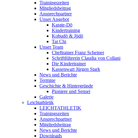
Trainingszeiten
Mitgliedsbeitrag
Ansprechpartner
Unser Angebot
Karate-Dō
Kindertraining
Kobudō & Jōdō
Tai Chi
Unser Team
Cheftrainer Franz Scheiner
Schriftführerin Claudia von Collani
Die Kindertrainer
Kassenwart Jürgen Stark
News und Berichte
Termine
Geschichte & Hintergründe
Pioniere und Sensei
Galerie
Leichtathletik
LEICHTATHLETIK
Trainingszeiten
Ansprechpartner
Mitgliedsbeitrag
News und Berichte
Downloads