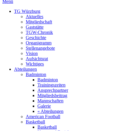
Menü
TG Würzburg
Aktuelles
Mitgliedschaft
Gaststätte
TGW-Chronik
Geschichte
Organigramm
Stellenangebote
Vision
Aufsichtsrat
Wichtiges
Abteilungen
Badminton
Badminton
Trainingszeiten
Ansprechpartner
Mitgliedsbeitrag
Mannschaften
Galerie
« Abteilungen
American Football
Basketball
Basketball