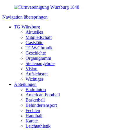
Navigation überspringen
TG Würzburg
Aktuelles
Mitgliedschaft
Gaststätte
TGW-Chronik
Geschichte
Organigramm
Stellenangebote
Vision
Aufsichtsrat
Wichtiges
Abteilungen
Badminton
American Football
Basketball
Behindertensport
Fechten
Handball
Karate
Leichtathletik