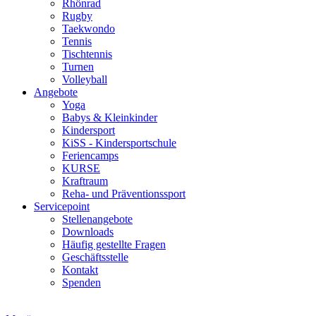
Rhönrad
Rugby
Taekwondo
Tennis
Tischtennis
Turnen
Volleyball
Angebote
Yoga
Babys & Kleinkinder
Kindersport
KiSS - Kindersportschule
Feriencamps
KURSE
Kraftraum
Reha- und Präventionssport
Servicepoint
Stellenangebote
Downloads
Häufig gestellte Fragen
Geschäftsstelle
Kontakt
Spenden