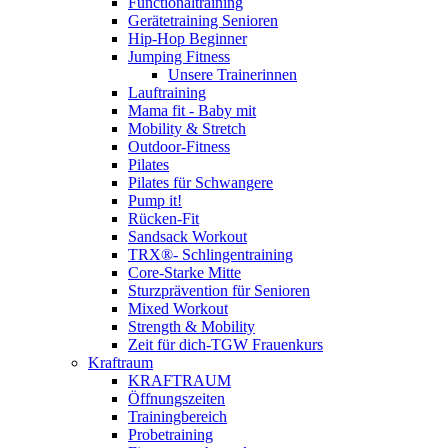
Functionaltraining
Gerätetraining Senioren
Hip-Hop Beginner
Jumping Fitness
Unsere Trainerinnen
Lauftraining
Mama fit - Baby mit
Mobility & Stretch
Outdoor-Fitness
Pilates
Pilates für Schwangere
Pump it!
Rücken-Fit
Sandsack Workout
TRX®- Schlingentraining
Core-Starke Mitte
Sturzprävention für Senioren
Mixed Workout
Strength & Mobility
Zeit für dich-TGW Frauenkurs
Kraftraum
KRAFTRAUM
Öffnungszeiten
Trainingbereich
Probetraining