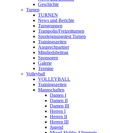
Geschichte
Turnen
TURNEN
News und Berichte
Turngruppen
Trampolin/Freizeitturnen
Sporteignungstest Turnen
Trainingszeiten
Ansprechpartner
Mitgliedsbeitrag
Sponsoren
Galerie
Termine
Volleyball
VOLLEYBALL
Trainingszeiten
Mannschaften
Damen I
Damen II
Damen III
Herren I
Herren II
Herren III
Jugend
Mixed-Hobby Allgemein