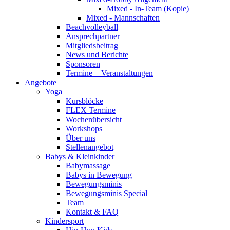
Mixed - In-Team (Kopie)
Mixed - Mannschaften
Beachvolleyball
Ansprechpartner
Mitgliedsbeitrag
News und Berichte
Sponsoren
Termine + Veranstaltungen
Angebote
Yoga
Kursblöcke
FLEX Termine
Wochenübersicht
Workshops
Über uns
Stellenangebot
Babys & Kleinkinder
Babymassage
Babys in Bewegung
Bewegungsminis
Bewegungsminis Special
Team
Kontakt & FAQ
Kindersport