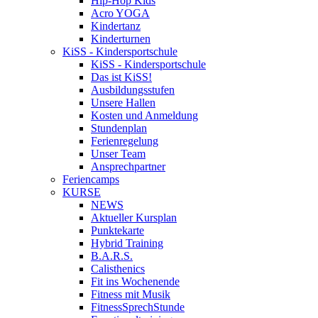
Hip-Hop Kids
Acro YOGA
Kindertanz
Kinderturnen
KiSS - Kindersportschule
KiSS - Kindersportschule
Das ist KiSS!
Ausbildungsstufen
Unsere Hallen
Kosten und Anmeldung
Stundenplan
Ferienregelung
Unser Team
Ansprechpartner
Feriencamps
KURSE
NEWS
Aktueller Kursplan
Punktekarte
Hybrid Training
B.A.R.S.
Calisthenics
Fit ins Wochenende
Fitness mit Musik
FitnessSprechStunde