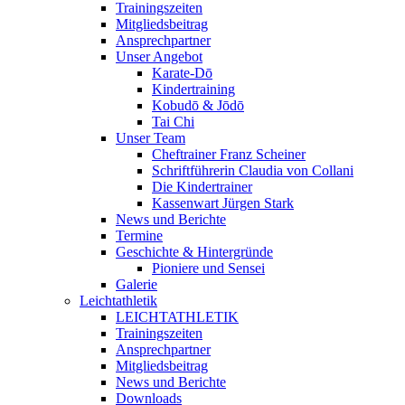
Trainingszeiten
Mitgliedsbeitrag
Ansprechpartner
Unser Angebot
Karate-Dō
Kindertraining
Kobudō & Jōdō
Tai Chi
Unser Team
Cheftrainer Franz Scheiner
Schriftführerin Claudia von Collani
Die Kindertrainer
Kassenwart Jürgen Stark
News und Berichte
Termine
Geschichte & Hintergründe
Pioniere und Sensei
Galerie
Leichtathletik
LEICHTATHLETIK
Trainingszeiten
Ansprechpartner
Mitgliedsbeitrag
News und Berichte
Downloads