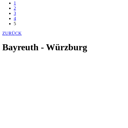
1
2
3
4
5
ZURÜCK
Bayreuth - Würzburg