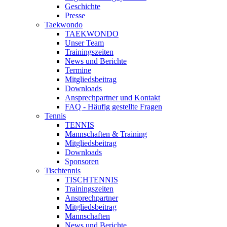
Geschichte
Presse
Taekwondo
TAEKWONDO
Unser Team
Trainingszeiten
News und Berichte
Termine
Mitgliedsbeitrag
Downloads
Ansprechpartner und Kontakt
FAQ - Häufig gestellte Fragen
Tennis
TENNIS
Mannschaften & Training
Mitgliedsbeitrag
Downloads
Sponsoren
Tischtennis
TISCHTENNIS
Trainingszeiten
Ansprechpartner
Mitgliedsbeitrag
Mannschaften
News und Berichte