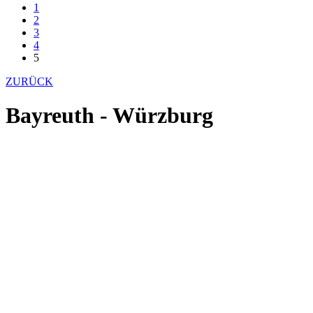
1
2
3
4
5
ZURÜCK
Bayreuth - Würzburg