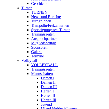
Geschichte
Turnen
TURNEN
News und Berichte
Turngruppen
Trampolin/Freizeitturnen
Sporteignungstest Turnen
Trainingszeiten
Ansprechpartner
Mitgliedsbeitrag
Sponsoren
Galerie
Termine
Volleyball
VOLLEYBALL
Trainingszeiten
Mannschaften
Damen I
Damen II
Damen III
Herren I
Herren II
Herren III
Jugend
Mixed-Hobby Allgemein