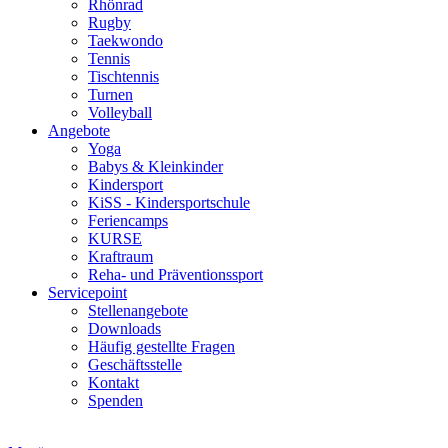
Rhönrad
Rugby
Taekwondo
Tennis
Tischtennis
Turnen
Volleyball
Angebote
Yoga
Babys & Kleinkinder
Kindersport
KiSS - Kindersportschule
Feriencamps
KURSE
Kraftraum
Reha- und Präventionssport
Servicepoint
Stellenangebote
Downloads
Häufig gestellte Fragen
Geschäftsstelle
Kontakt
Spenden