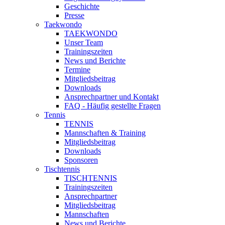
Geschichte
Presse
Taekwondo
TAEKWONDO
Unser Team
Trainingszeiten
News und Berichte
Termine
Mitgliedsbeitrag
Downloads
Ansprechpartner und Kontakt
FAQ - Häufig gestellte Fragen
Tennis
TENNIS
Mannschaften & Training
Mitgliedsbeitrag
Downloads
Sponsoren
Tischtennis
TISCHTENNIS
Trainingszeiten
Ansprechpartner
Mitgliedsbeitrag
Mannschaften
News und Berichte