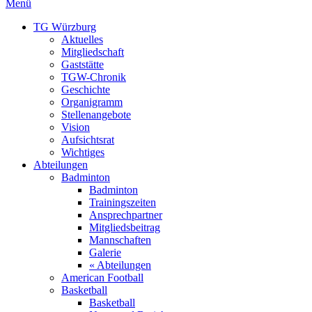
Menü
TG Würzburg
Aktuelles
Mitgliedschaft
Gaststätte
TGW-Chronik
Geschichte
Organigramm
Stellenangebote
Vision
Aufsichtsrat
Wichtiges
Abteilungen
Badminton
Badminton
Trainingszeiten
Ansprechpartner
Mitgliedsbeitrag
Mannschaften
Galerie
« Abteilungen
American Football
Basketball
Basketball