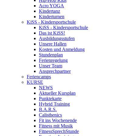
Hip-Hop Kids
Acro YOGA
Kindertanz
Kinderturnen
KiSS - Kindersportschule
KiSS - Kindersportschule
Das ist KiSS!
Ausbildungsstufen
Unsere Hallen
Kosten und Anmeldung
Stundenplan
Ferienregelung
Unser Team
Ansprechpartner
Feriencamps
KURSE
NEWS
Aktueller Kursplan
Punktekarte
Hybrid Training
B.A.R.S.
Calisthenics
Fit ins Wochenende
Fitness mit Musik
FitnessSprechStunde