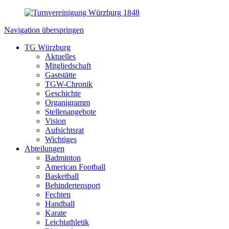
Navigation überspringen
TG Würzburg
Aktuelles
Mitgliedschaft
Gaststätte
TGW-Chronik
Geschichte
Organigramm
Stellenangebote
Vision
Aufsichtsrat
Wichtiges
Abteilungen
Badminton
American Football
Basketball
Behindertensport
Fechten
Handball
Karate
Leichtathletik