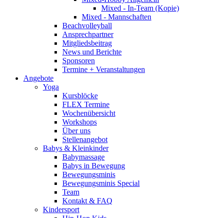
Mixed - In-Team (Kopie)
Mixed - Mannschaften
Beachvolleyball
Ansprechpartner
Mitgliedsbeitrag
News und Berichte
Sponsoren
Termine + Veranstaltungen
Angebote
Yoga
Kursblöcke
FLEX Termine
Wochenübersicht
Workshops
Über uns
Stellenangebot
Babys & Kleinkinder
Babymassage
Babys in Bewegung
Bewegungsminis
Bewegungsminis Special
Team
Kontakt & FAQ
Kindersport