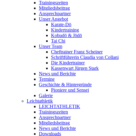
Trainingszeiten
Mitgliedsbeitrag
Ansprechpartner
Unser Angebot
Karate-Dō
Kindertraining
Kobudō & Jōdō
Tai Chi
Unser Team
Cheftrainer Franz Scheiner
Schriftführerin Claudia von Collani
Die Kindertrainer
Kassenwart Jürgen Stark
News und Berichte
Termine
Geschichte & Hintergründe
Pioniere und Sensei
Galerie
Leichtathletik
LEICHTATHLETIK
Trainingszeiten
Ansprechpartner
Mitgliedsbeitrag
News und Berichte
Downloads