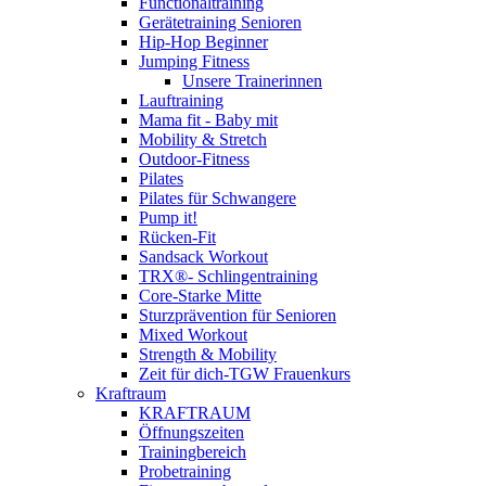
Functionaltraining
Gerätetraining Senioren
Hip-Hop Beginner
Jumping Fitness
Unsere Trainerinnen
Lauftraining
Mama fit - Baby mit
Mobility & Stretch
Outdoor-Fitness
Pilates
Pilates für Schwangere
Pump it!
Rücken-Fit
Sandsack Workout
TRX®- Schlingentraining
Core-Starke Mitte
Sturzprävention für Senioren
Mixed Workout
Strength & Mobility
Zeit für dich-TGW Frauenkurs
Kraftraum
KRAFTRAUM
Öffnungszeiten
Trainingbereich
Probetraining