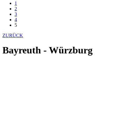
1
2
3
4
5
ZURÜCK
Bayreuth - Würzburg