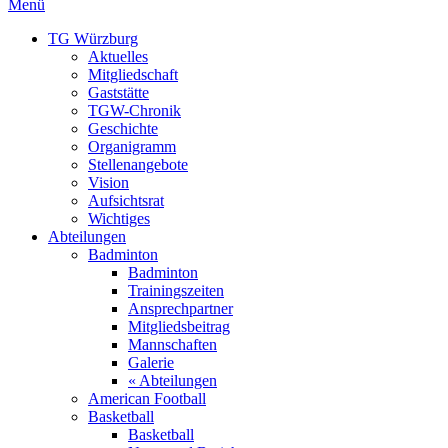
Menü
TG Würzburg
Aktuelles
Mitgliedschaft
Gaststätte
TGW-Chronik
Geschichte
Organigramm
Stellenangebote
Vision
Aufsichtsrat
Wichtiges
Abteilungen
Badminton
Badminton
Trainingszeiten
Ansprechpartner
Mitgliedsbeitrag
Mannschaften
Galerie
« Abteilungen
American Football
Basketball
Basketball