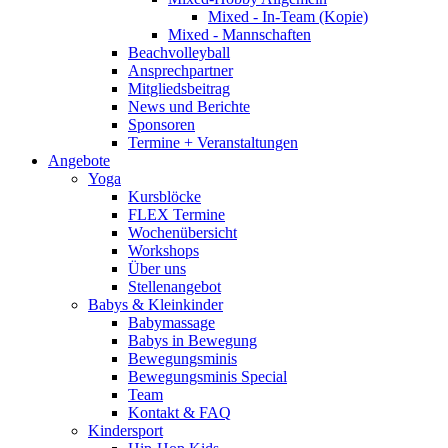
Mixed - In-Team (Kopie)
Mixed - Mannschaften
Beachvolleyball
Ansprechpartner
Mitgliedsbeitrag
News und Berichte
Sponsoren
Termine + Veranstaltungen
Angebote
Yoga
Kursblöcke
FLEX Termine
Wochenübersicht
Workshops
Über uns
Stellenangebot
Babys & Kleinkinder
Babymassage
Babys in Bewegung
Bewegungsminis
Bewegungsminis Special
Team
Kontakt & FAQ
Kindersport