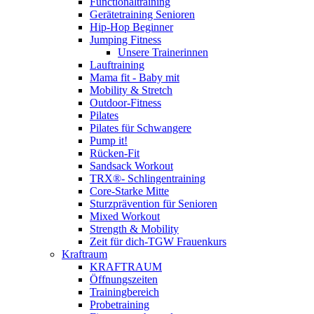
Functionaltraining
Gerätetraining Senioren
Hip-Hop Beginner
Jumping Fitness
Unsere Trainerinnen
Lauftraining
Mama fit - Baby mit
Mobility & Stretch
Outdoor-Fitness
Pilates
Pilates für Schwangere
Pump it!
Rücken-Fit
Sandsack Workout
TRX®- Schlingentraining
Core-Starke Mitte
Sturzprävention für Senioren
Mixed Workout
Strength & Mobility
Zeit für dich-TGW Frauenkurs
Kraftraum
KRAFTRAUM
Öffnungszeiten
Trainingbereich
Probetraining