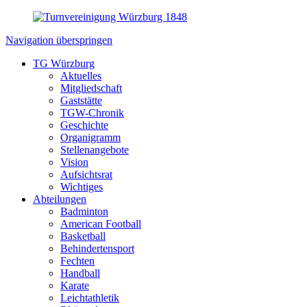
Navigation überspringen
TG Würzburg
Aktuelles
Mitgliedschaft
Gaststätte
TGW-Chronik
Geschichte
Organigramm
Stellenangebote
Vision
Aufsichtsrat
Wichtiges
Abteilungen
Badminton
American Football
Basketball
Behindertensport
Fechten
Handball
Karate
Leichtathletik