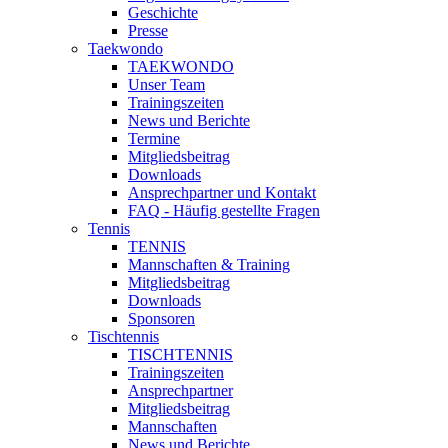
Geschichte
Presse
Taekwondo
TAEKWONDO
Unser Team
Trainingszeiten
News und Berichte
Termine
Mitgliedsbeitrag
Downloads
Ansprechpartner und Kontakt
FAQ - Häufig gestellte Fragen
Tennis
TENNIS
Mannschaften & Training
Mitgliedsbeitrag
Downloads
Sponsoren
Tischtennis
TISCHTENNIS
Trainingszeiten
Ansprechpartner
Mitgliedsbeitrag
Mannschaften
News und Berichte