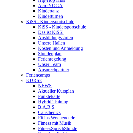
Hip-Hop Kids
Acro YOGA
Kindertanz
Kinderturnen
KiSS - Kindersportschule
KiSS - Kindersportschule
Das ist KiSS!
Ausbildungsstufen
Unsere Hallen
Kosten und Anmeldung
Stundenplan
Ferienregelung
Unser Team
Ansprechpartner
Feriencamps
KURSE
NEWS
Aktueller Kursplan
Punktekarte
Hybrid Training
B.A.R.S.
Calisthenics
Fit ins Wochenende
Fitness mit Musik
FitnessSprechStunde