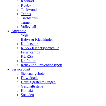
Rhönrad
Rugby
Taekwondo
Tennis
Tischtennis
Turnen
Volleyball
Angebote
Yoga
Babys & Kleinkinder
Kindersport
KiSS - Kindersportschule
Feriencamps
KURSE
Kraftraum
Reha- und Präventionssport
Servicepoint
Stellenangebote
Downloads
Häufig gestellte Fragen
Geschäftsstelle
Kontakt
Spenden