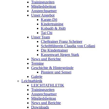
Trainingszeiten
Mitgliedsbeitrag
Ansprechpartner
Unser Angebot
Karate-Dō
Kindertraining
Kobudō & Jōdō
Tai Chi
Unser Team
Cheftrainer Franz Scheiner
Schriftführerin Claudia von Collani
Die Kindertrainer
Kassenwart Jürgen Stark
News und Berichte
Termine
Geschichte & Hintergründe
Pioniere und Sensei
Galerie
Leichtathletik
LEICHTATHLETIK
Trainingszeiten
Ansprechpartner
Mitgliedsbeitrag
News und Berichte
Downloads