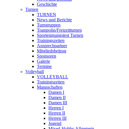
Geschichte
Turnen
TURNEN
News und Berichte
Turngruppen
Trampolin/Freizeitturnen
Sporteignungstest Turnen
Trainingszeiten
Ansprechpartner
Mitgliedsbeitrag
Sponsoren
Galerie
Termine
Volleyball
VOLLEYBALL
Trainingszeiten
Mannschaften
Damen I
Damen II
Damen III
Herren I
Herren II
Herren III
Jugend
Mixed-Hobby Allgemein