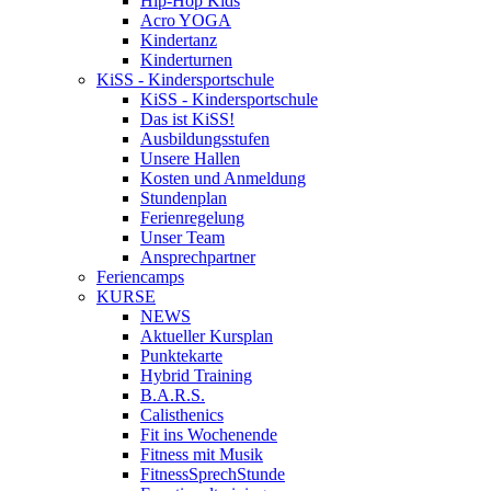
Hip-Hop Kids
Acro YOGA
Kindertanz
Kinderturnen
KiSS - Kindersportschule
KiSS - Kindersportschule
Das ist KiSS!
Ausbildungsstufen
Unsere Hallen
Kosten und Anmeldung
Stundenplan
Ferienregelung
Unser Team
Ansprechpartner
Feriencamps
KURSE
NEWS
Aktueller Kursplan
Punktekarte
Hybrid Training
B.A.R.S.
Calisthenics
Fit ins Wochenende
Fitness mit Musik
FitnessSprechStunde