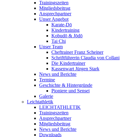
Trainingszeiten
Mitgliedsbeitrag
Ansprechpartner
Unser Angebot
Karate-Dō
Kindertraining
Kobudō & Jōdō
Tai Chi
Unser Team
Cheftrainer Franz Scheiner
Schriftführerin Claudia von Collani
Die Kindertrainer
Kassenwart Jürgen Stark
News und Berichte
Termine
Geschichte & Hintergründe
Pioniere und Sensei
Galerie
Leichtathletik
LEICHTATHLETIK
Trainingszeiten
Ansprechpartner
Mitgliedsbeitrag
News und Berichte
Downloads