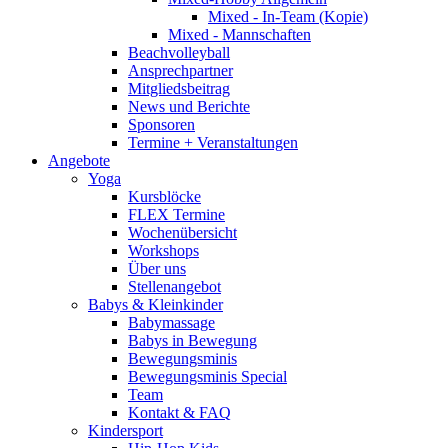
Mixed - In-Team (Kopie)
Mixed - Mannschaften
Beachvolleyball
Ansprechpartner
Mitgliedsbeitrag
News und Berichte
Sponsoren
Termine + Veranstaltungen
Angebote
Yoga
Kursblöcke
FLEX Termine
Wochenübersicht
Workshops
Über uns
Stellenangebot
Babys & Kleinkinder
Babymassage
Babys in Bewegung
Bewegungsminis
Bewegungsminis Special
Team
Kontakt & FAQ
Kindersport