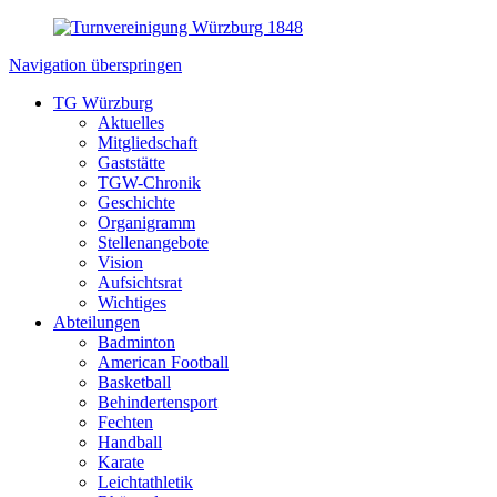
Navigation überspringen
TG Würzburg
Aktuelles
Mitgliedschaft
Gaststätte
TGW-Chronik
Geschichte
Organigramm
Stellenangebote
Vision
Aufsichtsrat
Wichtiges
Abteilungen
Badminton
American Football
Basketball
Behindertensport
Fechten
Handball
Karate
Leichtathletik