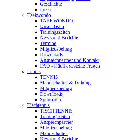
Geschichte
Presse
Taekwondo
TAEKWONDO
Unser Team
Trainingszeiten
News und Berichte
Termine
Mitgliedsbeitrag
Downloads
Ansprechpartner und Kontakt
FAQ - Häufig gestellte Fragen
Tennis
TENNIS
Mannschaften & Training
Mitgliedsbeitrag
Downloads
Sponsoren
Tischtennis
TISCHTENNIS
Trainingszeiten
Ansprechpartner
Mitgliedsbeitrag
Mannschaften
News und Berichte