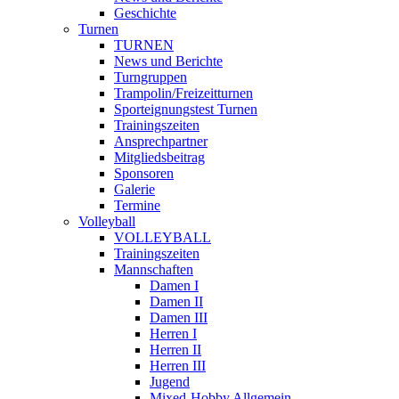
Geschichte
Turnen
TURNEN
News und Berichte
Turngruppen
Trampolin/Freizeitturnen
Sporteignungstest Turnen
Trainingszeiten
Ansprechpartner
Mitgliedsbeitrag
Sponsoren
Galerie
Termine
Volleyball
VOLLEYBALL
Trainingszeiten
Mannschaften
Damen I
Damen II
Damen III
Herren I
Herren II
Herren III
Jugend
Mixed-Hobby Allgemein