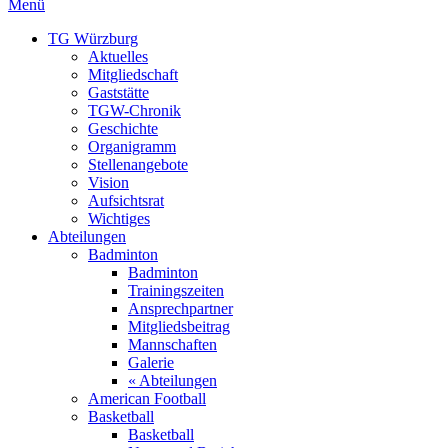
Menü
TG Würzburg
Aktuelles
Mitgliedschaft
Gaststätte
TGW-Chronik
Geschichte
Organigramm
Stellenangebote
Vision
Aufsichtsrat
Wichtiges
Abteilungen
Badminton
Badminton
Trainingszeiten
Ansprechpartner
Mitgliedsbeitrag
Mannschaften
Galerie
« Abteilungen
American Football
Basketball
Basketball