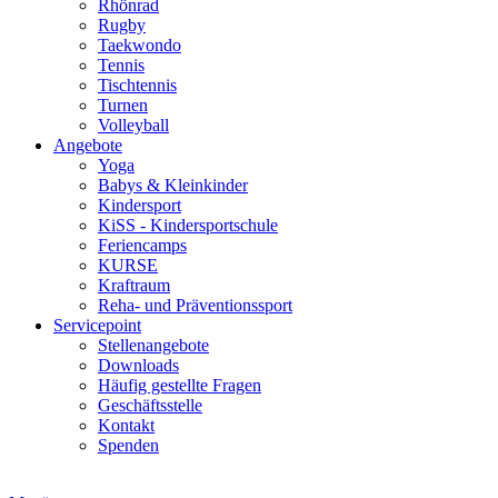
Rhönrad
Rugby
Taekwondo
Tennis
Tischtennis
Turnen
Volleyball
Angebote
Yoga
Babys & Kleinkinder
Kindersport
KiSS - Kindersportschule
Feriencamps
KURSE
Kraftraum
Reha- und Präventionssport
Servicepoint
Stellenangebote
Downloads
Häufig gestellte Fragen
Geschäftsstelle
Kontakt
Spenden