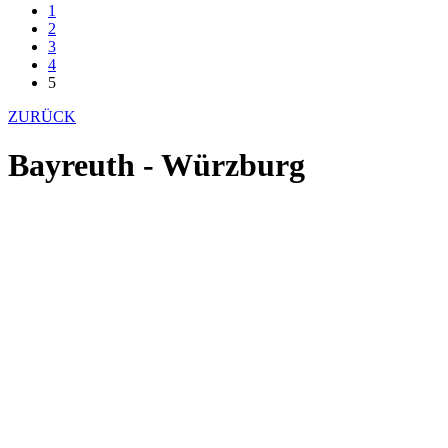
1
2
3
4
5
ZURÜCK
Bayreuth - Würzburg