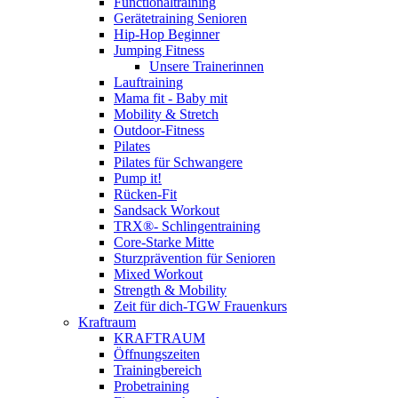
Functionaltraining
Gerätetraining Senioren
Hip-Hop Beginner
Jumping Fitness
Unsere Trainerinnen
Lauftraining
Mama fit - Baby mit
Mobility & Stretch
Outdoor-Fitness
Pilates
Pilates für Schwangere
Pump it!
Rücken-Fit
Sandsack Workout
TRX®- Schlingentraining
Core-Starke Mitte
Sturzprävention für Senioren
Mixed Workout
Strength & Mobility
Zeit für dich-TGW Frauenkurs
Kraftraum
KRAFTRAUM
Öffnungszeiten
Trainingbereich
Probetraining