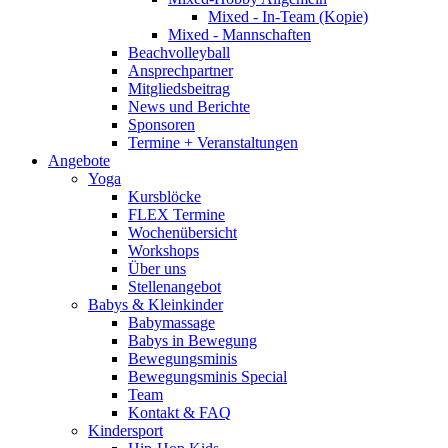
Mixed - In-Team (Kopie)
Mixed - Mannschaften
Beachvolleyball
Ansprechpartner
Mitgliedsbeitrag
News und Berichte
Sponsoren
Termine + Veranstaltungen
Angebote
Yoga
Kursblöcke
FLEX Termine
Wochenübersicht
Workshops
Über uns
Stellenangebot
Babys & Kleinkinder
Babymassage
Babys in Bewegung
Bewegungsminis
Bewegungsminis Special
Team
Kontakt & FAQ
Kindersport