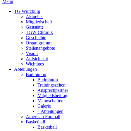
Menü
TG Würzburg
Aktuelles
Mitgliedschaft
Gaststätte
TGW-Chronik
Geschichte
Organigramm
Stellenangebote
Vision
Aufsichtsrat
Wichtiges
Abteilungen
Badminton
Badminton
Trainingszeiten
Ansprechpartner
Mitgliedsbeitrag
Mannschaften
Galerie
« Abteilungen
American Football
Basketball
Basketball