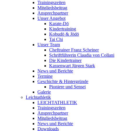
Trainingszeiten
Mitgliedsbeitrag
Ansprechpartner
Unser Angebot
Karate-Dō
Kindertraining
Kobudō & Jōdō
Tai Chi
Unser Team
Cheftrainer Franz Scheiner
Schriftführerin Claudia von Collani
Die Kindertrainer
Kassenwart Jürgen Stark
News und Berichte
Termine
Geschichte & Hintergründe
Pioniere und Sensei
Galerie
Leichtathletik
LEICHTATHLETIK
Trainingszeiten
Ansprechpartner
Mitgliedsbeitrag
News und Berichte
Downloads