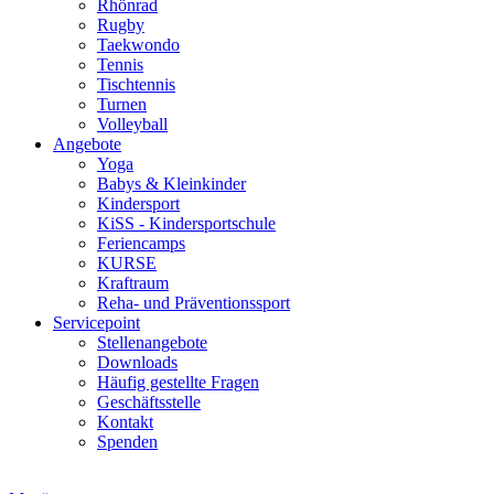
Rhönrad
Rugby
Taekwondo
Tennis
Tischtennis
Turnen
Volleyball
Angebote
Yoga
Babys & Kleinkinder
Kindersport
KiSS - Kindersportschule
Feriencamps
KURSE
Kraftraum
Reha- und Präventionssport
Servicepoint
Stellenangebote
Downloads
Häufig gestellte Fragen
Geschäftsstelle
Kontakt
Spenden