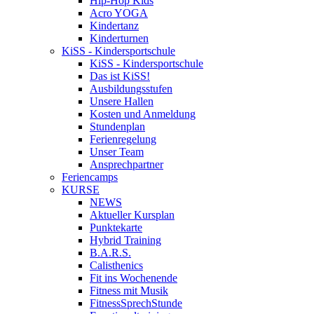
Hip-Hop Kids
Acro YOGA
Kindertanz
Kinderturnen
KiSS - Kindersportschule
KiSS - Kindersportschule
Das ist KiSS!
Ausbildungsstufen
Unsere Hallen
Kosten und Anmeldung
Stundenplan
Ferienregelung
Unser Team
Ansprechpartner
Feriencamps
KURSE
NEWS
Aktueller Kursplan
Punktekarte
Hybrid Training
B.A.R.S.
Calisthenics
Fit ins Wochenende
Fitness mit Musik
FitnessSprechStunde