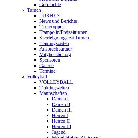
Geschichte
Turnen
TURNEN
News und Berichte
Turngruppen
Trampolin/Freizeitturnen
Sporteignungstest Turnen
Trainingszeiten
Ansprechpartner
Mitgliedsbeitrag
Sponsoren
Galerie
Termine
Volleyball
VOLLEYBALL
Trainingszeiten
Mannschaften
Damen I
Damen II
Damen III
Herren I
Herren II
Herren III
Jugend
Mixed-Hobby Allgemein