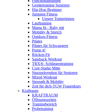
Functionaltraining
Gerätetraining Senioren
Hip-Hop Beginner
Jumping Fitness
Unsere Trainerinnen
Lauftraining
Mama fit - Baby mit
Mobility & Stretch
Outdoor-Fitness
Pilates
Pilates für Schwangere
Pump it!
Rücken-Fit
Sandsack Workout
TRX®- Schlingentraining
Core-Starke Mitte
Sturzprävention für Senioren
Mixed Workout
Strength & Mobility
Zeit für dich-TGW Frauenkurs
Kraftraum
KRAFTRAUM
Öffnungszeiten
Trainingbereich
Probetraining