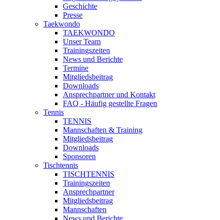
Geschichte
Presse
Taekwondo
TAEKWONDO
Unser Team
Trainingszeiten
News und Berichte
Termine
Mitgliedsbeitrag
Downloads
Ansprechpartner und Kontakt
FAQ - Häufig gestellte Fragen
Tennis
TENNIS
Mannschaften & Training
Mitgliedsbeitrag
Downloads
Sponsoren
Tischtennis
TISCHTENNIS
Trainingszeiten
Ansprechpartner
Mitgliedsbeitrag
Mannschaften
News und Berichte