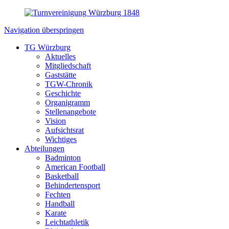
Navigation überspringen
TG Würzburg
Aktuelles
Mitgliedschaft
Gaststätte
TGW-Chronik
Geschichte
Organigramm
Stellenangebote
Vision
Aufsichtsrat
Wichtiges
Abteilungen
Badminton
American Football
Basketball
Behindertensport
Fechten
Handball
Karate
Leichtathletik