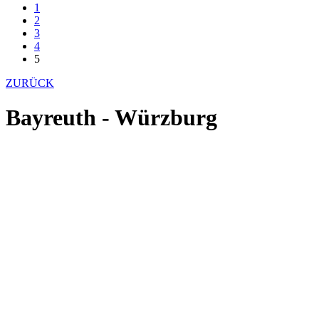
1
2
3
4
5
ZURÜCK
Bayreuth - Würzburg