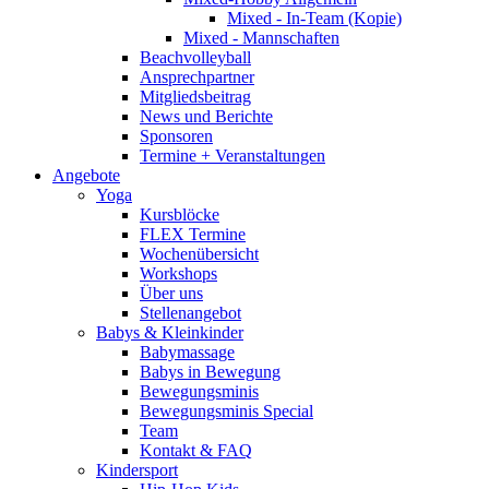
Mixed - In-Team (Kopie)
Mixed - Mannschaften
Beachvolleyball
Ansprechpartner
Mitgliedsbeitrag
News und Berichte
Sponsoren
Termine + Veranstaltungen
Angebote
Yoga
Kursblöcke
FLEX Termine
Wochenübersicht
Workshops
Über uns
Stellenangebot
Babys & Kleinkinder
Babymassage
Babys in Bewegung
Bewegungsminis
Bewegungsminis Special
Team
Kontakt & FAQ
Kindersport