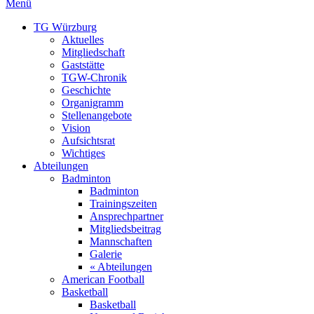
Menü
TG Würzburg
Aktuelles
Mitgliedschaft
Gaststätte
TGW-Chronik
Geschichte
Organigramm
Stellenangebote
Vision
Aufsichtsrat
Wichtiges
Abteilungen
Badminton
Badminton
Trainingszeiten
Ansprechpartner
Mitgliedsbeitrag
Mannschaften
Galerie
« Abteilungen
American Football
Basketball
Basketball