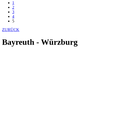
1
2
3
4
5
ZURÜCK
Bayreuth - Würzburg