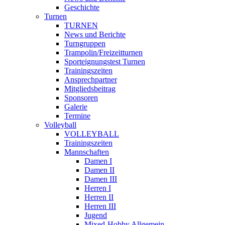
Geschichte
Turnen
TURNEN
News und Berichte
Turngruppen
Trampolin/Freizeitturnen
Sporteignungstest Turnen
Trainingszeiten
Ansprechpartner
Mitgliedsbeitrag
Sponsoren
Galerie
Termine
Volleyball
VOLLEYBALL
Trainingszeiten
Mannschaften
Damen I
Damen II
Damen III
Herren I
Herren II
Herren III
Jugend
Mixed-Hobby Allgemein