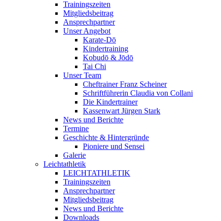
Trainingszeiten
Mitgliedsbeitrag
Ansprechpartner
Unser Angebot
Karate-Dō
Kindertraining
Kobudō & Jōdō
Tai Chi
Unser Team
Cheftrainer Franz Scheiner
Schriftführerin Claudia von Collani
Die Kindertrainer
Kassenwart Jürgen Stark
News und Berichte
Termine
Geschichte & Hintergründe
Pioniere und Sensei
Galerie
Leichtathletik
LEICHTATHLETIK
Trainingszeiten
Ansprechpartner
Mitgliedsbeitrag
News und Berichte
Downloads