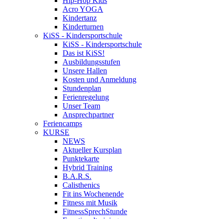
Hip-Hop Kids
Acro YOGA
Kindertanz
Kinderturnen
KiSS - Kindersportschule
KiSS - Kindersportschule
Das ist KiSS!
Ausbildungsstufen
Unsere Hallen
Kosten und Anmeldung
Stundenplan
Ferienregelung
Unser Team
Ansprechpartner
Feriencamps
KURSE
NEWS
Aktueller Kursplan
Punktekarte
Hybrid Training
B.A.R.S.
Calisthenics
Fit ins Wochenende
Fitness mit Musik
FitnessSprechStunde