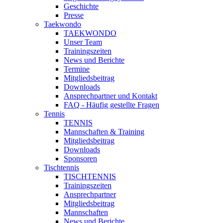
Geschichte
Presse
Taekwondo
TAEKWONDO
Unser Team
Trainingszeiten
News und Berichte
Termine
Mitgliedsbeitrag
Downloads
Ansprechpartner und Kontakt
FAQ - Häufig gestellte Fragen
Tennis
TENNIS
Mannschaften & Training
Mitgliedsbeitrag
Downloads
Sponsoren
Tischtennis
TISCHTENNIS
Trainingszeiten
Ansprechpartner
Mitgliedsbeitrag
Mannschaften
News und Berichte