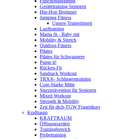
Functionaltraining
Gerätetraining Senioren
Hip-Hop Beginner
Jumping Fitness
Unsere Trainerinnen
Lauftraining
Mama fit - Baby mit
Mobility & Stretch
Outdoor-Fitness
Pilates
Pilates für Schwangere
Pump it!
Rücken-Fit
Sandsack Workout
TRX®- Schlingentraining
Core-Starke Mitte
Sturzprävention für Senioren
Mixed Workout
Strength & Mobility
Zeit für dich-TGW Frauenkurs
Kraftraum
KRAFTRAUM
Öffnungszeiten
Trainingbereich
Probetraining