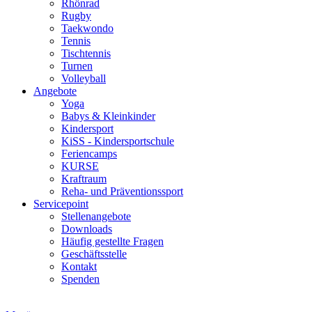
Rhönrad
Rugby
Taekwondo
Tennis
Tischtennis
Turnen
Volleyball
Angebote
Yoga
Babys & Kleinkinder
Kindersport
KiSS - Kindersportschule
Feriencamps
KURSE
Kraftraum
Reha- und Präventionssport
Servicepoint
Stellenangebote
Downloads
Häufig gestellte Fragen
Geschäftsstelle
Kontakt
Spenden