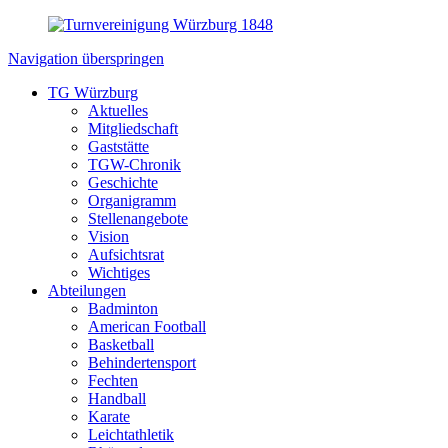
Navigation überspringen
TG Würzburg
Aktuelles
Mitgliedschaft
Gaststätte
TGW-Chronik
Geschichte
Organigramm
Stellenangebote
Vision
Aufsichtsrat
Wichtiges
Abteilungen
Badminton
American Football
Basketball
Behindertensport
Fechten
Handball
Karate
Leichtathletik