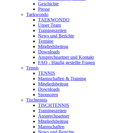
Geschichte
Presse
Taekwondo
TAEKWONDO
Unser Team
Trainingszeiten
News und Berichte
Termine
Mitgliedsbeitrag
Downloads
Ansprechpartner und Kontakt
FAQ - Häufig gestellte Fragen
Tennis
TENNIS
Mannschaften & Training
Mitgliedsbeitrag
Downloads
Sponsoren
Tischtennis
TISCHTENNIS
Trainingszeiten
Ansprechpartner
Mitgliedsbeitrag
Mannschaften
News und Berichte