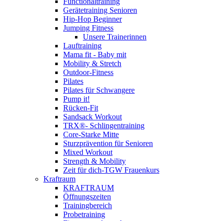
Functionaltraining
Gerätetraining Senioren
Hip-Hop Beginner
Jumping Fitness
Unsere Trainerinnen
Lauftraining
Mama fit - Baby mit
Mobility & Stretch
Outdoor-Fitness
Pilates
Pilates für Schwangere
Pump it!
Rücken-Fit
Sandsack Workout
TRX®- Schlingentraining
Core-Starke Mitte
Sturzprävention für Senioren
Mixed Workout
Strength & Mobility
Zeit für dich-TGW Frauenkurs
Kraftraum
KRAFTRAUM
Öffnungszeiten
Trainingbereich
Probetraining