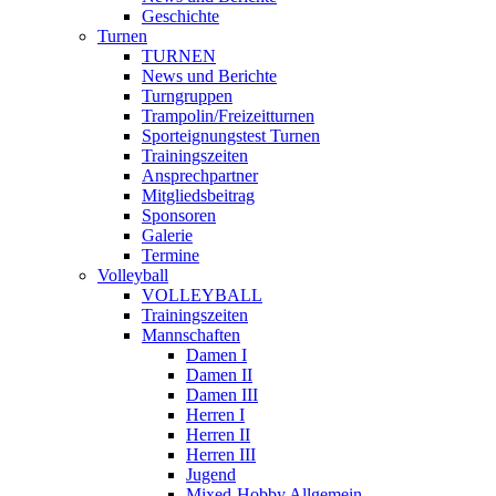
Geschichte
Turnen
TURNEN
News und Berichte
Turngruppen
Trampolin/Freizeitturnen
Sporteignungstest Turnen
Trainingszeiten
Ansprechpartner
Mitgliedsbeitrag
Sponsoren
Galerie
Termine
Volleyball
VOLLEYBALL
Trainingszeiten
Mannschaften
Damen I
Damen II
Damen III
Herren I
Herren II
Herren III
Jugend
Mixed-Hobby Allgemein