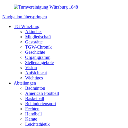
Navigation überspringen
TG Würzburg
Aktuelles
Mitgliedschaft
Gaststätte
TGW-Chronik
Geschichte
Organigramm
Stellenangebote
Vision
Aufsichtsrat
Wichtiges
Abteilungen
Badminton
American Football
Basketball
Behindertensport
Fechten
Handball
Karate
Leichtathletik