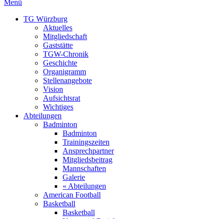
Menü
TG Würzburg
Aktuelles
Mitgliedschaft
Gaststätte
TGW-Chronik
Geschichte
Organigramm
Stellenangebote
Vision
Aufsichtsrat
Wichtiges
Abteilungen
Badminton
Badminton
Trainingszeiten
Ansprechpartner
Mitgliedsbeitrag
Mannschaften
Galerie
« Abteilungen
American Football
Basketball
Basketball