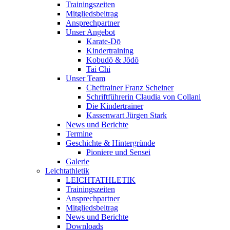
Trainingszeiten
Mitgliedsbeitrag
Ansprechpartner
Unser Angebot
Karate-Dō
Kindertraining
Kobudō & Jōdō
Tai Chi
Unser Team
Cheftrainer Franz Scheiner
Schriftführerin Claudia von Collani
Die Kindertrainer
Kassenwart Jürgen Stark
News und Berichte
Termine
Geschichte & Hintergründe
Pioniere und Sensei
Galerie
Leichtathletik
LEICHTATHLETIK
Trainingszeiten
Ansprechpartner
Mitgliedsbeitrag
News und Berichte
Downloads