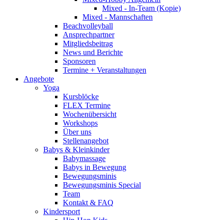
Mixed - In-Team (Kopie)
Mixed - Mannschaften
Beachvolleyball
Ansprechpartner
Mitgliedsbeitrag
News und Berichte
Sponsoren
Termine + Veranstaltungen
Angebote
Yoga
Kursblöcke
FLEX Termine
Wochenübersicht
Workshops
Über uns
Stellenangebot
Babys & Kleinkinder
Babymassage
Babys in Bewegung
Bewegungsminis
Bewegungsminis Special
Team
Kontakt & FAQ
Kindersport