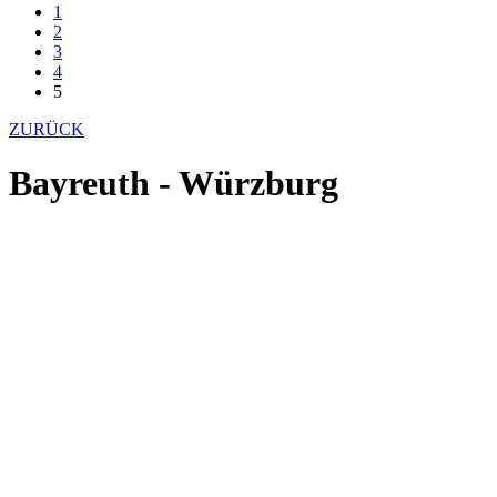
1
2
3
4
5
ZURÜCK
Bayreuth - Würzburg