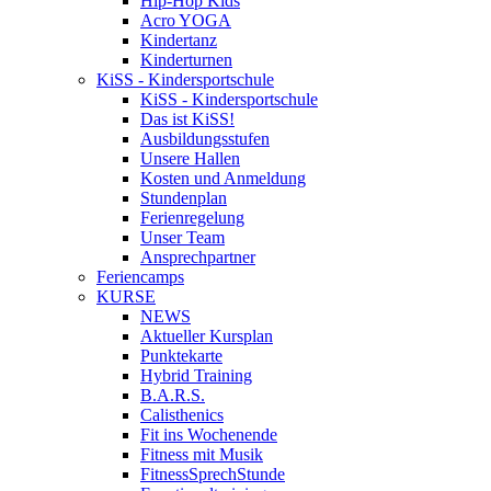
Hip-Hop Kids
Acro YOGA
Kindertanz
Kinderturnen
KiSS - Kindersportschule
KiSS - Kindersportschule
Das ist KiSS!
Ausbildungsstufen
Unsere Hallen
Kosten und Anmeldung
Stundenplan
Ferienregelung
Unser Team
Ansprechpartner
Feriencamps
KURSE
NEWS
Aktueller Kursplan
Punktekarte
Hybrid Training
B.A.R.S.
Calisthenics
Fit ins Wochenende
Fitness mit Musik
FitnessSprechStunde