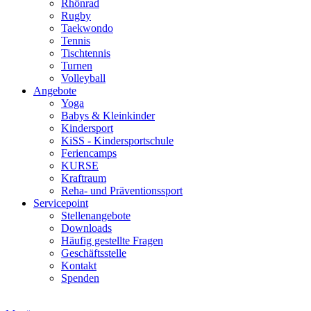
Rhönrad
Rugby
Taekwondo
Tennis
Tischtennis
Turnen
Volleyball
Angebote
Yoga
Babys & Kleinkinder
Kindersport
KiSS - Kindersportschule
Feriencamps
KURSE
Kraftraum
Reha- und Präventionssport
Servicepoint
Stellenangebote
Downloads
Häufig gestellte Fragen
Geschäftsstelle
Kontakt
Spenden