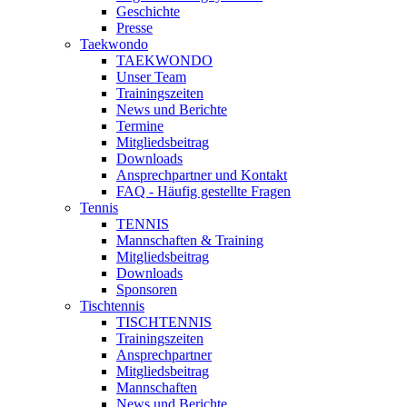
Geschichte
Presse
Taekwondo
TAEKWONDO
Unser Team
Trainingszeiten
News und Berichte
Termine
Mitgliedsbeitrag
Downloads
Ansprechpartner und Kontakt
FAQ - Häufig gestellte Fragen
Tennis
TENNIS
Mannschaften & Training
Mitgliedsbeitrag
Downloads
Sponsoren
Tischtennis
TISCHTENNIS
Trainingszeiten
Ansprechpartner
Mitgliedsbeitrag
Mannschaften
News und Berichte