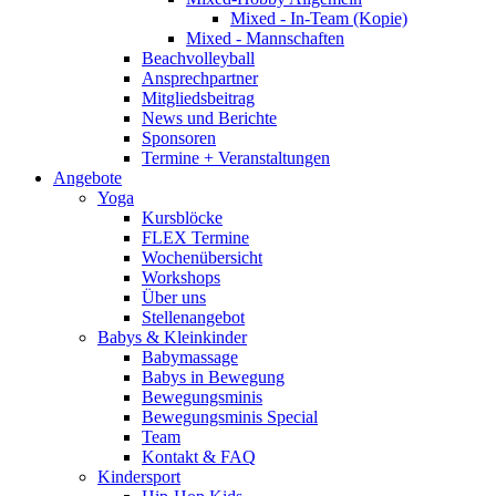
Mixed - In-Team (Kopie)
Mixed - Mannschaften
Beachvolleyball
Ansprechpartner
Mitgliedsbeitrag
News und Berichte
Sponsoren
Termine + Veranstaltungen
Angebote
Yoga
Kursblöcke
FLEX Termine
Wochenübersicht
Workshops
Über uns
Stellenangebot
Babys & Kleinkinder
Babymassage
Babys in Bewegung
Bewegungsminis
Bewegungsminis Special
Team
Kontakt & FAQ
Kindersport