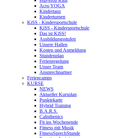
Hip-Hop Kids
Acro YOGA
Kindertanz
Kinderturnen
KiSS - Kindersportschule
KiSS - Kindersportschule
Das ist KiSS!
Ausbildungsstufen
Unsere Hallen
Kosten und Anmeldung
Stundenplan
Ferienregelung
Unser Team
Ansprechpartner
Feriencamps
KURSE
NEWS
Aktueller Kursplan
Punktekarte
Hybrid Training
B.A.R.S.
Calisthenics
Fit ins Wochenende
Fitness mit Musik
FitnessSprechStunde