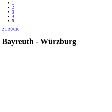
1
2
3
4
5
ZURÜCK
Bayreuth - Würzburg