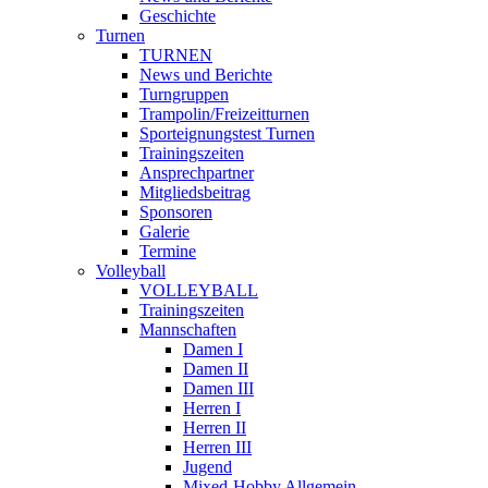
Geschichte
Turnen
TURNEN
News und Berichte
Turngruppen
Trampolin/Freizeitturnen
Sporteignungstest Turnen
Trainingszeiten
Ansprechpartner
Mitgliedsbeitrag
Sponsoren
Galerie
Termine
Volleyball
VOLLEYBALL
Trainingszeiten
Mannschaften
Damen I
Damen II
Damen III
Herren I
Herren II
Herren III
Jugend
Mixed-Hobby Allgemein