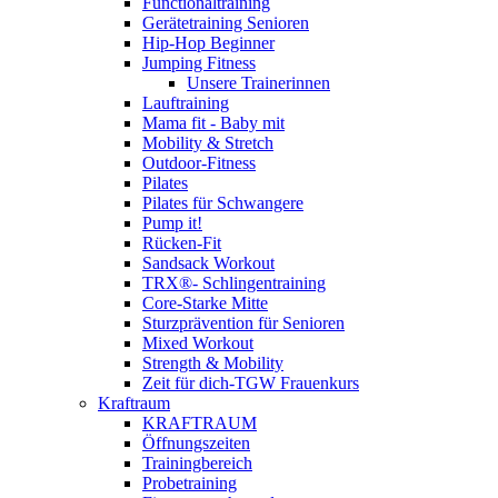
Functionaltraining
Gerätetraining Senioren
Hip-Hop Beginner
Jumping Fitness
Unsere Trainerinnen
Lauftraining
Mama fit - Baby mit
Mobility & Stretch
Outdoor-Fitness
Pilates
Pilates für Schwangere
Pump it!
Rücken-Fit
Sandsack Workout
TRX®- Schlingentraining
Core-Starke Mitte
Sturzprävention für Senioren
Mixed Workout
Strength & Mobility
Zeit für dich-TGW Frauenkurs
Kraftraum
KRAFTRAUM
Öffnungszeiten
Trainingbereich
Probetraining