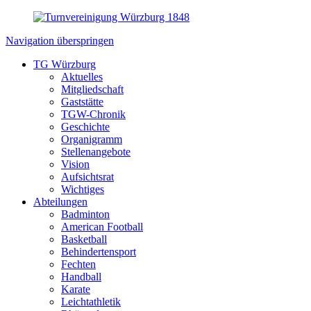
Navigation überspringen
TG Würzburg
Aktuelles
Mitgliedschaft
Gaststätte
TGW-Chronik
Geschichte
Organigramm
Stellenangebote
Vision
Aufsichtsrat
Wichtiges
Abteilungen
Badminton
American Football
Basketball
Behindertensport
Fechten
Handball
Karate
Leichtathletik