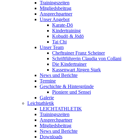
Trainingszeiten
Mitgliedsbeitrag
Ansprechpartner
Unser Angebot
Karate-Dō
Kindertraining
Kobudō & Jōdō
Tai Chi
Unser Team
Cheftrainer Franz Scheiner
Schriftführerin Claudia von Collani
Die Kindertrainer
Kassenwart Jürgen Stark
News und Berichte
Termine
Geschichte & Hintergründe
Pioniere und Sensei
Galerie
Leichtathletik
LEICHTATHLETIK
Trainingszeiten
Ansprechpartner
Mitgliedsbeitrag
News und Berichte
Downloads