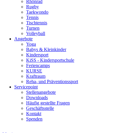
Rhönrad
Rugby
Taekwondo
Tennis
Tischtennis
Turnen
Volleyball
Angebote
Yoga
Babys & Kleinkinder
Kindersport
KiSS - Kindersportschule
Feriencamps
KURSE
Kraftraum
Reha- und Präventionssport
Servicepoint
Stellenangebote
Downloads
Häufig gestellte Fragen
Geschäftsstelle
Kontakt
Spenden