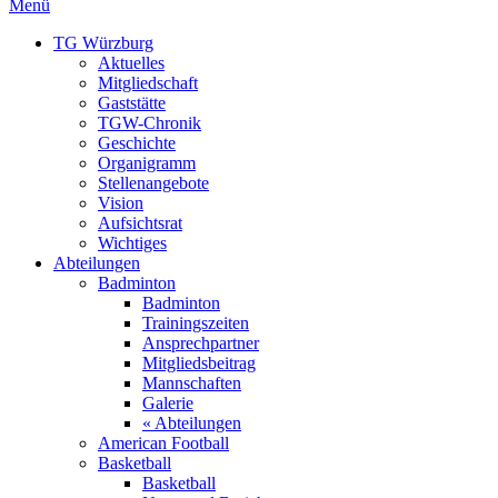
Menü
TG Würzburg
Aktuelles
Mitgliedschaft
Gaststätte
TGW-Chronik
Geschichte
Organigramm
Stellenangebote
Vision
Aufsichtsrat
Wichtiges
Abteilungen
Badminton
Badminton
Trainingszeiten
Ansprechpartner
Mitgliedsbeitrag
Mannschaften
Galerie
« Abteilungen
American Football
Basketball
Basketball