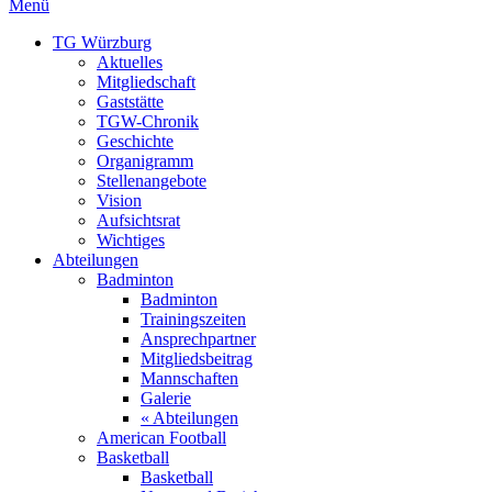
Menü
TG Würzburg
Aktuelles
Mitgliedschaft
Gaststätte
TGW-Chronik
Geschichte
Organigramm
Stellenangebote
Vision
Aufsichtsrat
Wichtiges
Abteilungen
Badminton
Badminton
Trainingszeiten
Ansprechpartner
Mitgliedsbeitrag
Mannschaften
Galerie
« Abteilungen
American Football
Basketball
Basketball