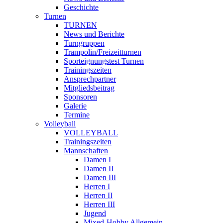
Geschichte
Turnen
TURNEN
News und Berichte
Turngruppen
Trampolin/Freizeitturnen
Sporteignungstest Turnen
Trainingszeiten
Ansprechpartner
Mitgliedsbeitrag
Sponsoren
Galerie
Termine
Volleyball
VOLLEYBALL
Trainingszeiten
Mannschaften
Damen I
Damen II
Damen III
Herren I
Herren II
Herren III
Jugend
Mixed-Hobby Allgemein