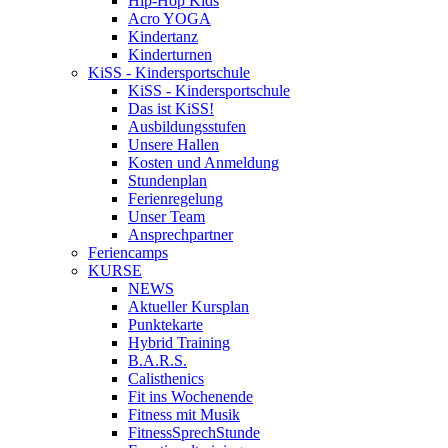
Hip-Hop Kids
Acro YOGA
Kindertanz
Kinderturnen
KiSS - Kindersportschule
KiSS - Kindersportschule
Das ist KiSS!
Ausbildungsstufen
Unsere Hallen
Kosten und Anmeldung
Stundenplan
Ferienregelung
Unser Team
Ansprechpartner
Feriencamps
KURSE
NEWS
Aktueller Kursplan
Punktekarte
Hybrid Training
B.A.R.S.
Calisthenics
Fit ins Wochenende
Fitness mit Musik
FitnessSprechStunde