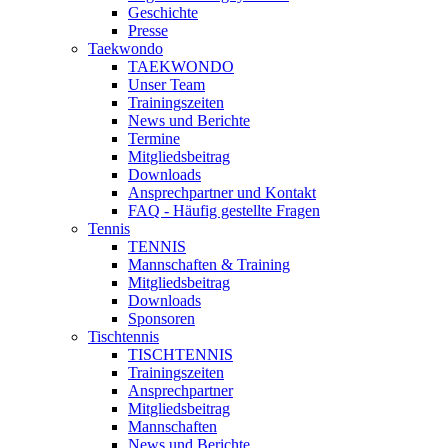
Geschichte
Presse
Taekwondo
TAEKWONDO
Unser Team
Trainingszeiten
News und Berichte
Termine
Mitgliedsbeitrag
Downloads
Ansprechpartner und Kontakt
FAQ - Häufig gestellte Fragen
Tennis
TENNIS
Mannschaften & Training
Mitgliedsbeitrag
Downloads
Sponsoren
Tischtennis
TISCHTENNIS
Trainingszeiten
Ansprechpartner
Mitgliedsbeitrag
Mannschaften
News und Berichte