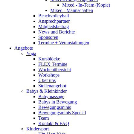
Mixed - In-Team (Kopie)
Mixed - Mannschaften
Beachvolleyball
Ansprechpartner
Mitgliedsbeitrag
News und Berichte
Sponsoren
Termine + Veranstaltungen
Angebote
Yoga
Kursblöcke
FLEX Termine
Wochenübersicht
Workshops
Über uns
Stellenangebot
Babys & Kleinkinder
Babymassage
Babys in Bewegung
Bewegungsminis
Bewegungsminis Special
Team
Kontakt & FAQ
Kindersport