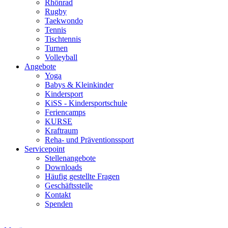
Rhönrad
Rugby
Taekwondo
Tennis
Tischtennis
Turnen
Volleyball
Angebote
Yoga
Babys & Kleinkinder
Kindersport
KiSS - Kindersportschule
Feriencamps
KURSE
Kraftraum
Reha- und Präventionssport
Servicepoint
Stellenangebote
Downloads
Häufig gestellte Fragen
Geschäftsstelle
Kontakt
Spenden