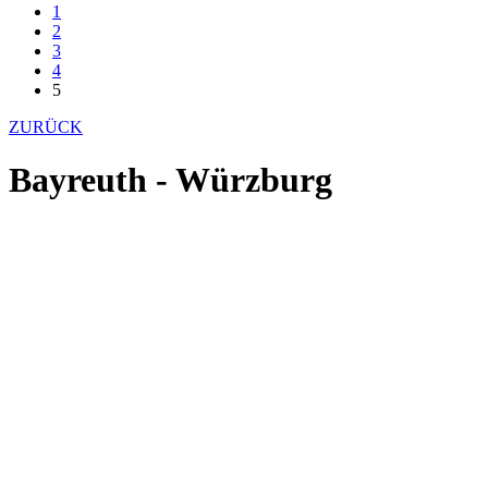
1
2
3
4
5
ZURÜCK
Bayreuth - Würzburg