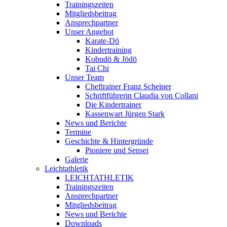
Trainingszeiten
Mitgliedsbeitrag
Ansprechpartner
Unser Angebot
Karate-Dō
Kindertraining
Kobudō & Jōdō
Tai Chi
Unser Team
Cheftrainer Franz Scheiner
Schriftführerin Claudia von Collani
Die Kindertrainer
Kassenwart Jürgen Stark
News und Berichte
Termine
Geschichte & Hintergründe
Pioniere und Sensei
Galerie
Leichtathletik
LEICHTATHLETIK
Trainingszeiten
Ansprechpartner
Mitgliedsbeitrag
News und Berichte
Downloads