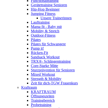
Functionaltraining
Gerätetraining Senioren
Hip-Hop Beginner
Jumping Fitness
Unsere Trainerinnen
Lauftraining
Mama fit - Baby mit
Mobility & Stretch
Outdoor-Fitness
Pilates
Pilates für Schwangere
Pump it!
Rücken-Fit
Sandsack Workout
TRX®- Schlingentraining
Core-Starke Mitte
Sturzprävention für Senioren
Mixed Workout
Strength & Mobility
Zeit für dich-TGW Frauenkurs
Kraftraum
KRAFTRAUM
Öffnungszeiten
Trainingbereich
Probetraining