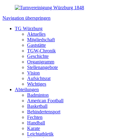
Navigation überspringen
TG Würzburg
Aktuelles
Mitgliedschaft
Gaststätte
TGW-Chronik
Geschichte
Organigramm
Stellenangebote
Vision
Aufsichtsrat
Wichtiges
Abteilungen
Badminton
American Football
Basketball
Behindertensport
Fechten
Handball
Karate
Leichtathletik