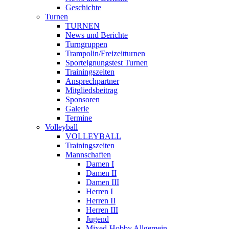
Geschichte
Turnen
TURNEN
News und Berichte
Turngruppen
Trampolin/Freizeitturnen
Sporteignungstest Turnen
Trainingszeiten
Ansprechpartner
Mitgliedsbeitrag
Sponsoren
Galerie
Termine
Volleyball
VOLLEYBALL
Trainingszeiten
Mannschaften
Damen I
Damen II
Damen III
Herren I
Herren II
Herren III
Jugend
Mixed-Hobby Allgemein