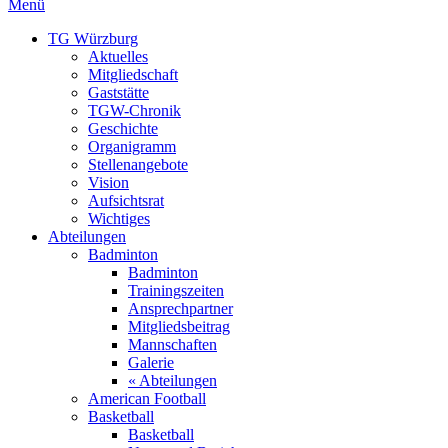
Menü
TG Würzburg
Aktuelles
Mitgliedschaft
Gaststätte
TGW-Chronik
Geschichte
Organigramm
Stellenangebote
Vision
Aufsichtsrat
Wichtiges
Abteilungen
Badminton
Badminton
Trainingszeiten
Ansprechpartner
Mitgliedsbeitrag
Mannschaften
Galerie
« Abteilungen
American Football
Basketball
Basketball