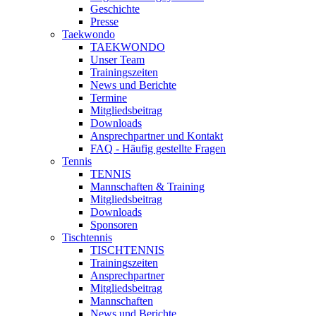
Geschichte
Presse
Taekwondo
TAEKWONDO
Unser Team
Trainingszeiten
News und Berichte
Termine
Mitgliedsbeitrag
Downloads
Ansprechpartner und Kontakt
FAQ - Häufig gestellte Fragen
Tennis
TENNIS
Mannschaften & Training
Mitgliedsbeitrag
Downloads
Sponsoren
Tischtennis
TISCHTENNIS
Trainingszeiten
Ansprechpartner
Mitgliedsbeitrag
Mannschaften
News und Berichte