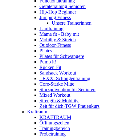
Functionaltraining
Gerätetraining Senioren
Hip-Hop Beginner
Jumping Fitness
Unsere Trainerinnen
Lauftraining
Mama fit - Baby mit
Mobility & Stretch
Outdoor-Fitness
Pilates
Pilates für Schwangere
Pump it!
Rücken-Fit
Sandsack Workout
TRX®- Schlingentraining
Core-Starke Mitte
Sturzprävention für Senioren
Mixed Workout
Strength & Mobility
Zeit für dich-TGW Frauenkurs
Kraftraum
KRAFTRAUM
Öffnungszeiten
Trainingbereich
Probetraining