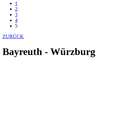
1
2
3
4
5
ZURÜCK
Bayreuth - Würzburg