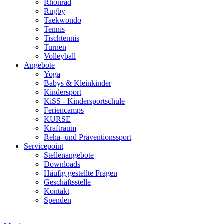
Rhönrad
Rugby
Taekwondo
Tennis
Tischtennis
Turnen
Volleyball
Angebote
Yoga
Babys & Kleinkinder
Kindersport
KiSS - Kindersportschule
Feriencamps
KURSE
Kraftraum
Reha- und Präventionssport
Servicepoint
Stellenangebote
Downloads
Häufig gestellte Fragen
Geschäftsstelle
Kontakt
Spenden