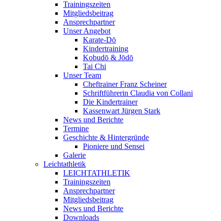
Trainingszeiten
Mitgliedsbeitrag
Ansprechpartner
Unser Angebot
Karate-Dō
Kindertraining
Kobudō & Jōdō
Tai Chi
Unser Team
Cheftrainer Franz Scheiner
Schriftführerin Claudia von Collani
Die Kindertrainer
Kassenwart Jürgen Stark
News und Berichte
Termine
Geschichte & Hintergründe
Pioniere und Sensei
Galerie
Leichtathletik
LEICHTATHLETIK
Trainingszeiten
Ansprechpartner
Mitgliedsbeitrag
News und Berichte
Downloads