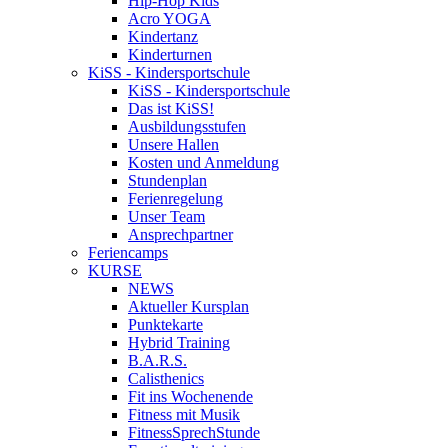
Hip-Hop Kids
Acro YOGA
Kindertanz
Kinderturnen
KiSS - Kindersportschule
KiSS - Kindersportschule
Das ist KiSS!
Ausbildungsstufen
Unsere Hallen
Kosten und Anmeldung
Stundenplan
Ferienregelung
Unser Team
Ansprechpartner
Feriencamps
KURSE
NEWS
Aktueller Kursplan
Punktekarte
Hybrid Training
B.A.R.S.
Calisthenics
Fit ins Wochenende
Fitness mit Musik
FitnessSprechStunde