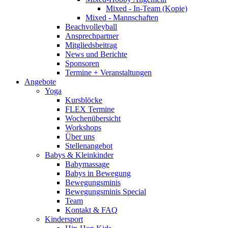
Mixed - In-Team (Kopie)
Mixed - Mannschaften
Beachvolleyball
Ansprechpartner
Mitgliedsbeitrag
News und Berichte
Sponsoren
Termine + Veranstaltungen
Angebote
Yoga
Kursblöcke
FLEX Termine
Wochenübersicht
Workshops
Über uns
Stellenangebot
Babys & Kleinkinder
Babymassage
Babys in Bewegung
Bewegungsminis
Bewegungsminis Special
Team
Kontakt & FAQ
Kindersport