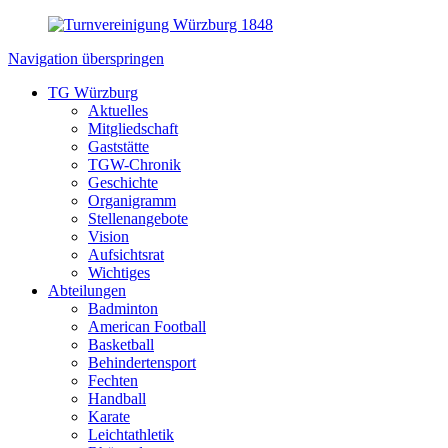
Navigation überspringen
TG Würzburg
Aktuelles
Mitgliedschaft
Gaststätte
TGW-Chronik
Geschichte
Organigramm
Stellenangebote
Vision
Aufsichtsrat
Wichtiges
Abteilungen
Badminton
American Football
Basketball
Behindertensport
Fechten
Handball
Karate
Leichtathletik