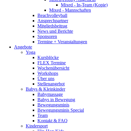
Mixed - In-Team (Kopie)
Mixed - Mannschaften
Beachvolleyball
Ansprechpartner
Mitgliedsbeitrag
News und Berichte
Sponsoren
Termine + Veranstaltungen
Angebote
Yoga
Kursblöcke
FLEX Termine
Wochenübersicht
Workshops
Über uns
Stellenangebot
Babys & Kleinkinder
Babymassage
Babys in Bewegung
Bewegungsminis
Bewegungsminis Special
Team
Kontakt & FAQ
Kindersport