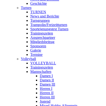
Geschichte
Turnen
TURNEN
News und Berichte
Turngruppen
Trampolin/Freizeitturnen
Sporteignungstest Turnen
Trainingszeiten
Ansprechpartner
Mitgliedsbeitrag
Sponsoren
Galerie
Termine
Volleyball
VOLLEYBALL
Trainingszeiten
Mannschaften
Damen I
Damen II
Damen III
Herren I
Herren II
Herren III
Jugend
Mixed-Hobby Allgemein