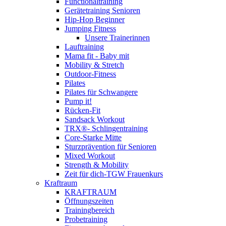
Functionaltraining
Gerätetraining Senioren
Hip-Hop Beginner
Jumping Fitness
Unsere Trainerinnen
Lauftraining
Mama fit - Baby mit
Mobility & Stretch
Outdoor-Fitness
Pilates
Pilates für Schwangere
Pump it!
Rücken-Fit
Sandsack Workout
TRX®- Schlingentraining
Core-Starke Mitte
Sturzprävention für Senioren
Mixed Workout
Strength & Mobility
Zeit für dich-TGW Frauenkurs
Kraftraum
KRAFTRAUM
Öffnungszeiten
Trainingbereich
Probetraining