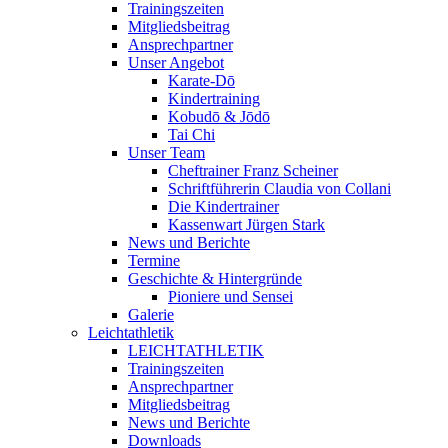
Trainingszeiten
Mitgliedsbeitrag
Ansprechpartner
Unser Angebot
Karate-Dō
Kindertraining
Kobudō & Jōdō
Tai Chi
Unser Team
Cheftrainer Franz Scheiner
Schriftführerin Claudia von Collani
Die Kindertrainer
Kassenwart Jürgen Stark
News und Berichte
Termine
Geschichte & Hintergründe
Pioniere und Sensei
Galerie
Leichtathletik
LEICHTATHLETIK
Trainingszeiten
Ansprechpartner
Mitgliedsbeitrag
News und Berichte
Downloads