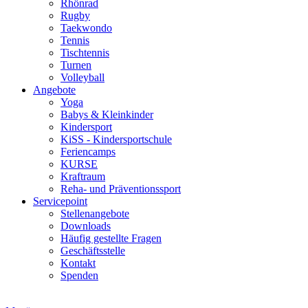
Rhönrad
Rugby
Taekwondo
Tennis
Tischtennis
Turnen
Volleyball
Angebote
Yoga
Babys & Kleinkinder
Kindersport
KiSS - Kindersportschule
Feriencamps
KURSE
Kraftraum
Reha- und Präventionssport
Servicepoint
Stellenangebote
Downloads
Häufig gestellte Fragen
Geschäftsstelle
Kontakt
Spenden