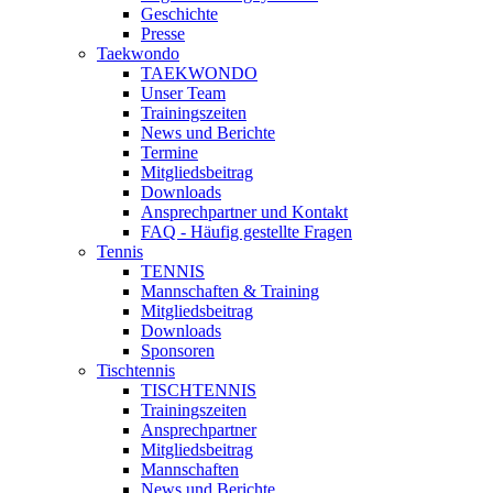
Geschichte
Presse
Taekwondo
TAEKWONDO
Unser Team
Trainingszeiten
News und Berichte
Termine
Mitgliedsbeitrag
Downloads
Ansprechpartner und Kontakt
FAQ - Häufig gestellte Fragen
Tennis
TENNIS
Mannschaften & Training
Mitgliedsbeitrag
Downloads
Sponsoren
Tischtennis
TISCHTENNIS
Trainingszeiten
Ansprechpartner
Mitgliedsbeitrag
Mannschaften
News und Berichte