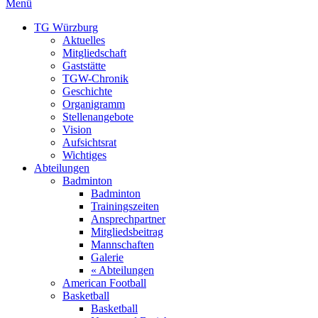
Menü
TG Würzburg
Aktuelles
Mitgliedschaft
Gaststätte
TGW-Chronik
Geschichte
Organigramm
Stellenangebote
Vision
Aufsichtsrat
Wichtiges
Abteilungen
Badminton
Badminton
Trainingszeiten
Ansprechpartner
Mitgliedsbeitrag
Mannschaften
Galerie
« Abteilungen
American Football
Basketball
Basketball