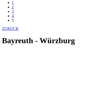
1
2
3
4
5
ZURÜCK
Bayreuth - Würzburg