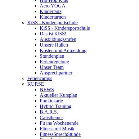
Hip-Hop Kids
Acro YOGA
Kindertanz
Kinderturnen
KiSS - Kindersportschule
KiSS - Kindersportschule
Das ist KiSS!
Ausbildungsstufen
Unsere Hallen
Kosten und Anmeldung
Stundenplan
Ferienregelung
Unser Team
Ansprechpartner
Feriencamps
KURSE
NEWS
Aktueller Kursplan
Punktekarte
Hybrid Training
B.A.R.S.
Calisthenics
Fit ins Wochenende
Fitness mit Musik
FitnessSprechStunde