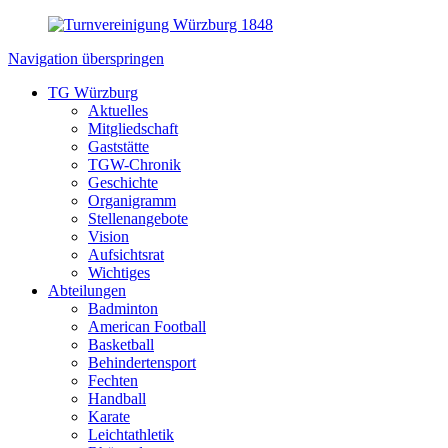
Navigation überspringen
TG Würzburg
Aktuelles
Mitgliedschaft
Gaststätte
TGW-Chronik
Geschichte
Organigramm
Stellenangebote
Vision
Aufsichtsrat
Wichtiges
Abteilungen
Badminton
American Football
Basketball
Behindertensport
Fechten
Handball
Karate
Leichtathletik