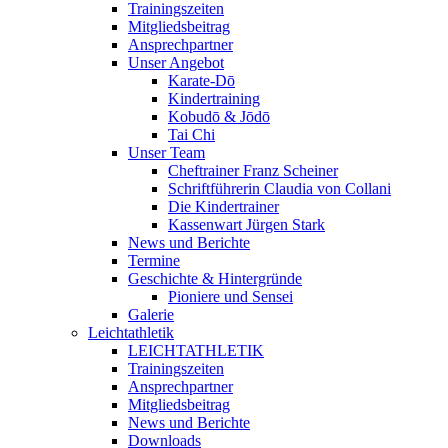
Trainingszeiten
Mitgliedsbeitrag
Ansprechpartner
Unser Angebot
Karate-Dō
Kindertraining
Kobudō & Jōdō
Tai Chi
Unser Team
Cheftrainer Franz Scheiner
Schriftführerin Claudia von Collani
Die Kindertrainer
Kassenwart Jürgen Stark
News und Berichte
Termine
Geschichte & Hintergründe
Pioniere und Sensei
Galerie
Leichtathletik
LEICHTATHLETIK
Trainingszeiten
Ansprechpartner
Mitgliedsbeitrag
News und Berichte
Downloads