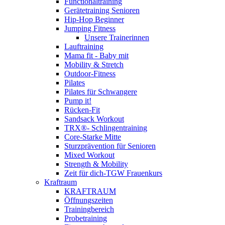
Functionaltraining
Gerätetraining Senioren
Hip-Hop Beginner
Jumping Fitness
Unsere Trainerinnen
Lauftraining
Mama fit - Baby mit
Mobility & Stretch
Outdoor-Fitness
Pilates
Pilates für Schwangere
Pump it!
Rücken-Fit
Sandsack Workout
TRX®- Schlingentraining
Core-Starke Mitte
Sturzprävention für Senioren
Mixed Workout
Strength & Mobility
Zeit für dich-TGW Frauenkurs
Kraftraum
KRAFTRAUM
Öffnungszeiten
Trainingbereich
Probetraining