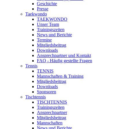
Geschichte
Presse
Taekwondo
TAEKWONDO
Unser Team
Trainingszeiten
News und Berichte
Termine
Mitgliedsbeitrag
Downloads
Ansprechpartner und Kontakt
FAQ - Häufig gestellte Fragen
Tennis
TENNIS
Mannschaften & Training
Mitgliedsbeitrag
Downloads
Sponsoren
Tischtennis
TISCHTENNIS
Trainingszeiten
Ansprechpartner
Mitgliedsbeitrag
Mannschaften
News und Berichte