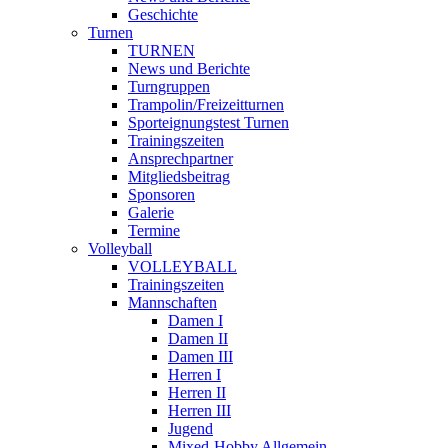
Geschichte
Turnen
TURNEN
News und Berichte
Turngruppen
Trampolin/Freizeitturnen
Sporteignungstest Turnen
Trainingszeiten
Ansprechpartner
Mitgliedsbeitrag
Sponsoren
Galerie
Termine
Volleyball
VOLLEYBALL
Trainingszeiten
Mannschaften
Damen I
Damen II
Damen III
Herren I
Herren II
Herren III
Jugend
Mixed-Hobby Allgemein