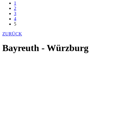
1
2
3
4
5
ZURÜCK
Bayreuth - Würzburg