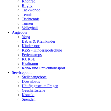
Rhönrad
Rugby
Taekwondo
Tennis
Tischtennis
Turnen
Volleyball
Angebote
Yoga
Babys & Kleinkinder
Kindersport
KiSS - Kindersportschule
Feriencamps
KURSE
Kraftraum
Reha- und Präventionssport
Servicepoint
Stellenangebote
Downloads
Häufig gestellte Fragen
Geschäftsstelle
Kontakt
Spenden