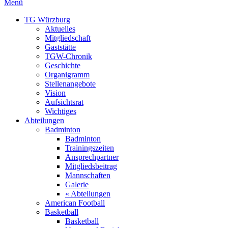
Menü
TG Würzburg
Aktuelles
Mitgliedschaft
Gaststätte
TGW-Chronik
Geschichte
Organigramm
Stellenangebote
Vision
Aufsichtsrat
Wichtiges
Abteilungen
Badminton
Badminton
Trainingszeiten
Ansprechpartner
Mitgliedsbeitrag
Mannschaften
Galerie
« Abteilungen
American Football
Basketball
Basketball