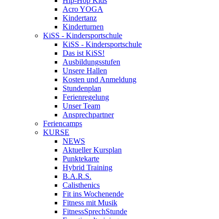
Hip-Hop Kids
Acro YOGA
Kindertanz
Kinderturnen
KiSS - Kindersportschule
KiSS - Kindersportschule
Das ist KiSS!
Ausbildungsstufen
Unsere Hallen
Kosten und Anmeldung
Stundenplan
Ferienregelung
Unser Team
Ansprechpartner
Feriencamps
KURSE
NEWS
Aktueller Kursplan
Punktekarte
Hybrid Training
B.A.R.S.
Calisthenics
Fit ins Wochenende
Fitness mit Musik
FitnessSprechStunde