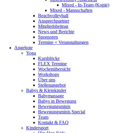
Mixed - In-Team (Kopie)
Mixed - Mannschaften
Beachvolleyball
Ansprechpartner
Mitgliedsbeitrag
News und Berichte
Sponsoren
Termine + Veranstaltungen
Angebote
Yoga
Kursblöcke
FLEX Termine
Wochenübersicht
Workshops
Über uns
Stellenangebot
Babys & Kleinkinder
Babymassage
Babys in Bewegung
Bewegungsminis
Bewegungsminis Special
Team
Kontakt & FAQ
Kindersport