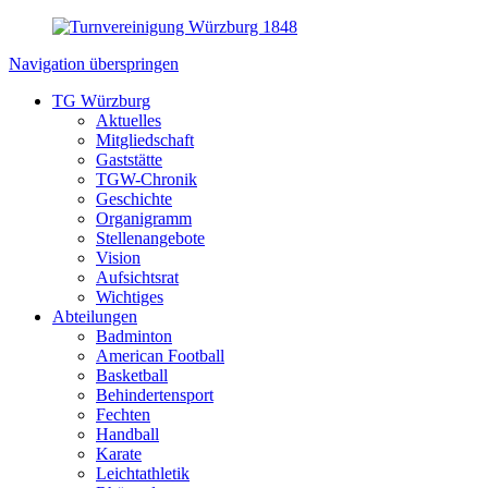
Navigation überspringen
TG Würzburg
Aktuelles
Mitgliedschaft
Gaststätte
TGW-Chronik
Geschichte
Organigramm
Stellenangebote
Vision
Aufsichtsrat
Wichtiges
Abteilungen
Badminton
American Football
Basketball
Behindertensport
Fechten
Handball
Karate
Leichtathletik