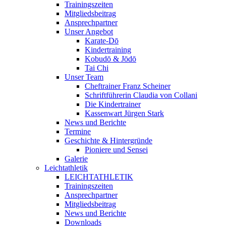
Trainingszeiten
Mitgliedsbeitrag
Ansprechpartner
Unser Angebot
Karate-Dō
Kindertraining
Kobudō & Jōdō
Tai Chi
Unser Team
Cheftrainer Franz Scheiner
Schriftführerin Claudia von Collani
Die Kindertrainer
Kassenwart Jürgen Stark
News und Berichte
Termine
Geschichte & Hintergründe
Pioniere und Sensei
Galerie
Leichtathletik
LEICHTATHLETIK
Trainingszeiten
Ansprechpartner
Mitgliedsbeitrag
News und Berichte
Downloads