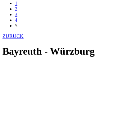
1
2
3
4
5
ZURÜCK
Bayreuth - Würzburg