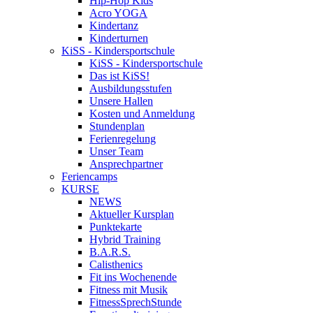
Hip-Hop Kids
Acro YOGA
Kindertanz
Kinderturnen
KiSS - Kindersportschule
KiSS - Kindersportschule
Das ist KiSS!
Ausbildungsstufen
Unsere Hallen
Kosten und Anmeldung
Stundenplan
Ferienregelung
Unser Team
Ansprechpartner
Feriencamps
KURSE
NEWS
Aktueller Kursplan
Punktekarte
Hybrid Training
B.A.R.S.
Calisthenics
Fit ins Wochenende
Fitness mit Musik
FitnessSprechStunde