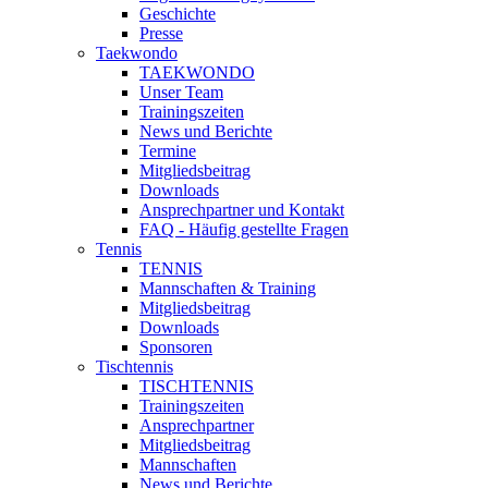
Geschichte
Presse
Taekwondo
TAEKWONDO
Unser Team
Trainingszeiten
News und Berichte
Termine
Mitgliedsbeitrag
Downloads
Ansprechpartner und Kontakt
FAQ - Häufig gestellte Fragen
Tennis
TENNIS
Mannschaften & Training
Mitgliedsbeitrag
Downloads
Sponsoren
Tischtennis
TISCHTENNIS
Trainingszeiten
Ansprechpartner
Mitgliedsbeitrag
Mannschaften
News und Berichte