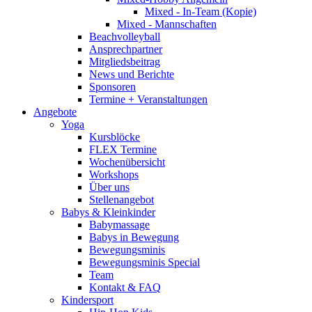
Mixed - In-Team (Kopie)
Mixed - Mannschaften
Beachvolleyball
Ansprechpartner
Mitgliedsbeitrag
News und Berichte
Sponsoren
Termine + Veranstaltungen
Angebote
Yoga
Kursblöcke
FLEX Termine
Wochenübersicht
Workshops
Über uns
Stellenangebot
Babys & Kleinkinder
Babymassage
Babys in Bewegung
Bewegungsminis
Bewegungsminis Special
Team
Kontakt & FAQ
Kindersport