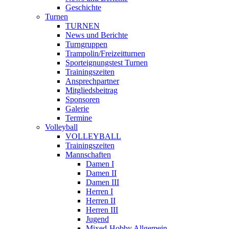
Geschichte
Turnen
TURNEN
News und Berichte
Turngruppen
Trampolin/Freizeitturnen
Sporteignungstest Turnen
Trainingszeiten
Ansprechpartner
Mitgliedsbeitrag
Sponsoren
Galerie
Termine
Volleyball
VOLLEYBALL
Trainingszeiten
Mannschaften
Damen I
Damen II
Damen III
Herren I
Herren II
Herren III
Jugend
Mixed-Hobby Allgemein