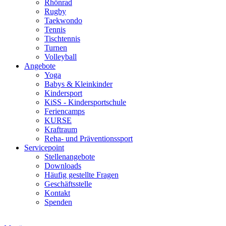
Rhönrad
Rugby
Taekwondo
Tennis
Tischtennis
Turnen
Volleyball
Angebote
Yoga
Babys & Kleinkinder
Kindersport
KiSS - Kindersportschule
Feriencamps
KURSE
Kraftraum
Reha- und Präventionssport
Servicepoint
Stellenangebote
Downloads
Häufig gestellte Fragen
Geschäftsstelle
Kontakt
Spenden