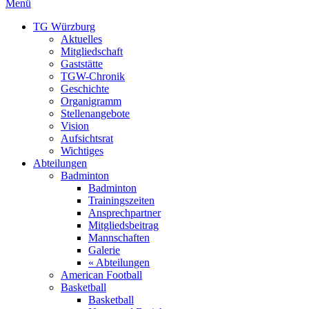
Menü
TG Würzburg
Aktuelles
Mitgliedschaft
Gaststätte
TGW-Chronik
Geschichte
Organigramm
Stellenangebote
Vision
Aufsichtsrat
Wichtiges
Abteilungen
Badminton
Badminton
Trainingszeiten
Ansprechpartner
Mitgliedsbeitrag
Mannschaften
Galerie
« Abteilungen
American Football
Basketball
Basketball