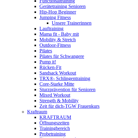
Functionaltraining
Gerätetraining Senioren
Hip-Hop Beginner
Jumping Fitness
Unsere Trainerinnen
Lauftraining
Mama fit - Baby mit
Mobility & Stretch
Outdoor-Fitness
Pilates
Pilates für Schwangere
Pump it!
Rücken-Fit
Sandsack Workout
TRX®- Schlingentraining
Core-Starke Mitte
Sturzprävention für Senioren
Mixed Workout
Strength & Mobility
Zeit für dich-TGW Frauenkurs
Kraftraum
KRAFTRAUM
Öffnungszeiten
Trainingbereich
Probetraining