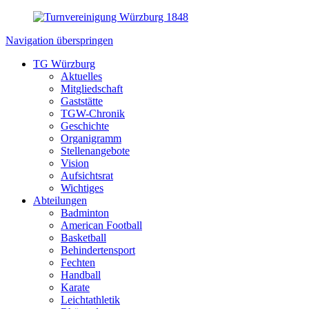
Navigation überspringen
TG Würzburg
Aktuelles
Mitgliedschaft
Gaststätte
TGW-Chronik
Geschichte
Organigramm
Stellenangebote
Vision
Aufsichtsrat
Wichtiges
Abteilungen
Badminton
American Football
Basketball
Behindertensport
Fechten
Handball
Karate
Leichtathletik