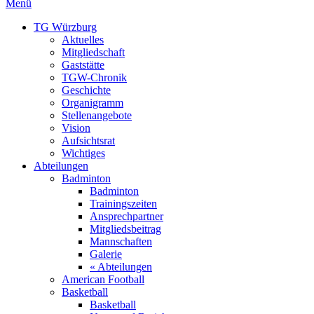
Menü
TG Würzburg
Aktuelles
Mitgliedschaft
Gaststätte
TGW-Chronik
Geschichte
Organigramm
Stellenangebote
Vision
Aufsichtsrat
Wichtiges
Abteilungen
Badminton
Badminton
Trainingszeiten
Ansprechpartner
Mitgliedsbeitrag
Mannschaften
Galerie
« Abteilungen
American Football
Basketball
Basketball