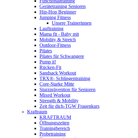
Functionaltraining
Gerätetraining Senioren
Hip-Hop Beginner
Jumping Fitness
Unsere Trainerinnen
Lauftraining
Mama fit - Baby mit
Mobility & Stretch
Outdoor-Fitness
Pilates
Pilates für Schwangere
Pump it!
Rücken-Fit
Sandsack Workout
TRX®- Schlingentraining
Core-Starke Mitte
Sturzprävention für Senioren
Mixed Workout
Strength & Mobility
Zeit für dich-TGW Frauenkurs
Kraftraum
KRAFTRAUM
Öffnungszeiten
Trainingbereich
Probetraining