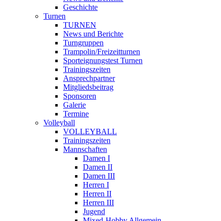
Geschichte
Turnen
TURNEN
News und Berichte
Turngruppen
Trampolin/Freizeitturnen
Sporteignungstest Turnen
Trainingszeiten
Ansprechpartner
Mitgliedsbeitrag
Sponsoren
Galerie
Termine
Volleyball
VOLLEYBALL
Trainingszeiten
Mannschaften
Damen I
Damen II
Damen III
Herren I
Herren II
Herren III
Jugend
Mixed-Hobby Allgemein