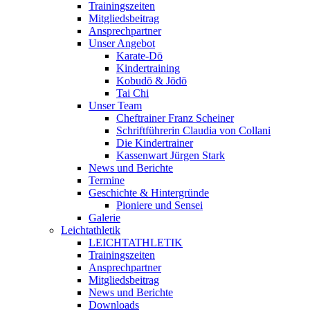
Trainingszeiten
Mitgliedsbeitrag
Ansprechpartner
Unser Angebot
Karate-Dō
Kindertraining
Kobudō & Jōdō
Tai Chi
Unser Team
Cheftrainer Franz Scheiner
Schriftführerin Claudia von Collani
Die Kindertrainer
Kassenwart Jürgen Stark
News und Berichte
Termine
Geschichte & Hintergründe
Pioniere und Sensei
Galerie
Leichtathletik
LEICHTATHLETIK
Trainingszeiten
Ansprechpartner
Mitgliedsbeitrag
News und Berichte
Downloads