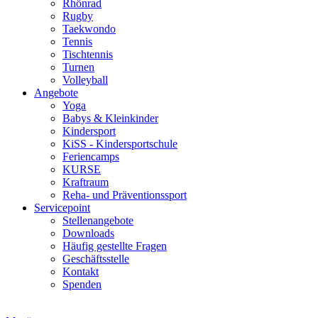
Rhönrad
Rugby
Taekwondo
Tennis
Tischtennis
Turnen
Volleyball
Angebote
Yoga
Babys & Kleinkinder
Kindersport
KiSS - Kindersportschule
Feriencamps
KURSE
Kraftraum
Reha- und Präventionssport
Servicepoint
Stellenangebote
Downloads
Häufig gestellte Fragen
Geschäftsstelle
Kontakt
Spenden