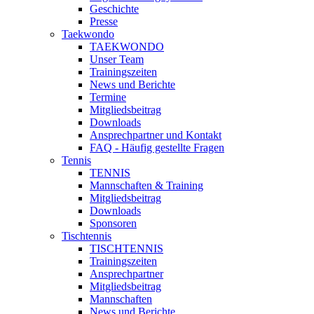
Geschichte
Presse
Taekwondo
TAEKWONDO
Unser Team
Trainingszeiten
News und Berichte
Termine
Mitgliedsbeitrag
Downloads
Ansprechpartner und Kontakt
FAQ - Häufig gestellte Fragen
Tennis
TENNIS
Mannschaften & Training
Mitgliedsbeitrag
Downloads
Sponsoren
Tischtennis
TISCHTENNIS
Trainingszeiten
Ansprechpartner
Mitgliedsbeitrag
Mannschaften
News und Berichte