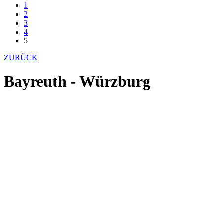
1
2
3
4
5
ZURÜCK
Bayreuth - Würzburg