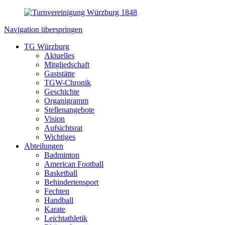
Navigation überspringen
TG Würzburg
Aktuelles
Mitgliedschaft
Gaststätte
TGW-Chronik
Geschichte
Organigramm
Stellenangebote
Vision
Aufsichtsrat
Wichtiges
Abteilungen
Badminton
American Football
Basketball
Behindertensport
Fechten
Handball
Karate
Leichtathletik