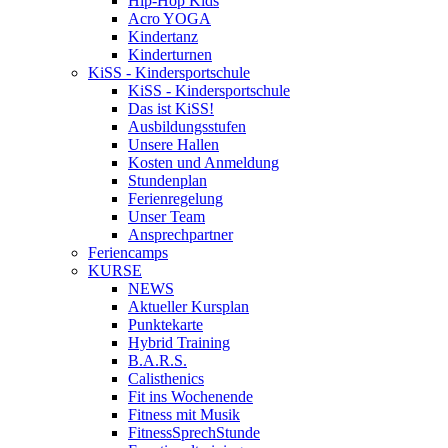
Hip-Hop Kids
Acro YOGA
Kindertanz
Kinderturnen
KiSS - Kindersportschule
KiSS - Kindersportschule
Das ist KiSS!
Ausbildungsstufen
Unsere Hallen
Kosten und Anmeldung
Stundenplan
Ferienregelung
Unser Team
Ansprechpartner
Feriencamps
KURSE
NEWS
Aktueller Kursplan
Punktekarte
Hybrid Training
B.A.R.S.
Calisthenics
Fit ins Wochenende
Fitness mit Musik
FitnessSprechStunde