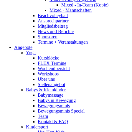
Mixed - In-Team (Kopie)
Mixed - Mannschaften
Beachvolleyball
Ansprechpartner
Mitgliedsbeitrag
News und Berichte
Sponsoren
Termine + Veranstaltungen
Angebote
Yoga
Kursblöcke
FLEX Termine
Wochenübersicht
Workshops
Über uns
Stellenangebot
Babys & Kleinkinder
Babymassage
Babys in Bewegung
Bewegungsminis
Bewegungsminis Special
Team
Kontakt & FAQ
Kindersport