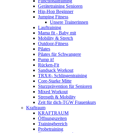
Functionaltraining
Gerätetraining Senioren
Hip-Hop Beginner
Jumping Fitness
Unsere Trainerinnen
Lauftraining
Mama fit - Baby mit
Mobility & Stretch
Outdoor-Fitness
Pilates
Pilates für Schwangere
Pump it!
Rücken-Fit
Sandsack Workout
TRX®- Schlingentraining
Core-Starke Mitte
Sturzprävention für Senioren
Mixed Workout
Strength & Mobility
Zeit für dich-TGW Frauenkurs
Kraftraum
KRAFTRAUM
Öffnungszeiten
Trainingbereich
Probetraining