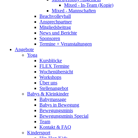
Mixed - In-Team (Kopie)
Mixed - Mannschaften
Beachvolleyball
Ansprechpartner
Mitgliedsbeitrag
News und Berichte
Sponsoren
Termine + Veranstaltungen
Angebote
Yoga
Kursblöcke
FLEX Termine
Wochenübersicht
Workshops
Über uns
Stellenangebot
Babys & Kleinkinder
Babymassage
Babys in Bewegung
Bewegungsminis
Bewegungsminis Special
Team
Kontakt & FAQ
Kindersport