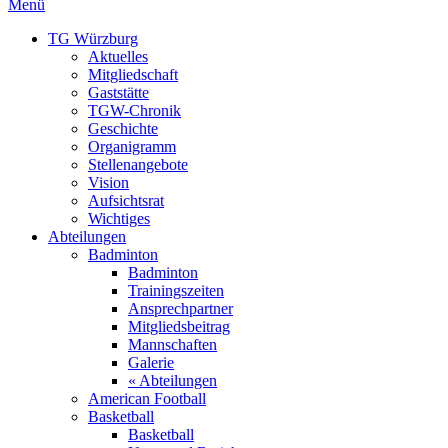
Menü
TG Würzburg
Aktuelles
Mitgliedschaft
Gaststätte
TGW-Chronik
Geschichte
Organigramm
Stellenangebote
Vision
Aufsichtsrat
Wichtiges
Abteilungen
Badminton
Badminton
Trainingszeiten
Ansprechpartner
Mitgliedsbeitrag
Mannschaften
Galerie
« Abteilungen
American Football
Basketball
Basketball