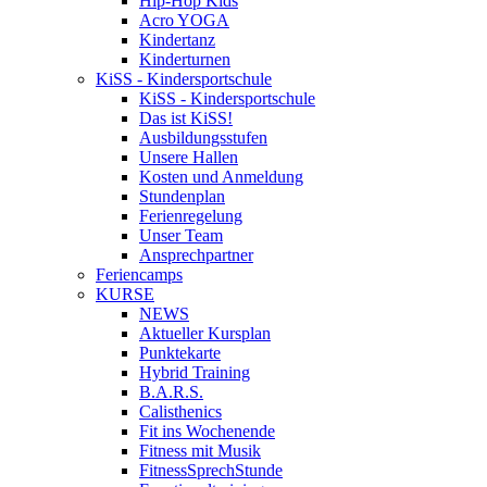
Hip-Hop Kids
Acro YOGA
Kindertanz
Kinderturnen
KiSS - Kindersportschule
KiSS - Kindersportschule
Das ist KiSS!
Ausbildungsstufen
Unsere Hallen
Kosten und Anmeldung
Stundenplan
Ferienregelung
Unser Team
Ansprechpartner
Feriencamps
KURSE
NEWS
Aktueller Kursplan
Punktekarte
Hybrid Training
B.A.R.S.
Calisthenics
Fit ins Wochenende
Fitness mit Musik
FitnessSprechStunde