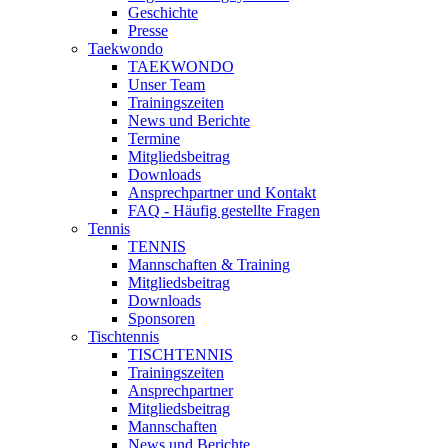
Geschichte
Presse
Taekwondo
TAEKWONDO
Unser Team
Trainingszeiten
News und Berichte
Termine
Mitgliedsbeitrag
Downloads
Ansprechpartner und Kontakt
FAQ - Häufig gestellte Fragen
Tennis
TENNIS
Mannschaften & Training
Mitgliedsbeitrag
Downloads
Sponsoren
Tischtennis
TISCHTENNIS
Trainingszeiten
Ansprechpartner
Mitgliedsbeitrag
Mannschaften
News und Berichte