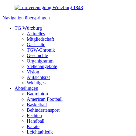
Navigation überspringen
TG Würzburg
Aktuelles
Mitgliedschaft
Gaststätte
TGW-Chronik
Geschichte
Organigramm
Stellenangebote
Vision
Aufsichtsrat
Wichtiges
Abteilungen
Badminton
American Football
Basketball
Behindertensport
Fechten
Handball
Karate
Leichtathletik