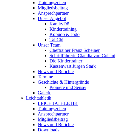
Trainingszeiten
Mitgliedsbeitrag
Ansprechpartner
Unser Angebot
Karate-Dō
Kindertraining
Kobudō & Jōdō
Tai Chi
Unser Team
Cheftrainer Franz Scheiner
Schriftführerin Claudia von Collani
Die Kindertrainer
Kassenwart Jürgen Stark
News und Berichte
Termine
Geschichte & Hintergründe
Pioniere und Sensei
Galerie
Leichtathletik
LEICHTATHLETIK
Trainingszeiten
Ansprechpartner
Mitgliedsbeitrag
News und Berichte
Downloads