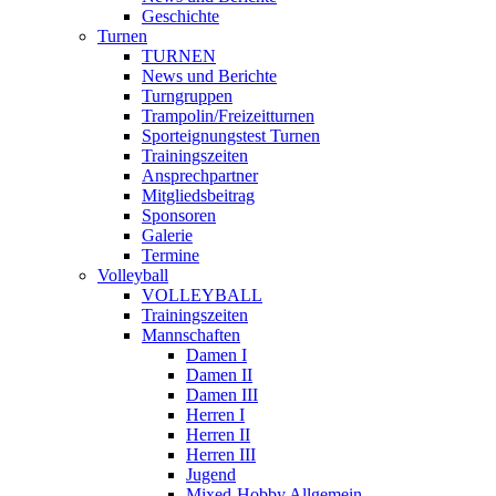
Geschichte
Turnen
TURNEN
News und Berichte
Turngruppen
Trampolin/Freizeitturnen
Sporteignungstest Turnen
Trainingszeiten
Ansprechpartner
Mitgliedsbeitrag
Sponsoren
Galerie
Termine
Volleyball
VOLLEYBALL
Trainingszeiten
Mannschaften
Damen I
Damen II
Damen III
Herren I
Herren II
Herren III
Jugend
Mixed-Hobby Allgemein