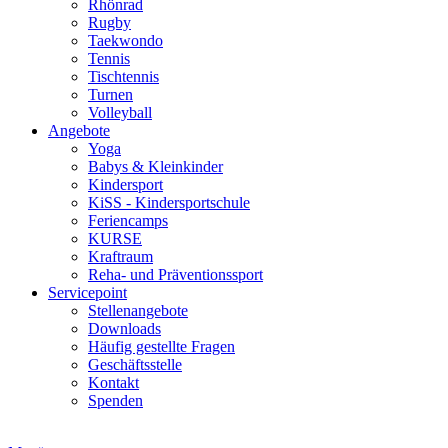
Rhönrad
Rugby
Taekwondo
Tennis
Tischtennis
Turnen
Volleyball
Angebote
Yoga
Babys & Kleinkinder
Kindersport
KiSS - Kindersportschule
Feriencamps
KURSE
Kraftraum
Reha- und Präventionssport
Servicepoint
Stellenangebote
Downloads
Häufig gestellte Fragen
Geschäftsstelle
Kontakt
Spenden