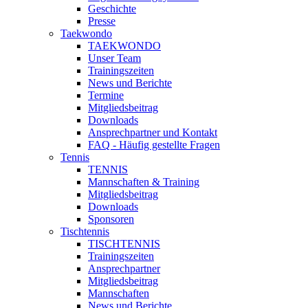
Geschichte
Presse
Taekwondo
TAEKWONDO
Unser Team
Trainingszeiten
News und Berichte
Termine
Mitgliedsbeitrag
Downloads
Ansprechpartner und Kontakt
FAQ - Häufig gestellte Fragen
Tennis
TENNIS
Mannschaften & Training
Mitgliedsbeitrag
Downloads
Sponsoren
Tischtennis
TISCHTENNIS
Trainingszeiten
Ansprechpartner
Mitgliedsbeitrag
Mannschaften
News und Berichte