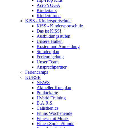
Hip-Hop Kids
Acro YOGA
Kindertanz
Kinderturnen
KiSS - Kindersportschule
KiSS - Kindersportschule
Das ist KiSS!
Ausbildungsstufen
Unsere Hallen
Kosten und Anmeldung
Stundenplan
Ferienregelung
Unser Team
Ansprechpartner
Feriencamps
KURSE
NEWS
Aktueller Kursplan
Punktekarte
Hybrid Training
B.A.R.S.
Calisthenics
Fit ins Wochenende
Fitness mit Musik
FitnessSprechStunde