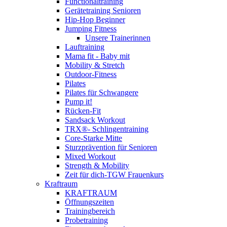
Functionaltraining
Gerätetraining Senioren
Hip-Hop Beginner
Jumping Fitness
Unsere Trainerinnen
Lauftraining
Mama fit - Baby mit
Mobility & Stretch
Outdoor-Fitness
Pilates
Pilates für Schwangere
Pump it!
Rücken-Fit
Sandsack Workout
TRX®- Schlingentraining
Core-Starke Mitte
Sturzprävention für Senioren
Mixed Workout
Strength & Mobility
Zeit für dich-TGW Frauenkurs
Kraftraum
KRAFTRAUM
Öffnungszeiten
Trainingbereich
Probetraining