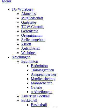
Menü
TG Würzburg
Aktuelles
Mitgliedschaft
Gaststätte
TGW-Chronik
Geschichte
Organigramm
Stellenangebote
Vision
Aufsichtsrat
Wichtiges
Abteilungen
Badminton
Badminton
Trainingszeiten
Ansprechpartner
Mitgliedsbeitrag
Mannschaften
Galerie
« Abteilungen
American Football
Basketball
Basketball