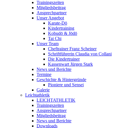
Trainingszeiten
Mitgliedsbeitrag
Ansprechpartner
Unser Angebot
Karate-Dō
Kindertraining
Kobudō & Jōdō
Tai Chi
Unser Team
Cheftrainer Franz Scheiner
Schriftführerin Claudia von Collani
Die Kindertrainer
Kassenwart Jürgen Stark
News und Berichte
Termine
Geschichte & Hintergründe
Pioniere und Sensei
Galerie
Leichtathletik
LEICHTATHLETIK
Trainingszeiten
Ansprechpartner
Mitgliedsbeitrag
News und Berichte
Downloads