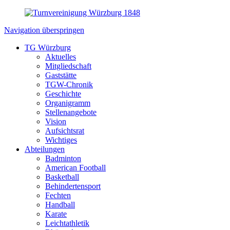
Navigation überspringen
TG Würzburg
Aktuelles
Mitgliedschaft
Gaststätte
TGW-Chronik
Geschichte
Organigramm
Stellenangebote
Vision
Aufsichtsrat
Wichtiges
Abteilungen
Badminton
American Football
Basketball
Behindertensport
Fechten
Handball
Karate
Leichtathletik