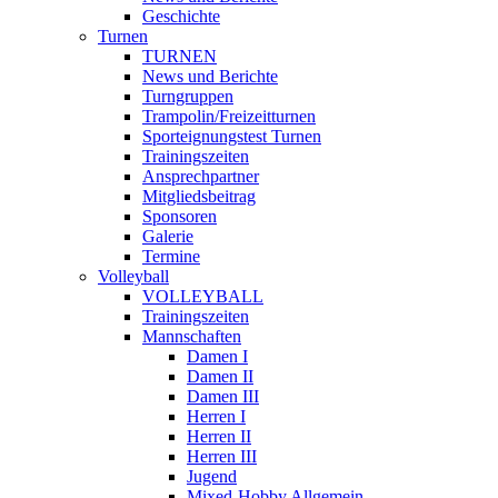
Geschichte
Turnen
TURNEN
News und Berichte
Turngruppen
Trampolin/Freizeitturnen
Sporteignungstest Turnen
Trainingszeiten
Ansprechpartner
Mitgliedsbeitrag
Sponsoren
Galerie
Termine
Volleyball
VOLLEYBALL
Trainingszeiten
Mannschaften
Damen I
Damen II
Damen III
Herren I
Herren II
Herren III
Jugend
Mixed-Hobby Allgemein