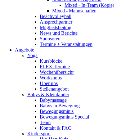
Mixed - In-Team (Kopie)
Mixed - Mannschaften
Beachvolleyball
Ansprechpartner
Mitgliedsbeitrag
News und Berichte
Sponsoren
Termine + Veranstaltungen
Angebote
Yoga
Kursblöcke
FLEX Termine
Wochenübersicht
Workshops
Über uns
Stellenangebot
Babys & Kleinkinder
Babymassage
Babys in Bewegung
Bewegungsminis
Bewegungsminis Special
Team
Kontakt & FAQ
Kindersport