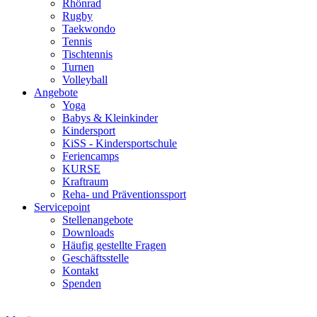
Rhönrad
Rugby
Taekwondo
Tennis
Tischtennis
Turnen
Volleyball
Angebote
Yoga
Babys & Kleinkinder
Kindersport
KiSS - Kindersportschule
Feriencamps
KURSE
Kraftraum
Reha- und Präventionssport
Servicepoint
Stellenangebote
Downloads
Häufig gestellte Fragen
Geschäftsstelle
Kontakt
Spenden