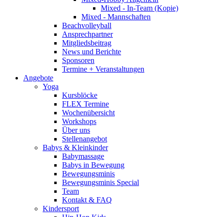
Mixed - In-Team (Kopie)
Mixed - Mannschaften
Beachvolleyball
Ansprechpartner
Mitgliedsbeitrag
News und Berichte
Sponsoren
Termine + Veranstaltungen
Angebote
Yoga
Kursblöcke
FLEX Termine
Wochenübersicht
Workshops
Über uns
Stellenangebot
Babys & Kleinkinder
Babymassage
Babys in Bewegung
Bewegungsminis
Bewegungsminis Special
Team
Kontakt & FAQ
Kindersport