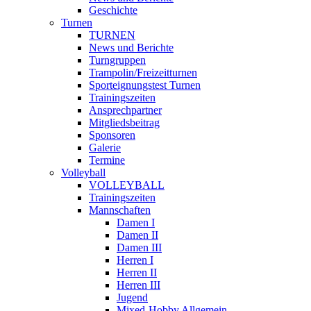
Geschichte
Turnen
TURNEN
News und Berichte
Turngruppen
Trampolin/Freizeitturnen
Sporteignungstest Turnen
Trainingszeiten
Ansprechpartner
Mitgliedsbeitrag
Sponsoren
Galerie
Termine
Volleyball
VOLLEYBALL
Trainingszeiten
Mannschaften
Damen I
Damen II
Damen III
Herren I
Herren II
Herren III
Jugend
Mixed-Hobby Allgemein