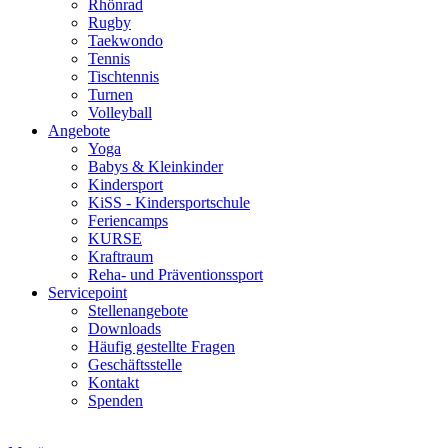
Rhönrad
Rugby
Taekwondo
Tennis
Tischtennis
Turnen
Volleyball
Angebote
Yoga
Babys & Kleinkinder
Kindersport
KiSS - Kindersportschule
Feriencamps
KURSE
Kraftraum
Reha- und Präventionssport
Servicepoint
Stellenangebote
Downloads
Häufig gestellte Fragen
Geschäftsstelle
Kontakt
Spenden