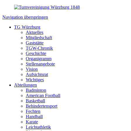
Navigation überspringen
TG Würzburg
Aktuelles
Mitgliedschaft
Gaststätte
TGW-Chronik
Geschichte
Organigramm
Stellenangebote
Vision
Aufsichtsrat
Wichtiges
Abteilungen
Badminton
American Football
Basketball
Behindertensport
Fechten
Handball
Karate
Leichtathletik