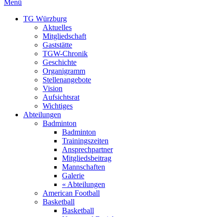
Menü
TG Würzburg
Aktuelles
Mitgliedschaft
Gaststätte
TGW-Chronik
Geschichte
Organigramm
Stellenangebote
Vision
Aufsichtsrat
Wichtiges
Abteilungen
Badminton
Badminton
Trainingszeiten
Ansprechpartner
Mitgliedsbeitrag
Mannschaften
Galerie
« Abteilungen
American Football
Basketball
Basketball