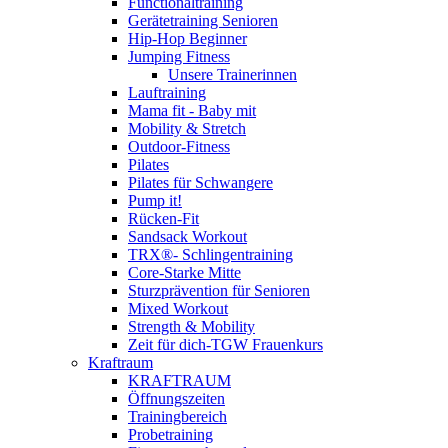
Functionaltraining
Gerätetraining Senioren
Hip-Hop Beginner
Jumping Fitness
Unsere Trainerinnen
Lauftraining
Mama fit - Baby mit
Mobility & Stretch
Outdoor-Fitness
Pilates
Pilates für Schwangere
Pump it!
Rücken-Fit
Sandsack Workout
TRX®- Schlingentraining
Core-Starke Mitte
Sturzprävention für Senioren
Mixed Workout
Strength & Mobility
Zeit für dich-TGW Frauenkurs
Kraftraum
KRAFTRAUM
Öffnungszeiten
Trainingbereich
Probetraining