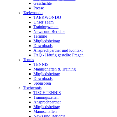
Geschichte
Presse
Taekwondo
TAEKWONDO
Unser Team
Trainingszeiten
News und Berichte
Termine
Mitgliedsbeitrag
Downloads
Ansprechpartner und Kontakt
FAQ - Häufig gestellte Fragen
Tennis
TENNIS
Mannschaften & Training
Mitgliedsbeitrag
Downloads
Sponsoren
Tischtennis
TISCHTENNIS
Trainingszeiten
Ansprechpartner
Mitgliedsbeitrag
Mannschaften
News und Berichte