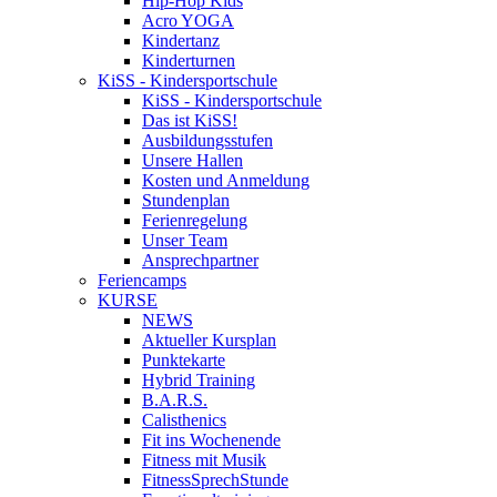
Hip-Hop Kids
Acro YOGA
Kindertanz
Kinderturnen
KiSS - Kindersportschule
KiSS - Kindersportschule
Das ist KiSS!
Ausbildungsstufen
Unsere Hallen
Kosten und Anmeldung
Stundenplan
Ferienregelung
Unser Team
Ansprechpartner
Feriencamps
KURSE
NEWS
Aktueller Kursplan
Punktekarte
Hybrid Training
B.A.R.S.
Calisthenics
Fit ins Wochenende
Fitness mit Musik
FitnessSprechStunde