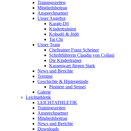
Trainingszeiten
Mitgliedsbeitrag
Ansprechpartner
Unser Angebot
Karate-Dō
Kindertraining
Kobudō & Jōdō
Tai Chi
Unser Team
Cheftrainer Franz Scheiner
Schriftführerin Claudia von Collani
Die Kindertrainer
Kassenwart Jürgen Stark
News und Berichte
Termine
Geschichte & Hintergründe
Pioniere und Sensei
Galerie
Leichtathletik
LEICHTATHLETIK
Trainingszeiten
Ansprechpartner
Mitgliedsbeitrag
News und Berichte
Downloads