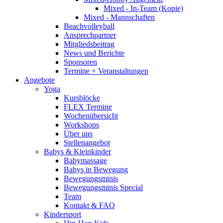
Mixed - In-Team (Kopie)
Mixed - Mannschaften
Beachvolleyball
Ansprechpartner
Mitgliedsbeitrag
News und Berichte
Sponsoren
Termine + Veranstaltungen
Angebote
Yoga
Kursblöcke
FLEX Termine
Wochenübersicht
Workshops
Über uns
Stellenangebot
Babys & Kleinkinder
Babymassage
Babys in Bewegung
Bewegungsminis
Bewegungsminis Special
Team
Kontakt & FAQ
Kindersport