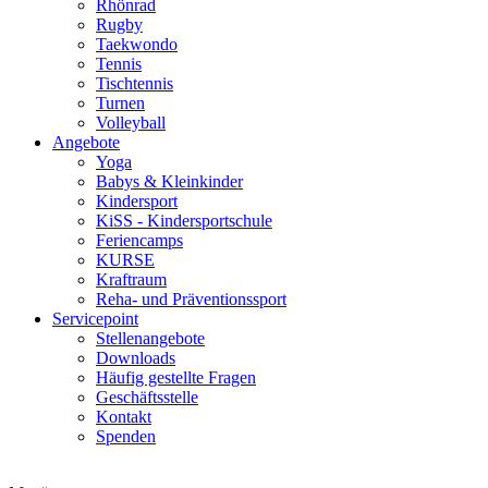
Rhönrad
Rugby
Taekwondo
Tennis
Tischtennis
Turnen
Volleyball
Angebote
Yoga
Babys & Kleinkinder
Kindersport
KiSS - Kindersportschule
Feriencamps
KURSE
Kraftraum
Reha- und Präventionssport
Servicepoint
Stellenangebote
Downloads
Häufig gestellte Fragen
Geschäftsstelle
Kontakt
Spenden