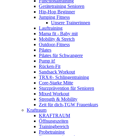
Functionaltraining
Gerätetraining Senioren
Hip-Hop Beginner
Jumping Fitness
Unsere Trainerinnen
Lauftraining
Mama fit - Baby mit
Mobility & Stretch
Outdoor-Fitness
Pilates
Pilates für Schwangere
Pump it!
Rücken-Fit
Sandsack Workout
TRX®- Schlingentraining
Core-Starke Mitte
Sturzprävention für Senioren
Mixed Workout
Strength & Mobility
Zeit für dich-TGW Frauenkurs
Kraftraum
KRAFTRAUM
Öffnungszeiten
Trainingbereich
Probetraining