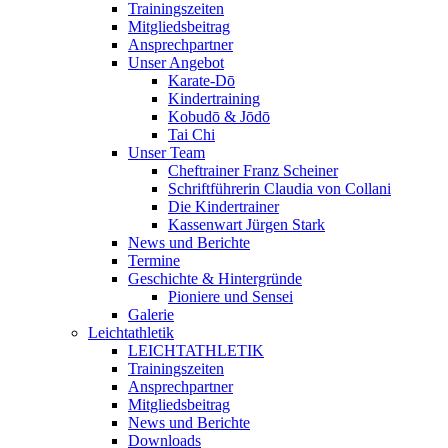
Trainingszeiten
Mitgliedsbeitrag
Ansprechpartner
Unser Angebot
Karate-Dō
Kindertraining
Kobudō & Jōdō
Tai Chi
Unser Team
Cheftrainer Franz Scheiner
Schriftführerin Claudia von Collani
Die Kindertrainer
Kassenwart Jürgen Stark
News und Berichte
Termine
Geschichte & Hintergründe
Pioniere und Sensei
Galerie
Leichtathletik
LEICHTATHLETIK
Trainingszeiten
Ansprechpartner
Mitgliedsbeitrag
News und Berichte
Downloads