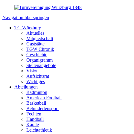
Navigation überspringen
TG Würzburg
Aktuelles
Mitgliedschaft
Gaststätte
TGW-Chronik
Geschichte
Organigramm
Stellenangebote
Vision
Aufsichtsrat
Wichtiges
Abteilungen
Badminton
American Football
Basketball
Behindertensport
Fechten
Handball
Karate
Leichtathletik