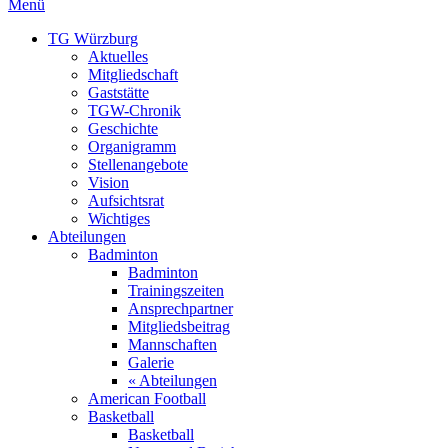
Menü
TG Würzburg
Aktuelles
Mitgliedschaft
Gaststätte
TGW-Chronik
Geschichte
Organigramm
Stellenangebote
Vision
Aufsichtsrat
Wichtiges
Abteilungen
Badminton
Badminton
Trainingszeiten
Ansprechpartner
Mitgliedsbeitrag
Mannschaften
Galerie
« Abteilungen
American Football
Basketball
Basketball