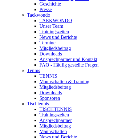
Geschichte
Presse
Taekwondo
TAEKWONDO
Unser Team
Trainingszeiten
News und Berichte
Termine
Mitgliedsbeitrag
Downloads
Ansprechpartner und Kontakt
FAQ - Häufig gestellte Fragen
Tennis
TENNIS
Mannschaften & Training
Mitgliedsbeitrag
Downloads
Sponsoren
Tischtennis
TISCHTENNIS
Trainingszeiten
Ansprechpartner
Mitgliedsbeitrag
Mannschaften
News und Berichte