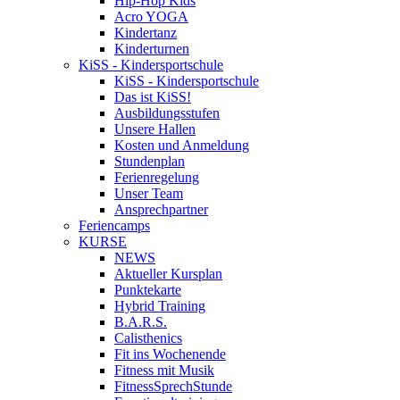
Hip-Hop Kids
Acro YOGA
Kindertanz
Kinderturnen
KiSS - Kindersportschule
KiSS - Kindersportschule
Das ist KiSS!
Ausbildungsstufen
Unsere Hallen
Kosten und Anmeldung
Stundenplan
Ferienregelung
Unser Team
Ansprechpartner
Feriencamps
KURSE
NEWS
Aktueller Kursplan
Punktekarte
Hybrid Training
B.A.R.S.
Calisthenics
Fit ins Wochenende
Fitness mit Musik
FitnessSprechStunde