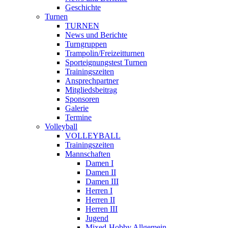
Geschichte
Turnen
TURNEN
News und Berichte
Turngruppen
Trampolin/Freizeitturnen
Sporteignungstest Turnen
Trainingszeiten
Ansprechpartner
Mitgliedsbeitrag
Sponsoren
Galerie
Termine
Volleyball
VOLLEYBALL
Trainingszeiten
Mannschaften
Damen I
Damen II
Damen III
Herren I
Herren II
Herren III
Jugend
Mixed-Hobby Allgemein