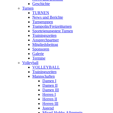
Geschichte
Turnen
TURNEN
News und Berichte
Turngruppen
Trampolin/Freizeitturnen
Sporteignungstest Turnen
Trainingszeiten
Ansprechpartner
Mitgliedsbeitrag
Sponsoren
Galerie
Termine
Volleyball
VOLLEYBALL
Trainingszeiten
Mannschaften
Damen I
Damen II
Damen III
Herren I
Herren II
Herren III
Jugend
Mixed-Hobby Allgemein