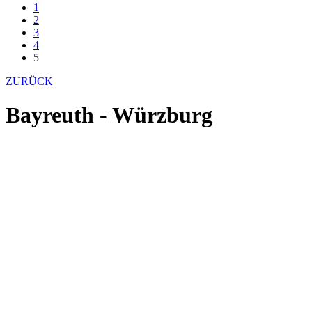
1
2
3
4
5
ZURÜCK
Bayreuth - Würzburg