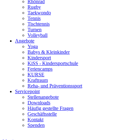
Rhönrad
Rugby
Taekwondo
Tennis
Tischtennis
Turnen
Volleyball
Angebote
Yoga
Babys & Kleinkinder
Kindersport
KiSS - Kindersportschule
Feriencamps
KURSE
Kraftraum
Reha- und Präventionssport
Servicepoint
Stellenangebote
Downloads
Häufig gestellte Fragen
Geschäftsstelle
Kontakt
Spenden