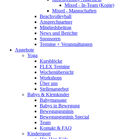
Mixed - In-Team (Kopie)
Mixed - Mannschaften
Beachvolleyball
Ansprechpartner
Mitgliedsbeitrag
News und Berichte
Sponsoren
Termine + Veranstaltungen
Angebote
Yoga
Kursblöcke
FLEX Termine
Wochenübersicht
Workshops
Über uns
Stellenangebot
Babys & Kleinkinder
Babymassage
Babys in Bewegung
Bewegungsminis
Bewegungsminis Special
Team
Kontakt & FAQ
Kindersport