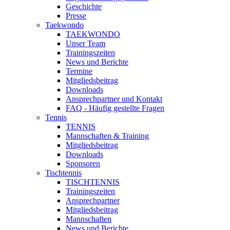
Geschichte
Presse
Taekwondo
TAEKWONDO
Unser Team
Trainingszeiten
News und Berichte
Termine
Mitgliedsbeitrag
Downloads
Ansprechpartner und Kontakt
FAQ - Häufig gestellte Fragen
Tennis
TENNIS
Mannschaften & Training
Mitgliedsbeitrag
Downloads
Sponsoren
Tischtennis
TISCHTENNIS
Trainingszeiten
Ansprechpartner
Mitgliedsbeitrag
Mannschaften
News und Berichte