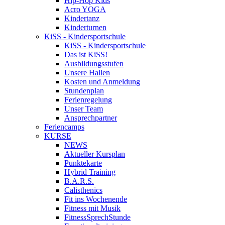
Hip-Hop Kids
Acro YOGA
Kindertanz
Kinderturnen
KiSS - Kindersportschule
KiSS - Kindersportschule
Das ist KiSS!
Ausbildungsstufen
Unsere Hallen
Kosten und Anmeldung
Stundenplan
Ferienregelung
Unser Team
Ansprechpartner
Feriencamps
KURSE
NEWS
Aktueller Kursplan
Punktekarte
Hybrid Training
B.A.R.S.
Calisthenics
Fit ins Wochenende
Fitness mit Musik
FitnessSprechStunde