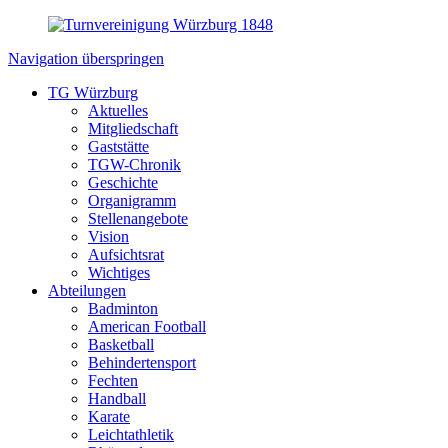
Navigation überspringen
TG Würzburg
Aktuelles
Mitgliedschaft
Gaststätte
TGW-Chronik
Geschichte
Organigramm
Stellenangebote
Vision
Aufsichtsrat
Wichtiges
Abteilungen
Badminton
American Football
Basketball
Behindertensport
Fechten
Handball
Karate
Leichtathletik