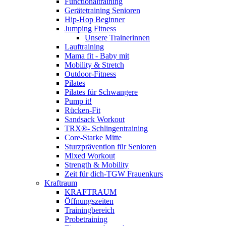
Functionaltraining
Gerätetraining Senioren
Hip-Hop Beginner
Jumping Fitness
Unsere Trainerinnen
Lauftraining
Mama fit - Baby mit
Mobility & Stretch
Outdoor-Fitness
Pilates
Pilates für Schwangere
Pump it!
Rücken-Fit
Sandsack Workout
TRX®- Schlingentraining
Core-Starke Mitte
Sturzprävention für Senioren
Mixed Workout
Strength & Mobility
Zeit für dich-TGW Frauenkurs
Kraftraum
KRAFTRAUM
Öffnungszeiten
Trainingbereich
Probetraining