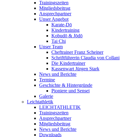
Trainingszeiten
Mitgliedsbeitrag
Ansprechpartner
Unser Angebot
Karate-Dō
Kindertraining
Kobudō & Jōdō
Tai Chi
Unser Team
Cheftrainer Franz Scheiner
Schriftführerin Claudia von Collani
Die Kindertrainer
Kassenwart Jürgen Stark
News und Berichte
Termine
Geschichte & Hintergründe
Pioniere und Sensei
Galerie
Leichtathletik
LEICHTATHLETIK
Trainingszeiten
Ansprechpartner
Mitgliedsbeitrag
News und Berichte
Downloads