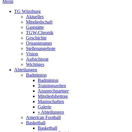
Menü
TG Würzburg
Aktuelles
Mitgliedschaft
Gaststätte
TGW-Chronik
Geschichte
Organigramm
Stellenangebote
Vision
Aufsichtsrat
Wichtiges
Abteilungen
Badminton
Badminton
Trainingszeiten
Ansprechpartner
Mitgliedsbeitrag
Mannschaften
Galerie
« Abteilungen
American Football
Basketball
Basketball