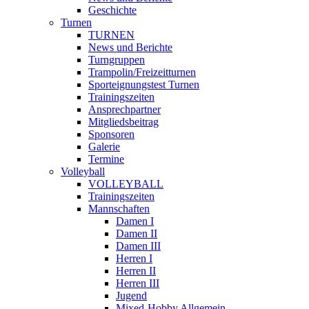
Geschichte
Turnen
TURNEN
News und Berichte
Turngruppen
Trampolin/Freizeitturnen
Sporteignungstest Turnen
Trainingszeiten
Ansprechpartner
Mitgliedsbeitrag
Sponsoren
Galerie
Termine
Volleyball
VOLLEYBALL
Trainingszeiten
Mannschaften
Damen I
Damen II
Damen III
Herren I
Herren II
Herren III
Jugend
Mixed-Hobby Allgemein