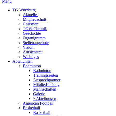
Menü
TG Würzburg
Aktuelles
Mitgliedschaft
Gaststätte
TGW-Chronik
Geschichte
Organigramm
Stellenangebote
Vision
Aufsichtsrat
Wichtiges
Abteilungen
Badminton
Badminton
Trainingszeiten
Ansprechpartner
Mitgliedsbeitrag
Mannschaften
Galerie
« Abteilungen
American Football
Basketball
Basketball