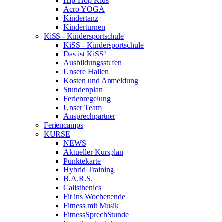
Hip-Hop Kids
Acro YOGA
Kindertanz
Kinderturnen
KiSS - Kindersportschule
KiSS - Kindersportschule
Das ist KiSS!
Ausbildungsstufen
Unsere Hallen
Kosten und Anmeldung
Stundenplan
Ferienregelung
Unser Team
Ansprechpartner
Feriencamps
KURSE
NEWS
Aktueller Kursplan
Punktekarte
Hybrid Training
B.A.R.S.
Calisthenics
Fit ins Wochenende
Fitness mit Musik
FitnessSprechStunde