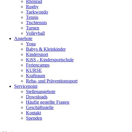
Rhönrad
Rugby
Taekwondo
Tennis
Tischtennis
Turnen
Volleyball
Angebote
Yoga
Babys & Kleinkinder
Kindersport
KiSS - Kindersportschule
Feriencamps
KURSE
Kraftraum
Reha- und Präventionssport
Servicepoint
Stellenangebote
Downloads
Häufig gestellte Fragen
Geschäftsstelle
Kontakt
Spenden