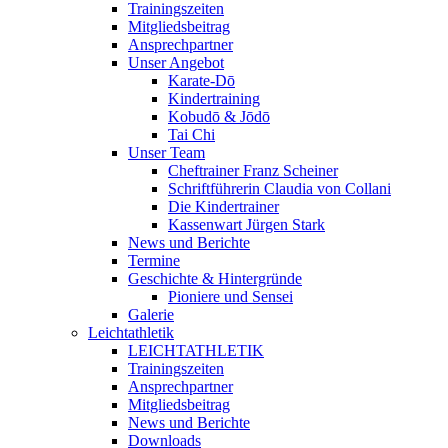
Trainingszeiten
Mitgliedsbeitrag
Ansprechpartner
Unser Angebot
Karate-Dō
Kindertraining
Kobudō & Jōdō
Tai Chi
Unser Team
Cheftrainer Franz Scheiner
Schriftführerin Claudia von Collani
Die Kindertrainer
Kassenwart Jürgen Stark
News und Berichte
Termine
Geschichte & Hintergründe
Pioniere und Sensei
Galerie
Leichtathletik
LEICHTATHLETIK
Trainingszeiten
Ansprechpartner
Mitgliedsbeitrag
News und Berichte
Downloads