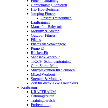
Functionaltraining
Gerätetraining Senioren
Hip-Hop Beginner
Jumping Fitness
Unsere Trainerinnen
Lauftraining
Mama fit - Baby mit
Mobility & Stretch
Outdoor-Fitness
Pilates
Pilates für Schwangere
Pump it!
Rücken-Fit
Sandsack Workout
TRX®- Schlingentraining
Core-Starke Mitte
Sturzprävention für Senioren
Mixed Workout
Strength & Mobility
Zeit für dich-TGW Frauenkurs
Kraftraum
KRAFTRAUM
Öffnungszeiten
Trainingbereich
Probetraining