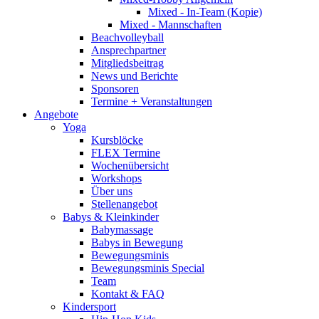
Mixed - In-Team (Kopie)
Mixed - Mannschaften
Beachvolleyball
Ansprechpartner
Mitgliedsbeitrag
News und Berichte
Sponsoren
Termine + Veranstaltungen
Angebote
Yoga
Kursblöcke
FLEX Termine
Wochenübersicht
Workshops
Über uns
Stellenangebot
Babys & Kleinkinder
Babymassage
Babys in Bewegung
Bewegungsminis
Bewegungsminis Special
Team
Kontakt & FAQ
Kindersport