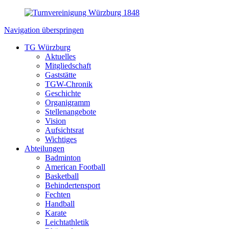
Navigation überspringen
TG Würzburg
Aktuelles
Mitgliedschaft
Gaststätte
TGW-Chronik
Geschichte
Organigramm
Stellenangebote
Vision
Aufsichtsrat
Wichtiges
Abteilungen
Badminton
American Football
Basketball
Behindertensport
Fechten
Handball
Karate
Leichtathletik