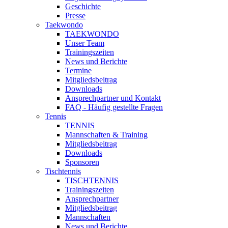
Geschichte
Presse
Taekwondo
TAEKWONDO
Unser Team
Trainingszeiten
News und Berichte
Termine
Mitgliedsbeitrag
Downloads
Ansprechpartner und Kontakt
FAQ - Häufig gestellte Fragen
Tennis
TENNIS
Mannschaften & Training
Mitgliedsbeitrag
Downloads
Sponsoren
Tischtennis
TISCHTENNIS
Trainingszeiten
Ansprechpartner
Mitgliedsbeitrag
Mannschaften
News und Berichte