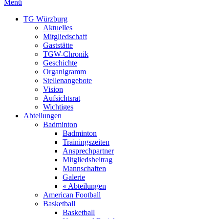
Menü
TG Würzburg
Aktuelles
Mitgliedschaft
Gaststätte
TGW-Chronik
Geschichte
Organigramm
Stellenangebote
Vision
Aufsichtsrat
Wichtiges
Abteilungen
Badminton
Badminton
Trainingszeiten
Ansprechpartner
Mitgliedsbeitrag
Mannschaften
Galerie
« Abteilungen
American Football
Basketball
Basketball