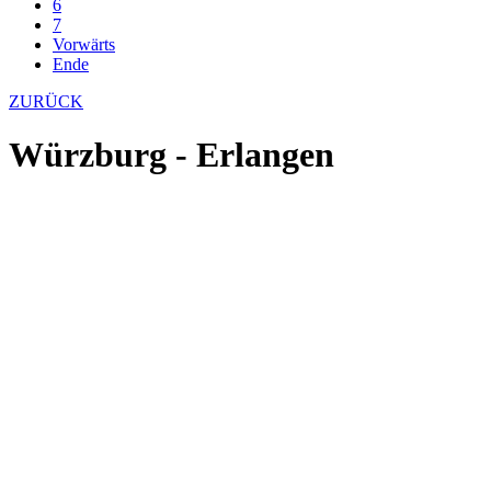
6
7
Vorwärts
Ende
ZURÜCK
Würzburg - Erlangen