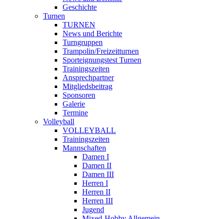
Geschichte
Turnen
TURNEN
News und Berichte
Turngruppen
Trampolin/Freizeitturnen
Sporteignungstest Turnen
Trainingszeiten
Ansprechpartner
Mitgliedsbeitrag
Sponsoren
Galerie
Termine
Volleyball
VOLLEYBALL
Trainingszeiten
Mannschaften
Damen I
Damen II
Damen III
Herren I
Herren II
Herren III
Jugend
Mixed-Hobby Allgemein