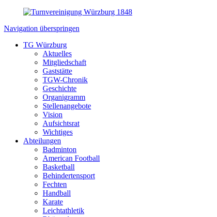
Navigation überspringen
TG Würzburg
Aktuelles
Mitgliedschaft
Gaststätte
TGW-Chronik
Geschichte
Organigramm
Stellenangebote
Vision
Aufsichtsrat
Wichtiges
Abteilungen
Badminton
American Football
Basketball
Behindertensport
Fechten
Handball
Karate
Leichtathletik