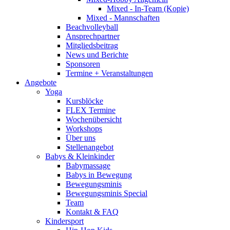
Mixed - In-Team (Kopie)
Mixed - Mannschaften
Beachvolleyball
Ansprechpartner
Mitgliedsbeitrag
News und Berichte
Sponsoren
Termine + Veranstaltungen
Angebote
Yoga
Kursblöcke
FLEX Termine
Wochenübersicht
Workshops
Über uns
Stellenangebot
Babys & Kleinkinder
Babymassage
Babys in Bewegung
Bewegungsminis
Bewegungsminis Special
Team
Kontakt & FAQ
Kindersport