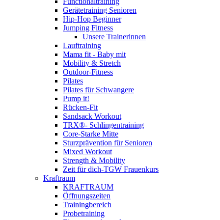
Functionaltraining
Gerätetraining Senioren
Hip-Hop Beginner
Jumping Fitness
Unsere Trainerinnen
Lauftraining
Mama fit - Baby mit
Mobility & Stretch
Outdoor-Fitness
Pilates
Pilates für Schwangere
Pump it!
Rücken-Fit
Sandsack Workout
TRX®- Schlingentraining
Core-Starke Mitte
Sturzprävention für Senioren
Mixed Workout
Strength & Mobility
Zeit für dich-TGW Frauenkurs
Kraftraum
KRAFTRAUM
Öffnungszeiten
Trainingbereich
Probetraining