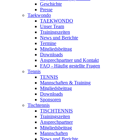
Geschichte
Presse
Taekwondo
TAEKWONDO
Unser Team
Trainingszeiten
News und Berichte
Termine
Mitgliedsbeitrag
Downloads
Ansprechpartner und Kontakt
FAQ - Häufig gestellte Fragen
Tennis
TENNIS
Mannschaften & Training
Mitgliedsbeitrag
Downloads
Sponsoren
Tischtennis
TISCHTENNIS
Trainingszeiten
Ansprechpartner
Mitgliedsbeitrag
Mannschaften
News und Berichte