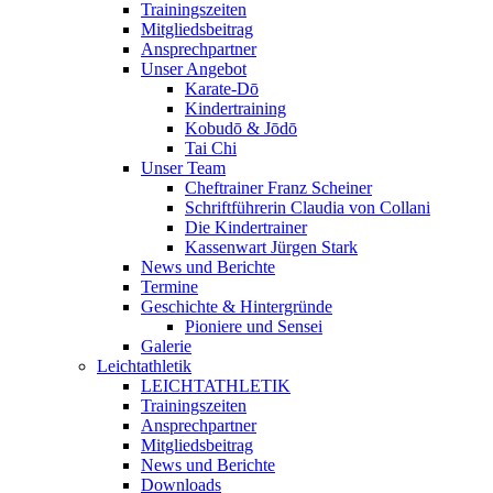
Trainingszeiten
Mitgliedsbeitrag
Ansprechpartner
Unser Angebot
Karate-Dō
Kindertraining
Kobudō & Jōdō
Tai Chi
Unser Team
Cheftrainer Franz Scheiner
Schriftführerin Claudia von Collani
Die Kindertrainer
Kassenwart Jürgen Stark
News und Berichte
Termine
Geschichte & Hintergründe
Pioniere und Sensei
Galerie
Leichtathletik
LEICHTATHLETIK
Trainingszeiten
Ansprechpartner
Mitgliedsbeitrag
News und Berichte
Downloads