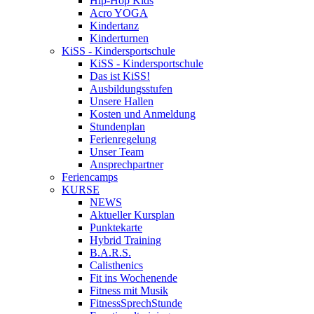
Hip-Hop Kids
Acro YOGA
Kindertanz
Kinderturnen
KiSS - Kindersportschule
KiSS - Kindersportschule
Das ist KiSS!
Ausbildungsstufen
Unsere Hallen
Kosten und Anmeldung
Stundenplan
Ferienregelung
Unser Team
Ansprechpartner
Feriencamps
KURSE
NEWS
Aktueller Kursplan
Punktekarte
Hybrid Training
B.A.R.S.
Calisthenics
Fit ins Wochenende
Fitness mit Musik
FitnessSprechStunde