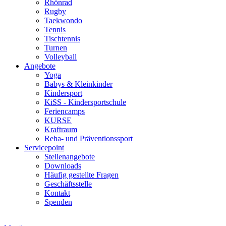
Rhönrad
Rugby
Taekwondo
Tennis
Tischtennis
Turnen
Volleyball
Angebote
Yoga
Babys & Kleinkinder
Kindersport
KiSS - Kindersportschule
Feriencamps
KURSE
Kraftraum
Reha- und Präventionssport
Servicepoint
Stellenangebote
Downloads
Häufig gestellte Fragen
Geschäftsstelle
Kontakt
Spenden