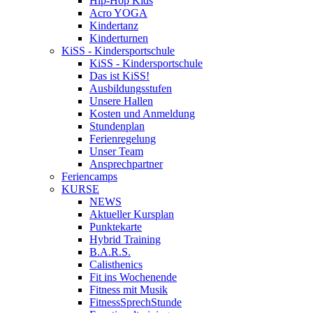
Hip-Hop Kids
Acro YOGA
Kindertanz
Kinderturnen
KiSS - Kindersportschule
KiSS - Kindersportschule
Das ist KiSS!
Ausbildungsstufen
Unsere Hallen
Kosten und Anmeldung
Stundenplan
Ferienregelung
Unser Team
Ansprechpartner
Feriencamps
KURSE
NEWS
Aktueller Kursplan
Punktekarte
Hybrid Training
B.A.R.S.
Calisthenics
Fit ins Wochenende
Fitness mit Musik
FitnessSprechStunde