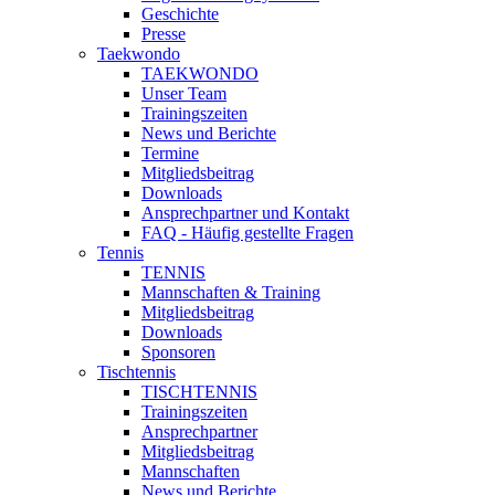
Geschichte
Presse
Taekwondo
TAEKWONDO
Unser Team
Trainingszeiten
News und Berichte
Termine
Mitgliedsbeitrag
Downloads
Ansprechpartner und Kontakt
FAQ - Häufig gestellte Fragen
Tennis
TENNIS
Mannschaften & Training
Mitgliedsbeitrag
Downloads
Sponsoren
Tischtennis
TISCHTENNIS
Trainingszeiten
Ansprechpartner
Mitgliedsbeitrag
Mannschaften
News und Berichte