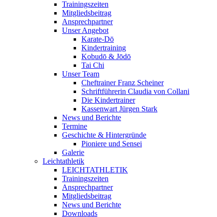
Trainingszeiten
Mitgliedsbeitrag
Ansprechpartner
Unser Angebot
Karate-Dō
Kindertraining
Kobudō & Jōdō
Tai Chi
Unser Team
Cheftrainer Franz Scheiner
Schriftführerin Claudia von Collani
Die Kindertrainer
Kassenwart Jürgen Stark
News und Berichte
Termine
Geschichte & Hintergründe
Pioniere und Sensei
Galerie
Leichtathletik
LEICHTATHLETIK
Trainingszeiten
Ansprechpartner
Mitgliedsbeitrag
News und Berichte
Downloads