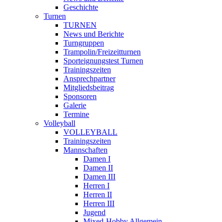
Geschichte
Turnen
TURNEN
News und Berichte
Turngruppen
Trampolin/Freizeitturnen
Sporteignungstest Turnen
Trainingszeiten
Ansprechpartner
Mitgliedsbeitrag
Sponsoren
Galerie
Termine
Volleyball
VOLLEYBALL
Trainingszeiten
Mannschaften
Damen I
Damen II
Damen III
Herren I
Herren II
Herren III
Jugend
Mixed-Hobby Allgemein