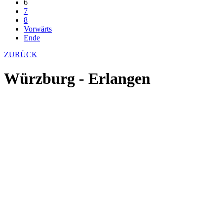
6
7
8
Vorwärts
Ende
ZURÜCK
Würzburg - Erlangen