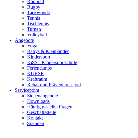
Rhönrad
Rugby
Taekwondo
Tennis
Tischtennis
Turnen
Volleyball
Angebote
Yoga
Babys & Kleinkinder
Kindersport
KiSS - Kindersportschule
Feriencamps
KURSE
Kraftraum
Reha- und Präventionssport
Servicepoint
Stellenangebote
Downloads
Häufig gestellte Fragen
Geschäftsstelle
Kontakt
Spenden