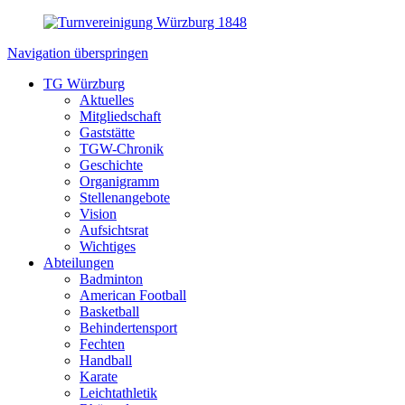
Navigation überspringen
TG Würzburg
Aktuelles
Mitgliedschaft
Gaststätte
TGW-Chronik
Geschichte
Organigramm
Stellenangebote
Vision
Aufsichtsrat
Wichtiges
Abteilungen
Badminton
American Football
Basketball
Behindertensport
Fechten
Handball
Karate
Leichtathletik