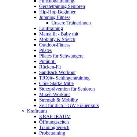
Functionaltraining
Gerätetraining Senioren
Hip-Hop Beginner
Jumping Fitness
Unsere Trainerinnen
Lauftraining
Mama fit - Baby mit
Mobility & Stretch
Outdoor-Fitness
Pilates
Pilates für Schwangere
Pump it!
Rücken-Fit
Sandsack Workout
TRX®- Schlingentraining
Core-Starke Mitte
Sturzprävention für Senioren
Mixed Workout
Strength & Mobility
Zeit für dich-TGW Frauenkurs
Kraftraum
KRAFTRAUM
Öffnungszeiten
Trainingbereich
Probetraining