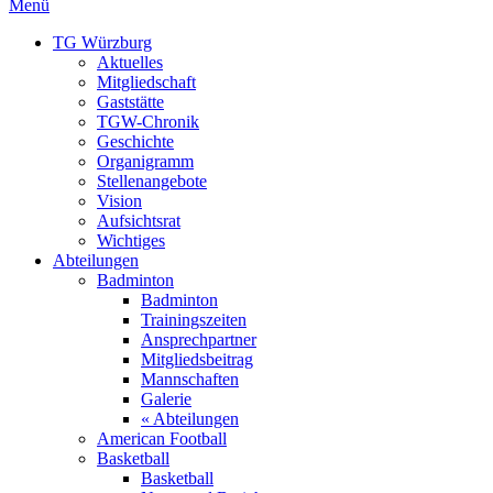
Menü
TG Würzburg
Aktuelles
Mitgliedschaft
Gaststätte
TGW-Chronik
Geschichte
Organigramm
Stellenangebote
Vision
Aufsichtsrat
Wichtiges
Abteilungen
Badminton
Badminton
Trainingszeiten
Ansprechpartner
Mitgliedsbeitrag
Mannschaften
Galerie
« Abteilungen
American Football
Basketball
Basketball