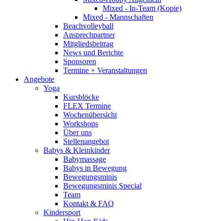
Mixed - In-Team (Kopie)
Mixed - Mannschaften
Beachvolleyball
Ansprechpartner
Mitgliedsbeitrag
News und Berichte
Sponsoren
Termine + Veranstaltungen
Angebote
Yoga
Kursblöcke
FLEX Termine
Wochenübersicht
Workshops
Über uns
Stellenangebot
Babys & Kleinkinder
Babymassage
Babys in Bewegung
Bewegungsminis
Bewegungsminis Special
Team
Kontakt & FAQ
Kindersport