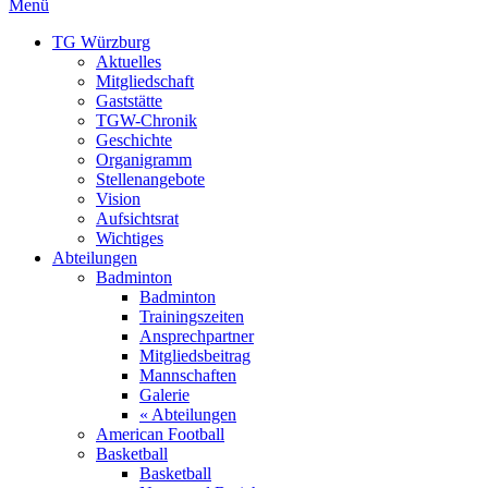
Menü
TG Würzburg
Aktuelles
Mitgliedschaft
Gaststätte
TGW-Chronik
Geschichte
Organigramm
Stellenangebote
Vision
Aufsichtsrat
Wichtiges
Abteilungen
Badminton
Badminton
Trainingszeiten
Ansprechpartner
Mitgliedsbeitrag
Mannschaften
Galerie
« Abteilungen
American Football
Basketball
Basketball