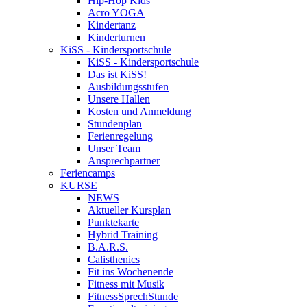
Hip-Hop Kids
Acro YOGA
Kindertanz
Kinderturnen
KiSS - Kindersportschule
KiSS - Kindersportschule
Das ist KiSS!
Ausbildungsstufen
Unsere Hallen
Kosten und Anmeldung
Stundenplan
Ferienregelung
Unser Team
Ansprechpartner
Feriencamps
KURSE
NEWS
Aktueller Kursplan
Punktekarte
Hybrid Training
B.A.R.S.
Calisthenics
Fit ins Wochenende
Fitness mit Musik
FitnessSprechStunde