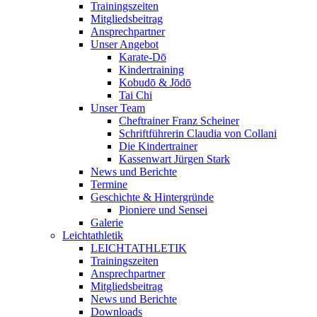
Trainingszeiten
Mitgliedsbeitrag
Ansprechpartner
Unser Angebot
Karate-Dō
Kindertraining
Kobudō & Jōdō
Tai Chi
Unser Team
Cheftrainer Franz Scheiner
Schriftführerin Claudia von Collani
Die Kindertrainer
Kassenwart Jürgen Stark
News und Berichte
Termine
Geschichte & Hintergründe
Pioniere und Sensei
Galerie
Leichtathletik
LEICHTATHLETIK
Trainingszeiten
Ansprechpartner
Mitgliedsbeitrag
News und Berichte
Downloads