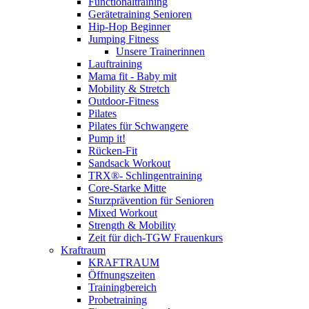
Functionaltraining
Gerätetraining Senioren
Hip-Hop Beginner
Jumping Fitness
Unsere Trainerinnen
Lauftraining
Mama fit - Baby mit
Mobility & Stretch
Outdoor-Fitness
Pilates
Pilates für Schwangere
Pump it!
Rücken-Fit
Sandsack Workout
TRX®- Schlingentraining
Core-Starke Mitte
Sturzprävention für Senioren
Mixed Workout
Strength & Mobility
Zeit für dich-TGW Frauenkurs
Kraftraum
KRAFTRAUM
Öffnungszeiten
Trainingbereich
Probetraining