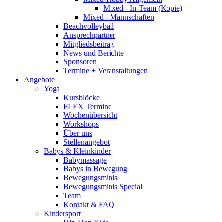
Mixed - In-Team (Kopie)
Mixed - Mannschaften
Beachvolleyball
Ansprechpartner
Mitgliedsbeitrag
News und Berichte
Sponsoren
Termine + Veranstaltungen
Angebote
Yoga
Kursblöcke
FLEX Termine
Wochenübersicht
Workshops
Über uns
Stellenangebot
Babys & Kleinkinder
Babymassage
Babys in Bewegung
Bewegungsminis
Bewegungsminis Special
Team
Kontakt & FAQ
Kindersport