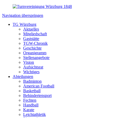
Navigation überspringen
TG Würzburg
Aktuelles
Mitgliedschaft
Gaststätte
TGW-Chronik
Geschichte
Organigramm
Stellenangebote
Vision
Aufsichtsrat
Wichtiges
Abteilungen
Badminton
American Football
Basketball
Behindertensport
Fechten
Handball
Karate
Leichtathletik