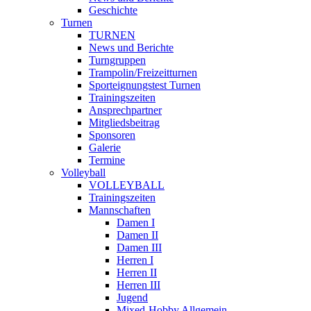
Geschichte
Turnen
TURNEN
News und Berichte
Turngruppen
Trampolin/Freizeitturnen
Sporteignungstest Turnen
Trainingszeiten
Ansprechpartner
Mitgliedsbeitrag
Sponsoren
Galerie
Termine
Volleyball
VOLLEYBALL
Trainingszeiten
Mannschaften
Damen I
Damen II
Damen III
Herren I
Herren II
Herren III
Jugend
Mixed-Hobby Allgemein