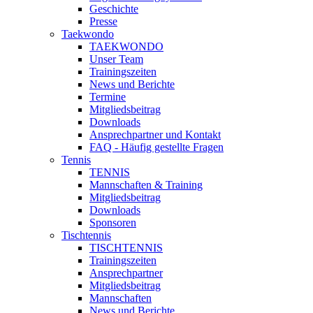
Geschichte
Presse
Taekwondo
TAEKWONDO
Unser Team
Trainingszeiten
News und Berichte
Termine
Mitgliedsbeitrag
Downloads
Ansprechpartner und Kontakt
FAQ - Häufig gestellte Fragen
Tennis
TENNIS
Mannschaften & Training
Mitgliedsbeitrag
Downloads
Sponsoren
Tischtennis
TISCHTENNIS
Trainingszeiten
Ansprechpartner
Mitgliedsbeitrag
Mannschaften
News und Berichte