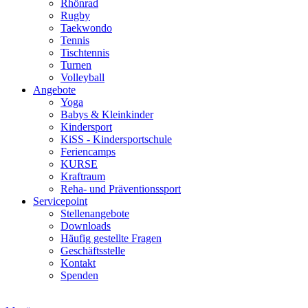
Rhönrad
Rugby
Taekwondo
Tennis
Tischtennis
Turnen
Volleyball
Angebote
Yoga
Babys & Kleinkinder
Kindersport
KiSS - Kindersportschule
Feriencamps
KURSE
Kraftraum
Reha- und Präventionssport
Servicepoint
Stellenangebote
Downloads
Häufig gestellte Fragen
Geschäftsstelle
Kontakt
Spenden