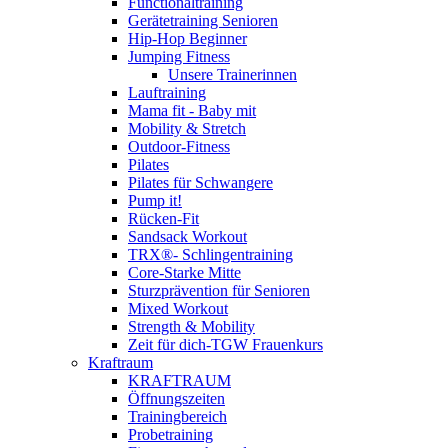
Functionaltraining
Gerätetraining Senioren
Hip-Hop Beginner
Jumping Fitness
Unsere Trainerinnen
Lauftraining
Mama fit - Baby mit
Mobility & Stretch
Outdoor-Fitness
Pilates
Pilates für Schwangere
Pump it!
Rücken-Fit
Sandsack Workout
TRX®- Schlingentraining
Core-Starke Mitte
Sturzprävention für Senioren
Mixed Workout
Strength & Mobility
Zeit für dich-TGW Frauenkurs
Kraftraum
KRAFTRAUM
Öffnungszeiten
Trainingbereich
Probetraining