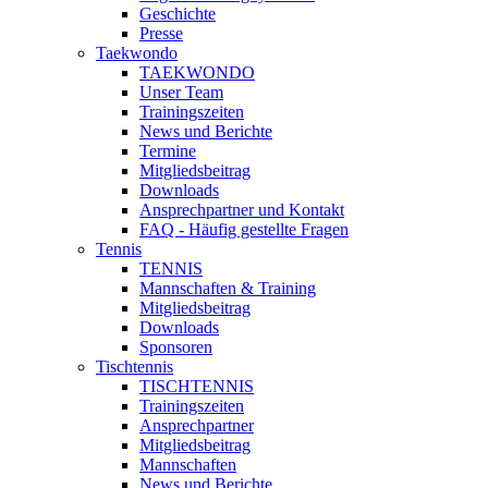
Geschichte
Presse
Taekwondo
TAEKWONDO
Unser Team
Trainingszeiten
News und Berichte
Termine
Mitgliedsbeitrag
Downloads
Ansprechpartner und Kontakt
FAQ - Häufig gestellte Fragen
Tennis
TENNIS
Mannschaften & Training
Mitgliedsbeitrag
Downloads
Sponsoren
Tischtennis
TISCHTENNIS
Trainingszeiten
Ansprechpartner
Mitgliedsbeitrag
Mannschaften
News und Berichte