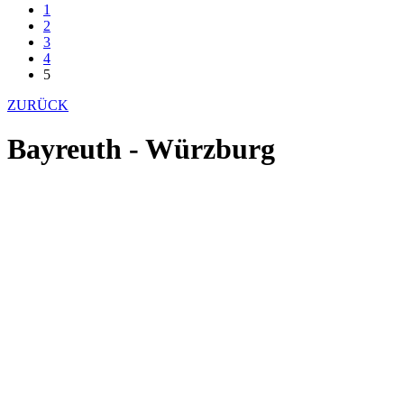
1
2
3
4
5
ZURÜCK
Bayreuth - Würzburg