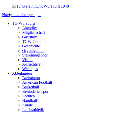
Navigation überspringen
TG Würzburg
Aktuelles
Mitgliedschaft
Gaststätte
TGW-Chronik
Geschichte
Organigramm
Stellenangebote
Vision
Aufsichtsrat
Wichtiges
Abteilungen
Badminton
American Football
Basketball
Behindertensport
Fechten
Handball
Karate
Leichtathletik