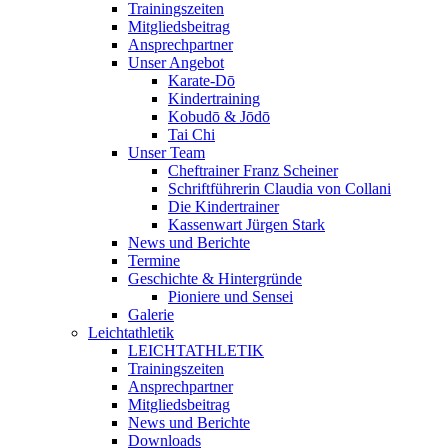
Trainingszeiten
Mitgliedsbeitrag
Ansprechpartner
Unser Angebot
Karate-Dō
Kindertraining
Kobudō & Jōdō
Tai Chi
Unser Team
Cheftrainer Franz Scheiner
Schriftführerin Claudia von Collani
Die Kindertrainer
Kassenwart Jürgen Stark
News und Berichte
Termine
Geschichte & Hintergründe
Pioniere und Sensei
Galerie
Leichtathletik
LEICHTATHLETIK
Trainingszeiten
Ansprechpartner
Mitgliedsbeitrag
News und Berichte
Downloads