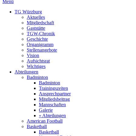
Menü
TG Würzburg
Aktuelles
Mitgliedschaft
Gaststätte
TGW-Chronik
Geschichte
Organigramm
Stellenangebote
Vision
Aufsichtsrat
Wichtiges
Abteilungen
Badminton
Badminton
Trainingszeiten
Ansprechpartner
Mitgliedsbeitrag
Mannschaften
Galerie
« Abteilungen
American Football
Basketball
Basketball