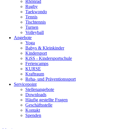
Rhönrad
Rugby
Taekwondo
Tennis
Tischtennis
Turnen
Volleyball
Angebote
Yoga
Babys & Kleinkinder
Kindersport
KiSS - Kindersportschule
Feriencamps
KURSE
Kraftraum
Reha- und Präventionssport
Servicepoint
Stellenangebote
Downloads
Häufig gestellte Fragen
Geschäftsstelle
Kontakt
Spenden