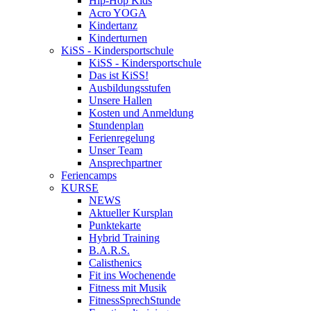
Hip-Hop Kids
Acro YOGA
Kindertanz
Kinderturnen
KiSS - Kindersportschule
KiSS - Kindersportschule
Das ist KiSS!
Ausbildungsstufen
Unsere Hallen
Kosten und Anmeldung
Stundenplan
Ferienregelung
Unser Team
Ansprechpartner
Feriencamps
KURSE
NEWS
Aktueller Kursplan
Punktekarte
Hybrid Training
B.A.R.S.
Calisthenics
Fit ins Wochenende
Fitness mit Musik
FitnessSprechStunde