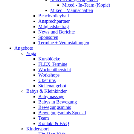
Mixed - In-Team (Kopie)
Mixed - Mannschaften
Beachvolleyball
Ansprechpartner
Mitgliedsbeitrag
News und Berichte
Sponsoren
Termine + Veranstaltungen
Angebote
Yoga
Kursblöcke
FLEX Termine
Wochenübersicht
Workshops
Über uns
Stellenangebot
Babys & Kleinkinder
Babymassage
Babys in Bewegung
Bewegungsminis
Bewegungsminis Special
Team
Kontakt & FAQ
Kindersport