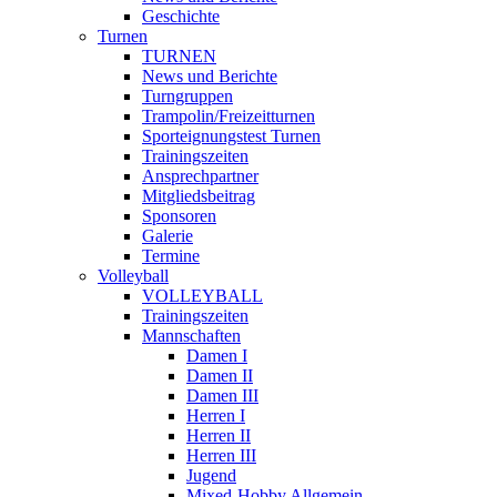
Geschichte
Turnen
TURNEN
News und Berichte
Turngruppen
Trampolin/Freizeitturnen
Sporteignungstest Turnen
Trainingszeiten
Ansprechpartner
Mitgliedsbeitrag
Sponsoren
Galerie
Termine
Volleyball
VOLLEYBALL
Trainingszeiten
Mannschaften
Damen I
Damen II
Damen III
Herren I
Herren II
Herren III
Jugend
Mixed-Hobby Allgemein