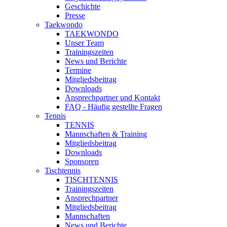
Geschichte
Presse
Taekwondo
TAEKWONDO
Unser Team
Trainingszeiten
News und Berichte
Termine
Mitgliedsbeitrag
Downloads
Ansprechpartner und Kontakt
FAQ - Häufig gestellte Fragen
Tennis
TENNIS
Mannschaften & Training
Mitgliedsbeitrag
Downloads
Sponsoren
Tischtennis
TISCHTENNIS
Trainingszeiten
Ansprechpartner
Mitgliedsbeitrag
Mannschaften
News und Berichte