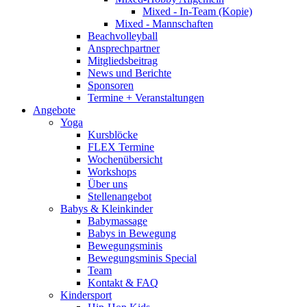
Mixed - In-Team (Kopie)
Mixed - Mannschaften
Beachvolleyball
Ansprechpartner
Mitgliedsbeitrag
News und Berichte
Sponsoren
Termine + Veranstaltungen
Angebote
Yoga
Kursblöcke
FLEX Termine
Wochenübersicht
Workshops
Über uns
Stellenangebot
Babys & Kleinkinder
Babymassage
Babys in Bewegung
Bewegungsminis
Bewegungsminis Special
Team
Kontakt & FAQ
Kindersport