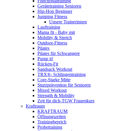
Functionaltraining
Gerätetraining Senioren
Hip-Hop Beginner
Jumping Fitness
Unsere Trainerinnen
Lauftraining
Mama fit - Baby mit
Mobility & Stretch
Outdoor-Fitness
Pilates
Pilates für Schwangere
Pump it!
Rücken-Fit
Sandsack Workout
TRX®- Schlingentraining
Core-Starke Mitte
Sturzprävention für Senioren
Mixed Workout
Strength & Mobility
Zeit für dich-TGW Frauenkurs
Kraftraum
KRAFTRAUM
Öffnungszeiten
Trainingbereich
Probetraining