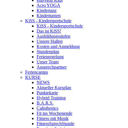
Hip-Hop Kids
Acro YOGA
Kindertanz
Kinderturnen
KiSS - Kindersportschule
KiSS - Kindersportschule
Das ist KiSS!
Ausbildungsstufen
Unsere Hallen
Kosten und Anmeldung
Stundenplan
Ferienregelung
Unser Team
Ansprechpartner
Feriencamps
KURSE
NEWS
Aktueller Kursplan
Punktekarte
Hybrid Training
B.A.R.S.
Calisthenics
Fit ins Wochenende
Fitness mit Musik
FitnessSprechStunde