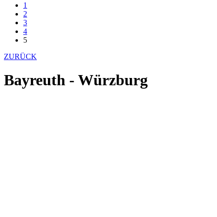
1
2
3
4
5
ZURÜCK
Bayreuth - Würzburg