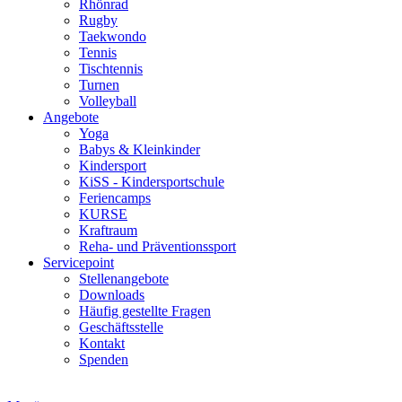
Rhönrad
Rugby
Taekwondo
Tennis
Tischtennis
Turnen
Volleyball
Angebote
Yoga
Babys & Kleinkinder
Kindersport
KiSS - Kindersportschule
Feriencamps
KURSE
Kraftraum
Reha- und Präventionssport
Servicepoint
Stellenangebote
Downloads
Häufig gestellte Fragen
Geschäftsstelle
Kontakt
Spenden