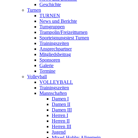
Geschichte
Turnen
TURNEN
News und Berichte
Turngruppen
Trampolin/Freizeitturnen
Sporteignungstest Turnen
Trainingszeiten
Ansprechpartner
Mitgliedsbeitrag
Sponsoren
Galerie
Termine
Volleyball
VOLLEYBALL
Trainingszeiten
Mannschaften
Damen I
Damen II
Damen III
Herren I
Herren II
Herren III
Jugend
Mixed-Hobby Allgemein