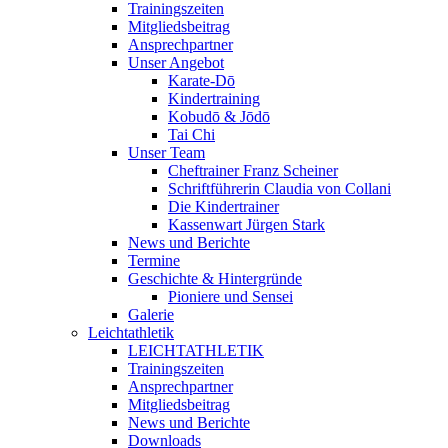
Trainingszeiten
Mitgliedsbeitrag
Ansprechpartner
Unser Angebot
Karate-Dō
Kindertraining
Kobudō & Jōdō
Tai Chi
Unser Team
Cheftrainer Franz Scheiner
Schriftführerin Claudia von Collani
Die Kindertrainer
Kassenwart Jürgen Stark
News und Berichte
Termine
Geschichte & Hintergründe
Pioniere und Sensei
Galerie
Leichtathletik
LEICHTATHLETIK
Trainingszeiten
Ansprechpartner
Mitgliedsbeitrag
News und Berichte
Downloads