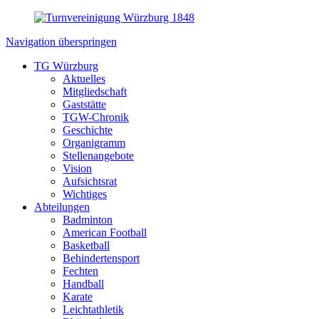
Navigation überspringen
TG Würzburg
Aktuelles
Mitgliedschaft
Gaststätte
TGW-Chronik
Geschichte
Organigramm
Stellenangebote
Vision
Aufsichtsrat
Wichtiges
Abteilungen
Badminton
American Football
Basketball
Behindertensport
Fechten
Handball
Karate
Leichtathletik