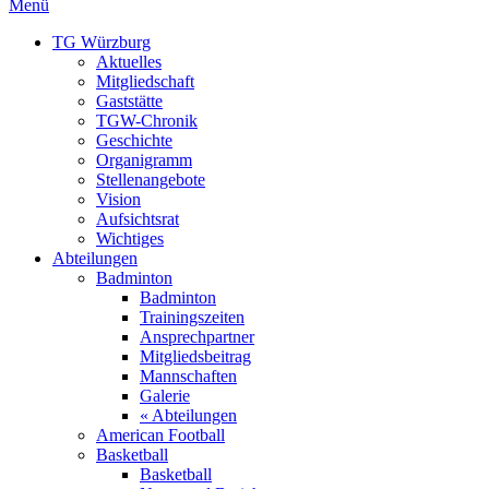
Menü
TG Würzburg
Aktuelles
Mitgliedschaft
Gaststätte
TGW-Chronik
Geschichte
Organigramm
Stellenangebote
Vision
Aufsichtsrat
Wichtiges
Abteilungen
Badminton
Badminton
Trainingszeiten
Ansprechpartner
Mitgliedsbeitrag
Mannschaften
Galerie
« Abteilungen
American Football
Basketball
Basketball