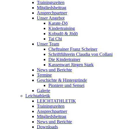
Trainingszeiten
Mitgliedsbeitrag
Ansprechpartner
Unser Angebot
Karate-Dō
Kindertraining
Kobudō & Jōdō
Tai Chi
Unser Team
Cheftrainer Franz Scheiner
Schriftführerin Claudia von Collani
Die Kindertrainer
Kassenwart Jürgen Stark
News und Berichte
Termine
Geschichte & Hintergründe
Pioniere und Sensei
Galerie
Leichtathletik
LEICHTATHLETIK
Trainingszeiten
Ansprechpartner
Mitgliedsbeitrag
News und Berichte
Downloads