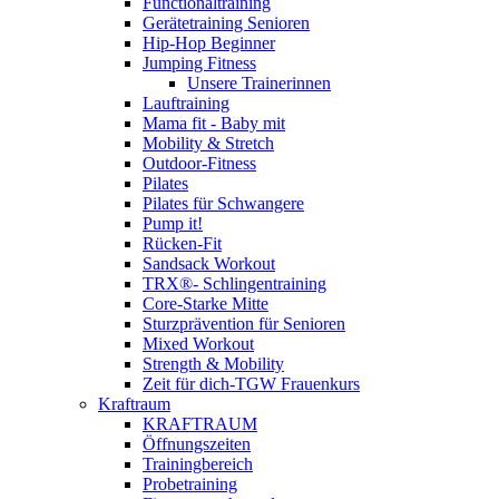
Functionaltraining
Gerätetraining Senioren
Hip-Hop Beginner
Jumping Fitness
Unsere Trainerinnen
Lauftraining
Mama fit - Baby mit
Mobility & Stretch
Outdoor-Fitness
Pilates
Pilates für Schwangere
Pump it!
Rücken-Fit
Sandsack Workout
TRX®- Schlingentraining
Core-Starke Mitte
Sturzprävention für Senioren
Mixed Workout
Strength & Mobility
Zeit für dich-TGW Frauenkurs
Kraftraum
KRAFTRAUM
Öffnungszeiten
Trainingbereich
Probetraining