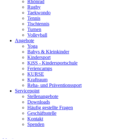
Rhönrad
Rugby
Taekwondo
Tennis
Tischtennis
Turnen
Volleyball
Angebote
Yoga
Babys & Kleinkinder
Kindersport
KiSS - Kindersportschule
Feriencamps
KURSE
Kraftraum
Reha- und Präventionssport
Servicepoint
Stellenangebote
Downloads
Häufig gestellte Fragen
Geschäftsstelle
Kontakt
Spenden