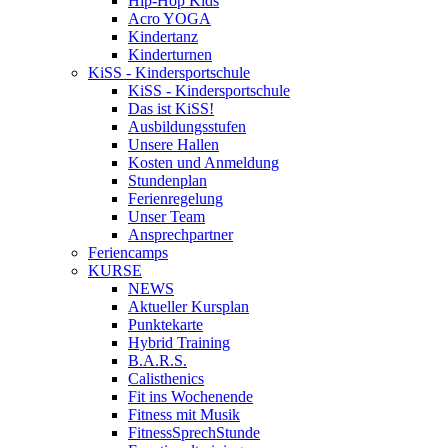
Hip-Hop Kids
Acro YOGA
Kindertanz
Kinderturnen
KiSS - Kindersportschule
KiSS - Kindersportschule
Das ist KiSS!
Ausbildungsstufen
Unsere Hallen
Kosten und Anmeldung
Stundenplan
Ferienregelung
Unser Team
Ansprechpartner
Feriencamps
KURSE
NEWS
Aktueller Kursplan
Punktekarte
Hybrid Training
B.A.R.S.
Calisthenics
Fit ins Wochenende
Fitness mit Musik
FitnessSprechStunde