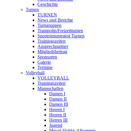
Geschichte
Turnen
TURNEN
News und Berichte
Turngruppen
Trampolin/Freizeitturnen
Sporteignungstest Turnen
Trainingszeiten
Ansprechpartner
Mitgliedsbeitrag
Sponsoren
Galerie
Termine
Volleyball
VOLLEYBALL
Trainingszeiten
Mannschaften
Damen I
Damen II
Damen III
Herren I
Herren II
Herren III
Jugend
Mixed-Hobby Allgemein