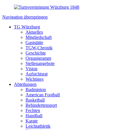
Navigation überspringen
TG Würzburg
Aktuelles
Mitgliedschaft
Gaststätte
TGW-Chronik
Geschichte
Organigramm
Stellenangebote
Vision
Aufsichtsrat
Wichtiges
Abteilungen
Badminton
American Football
Basketball
Behindertensport
Fechten
Handball
Karate
Leichtathletik