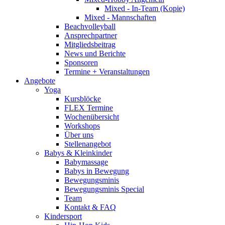
Mixed - In-Team (Kopie)
Mixed - Mannschaften
Beachvolleyball
Ansprechpartner
Mitgliedsbeitrag
News und Berichte
Sponsoren
Termine + Veranstaltungen
Angebote
Yoga
Kursblöcke
FLEX Termine
Wochenübersicht
Workshops
Über uns
Stellenangebot
Babys & Kleinkinder
Babymassage
Babys in Bewegung
Bewegungsminis
Bewegungsminis Special
Team
Kontakt & FAQ
Kindersport