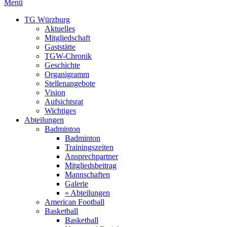
Menü
TG Würzburg
Aktuelles
Mitgliedschaft
Gaststätte
TGW-Chronik
Geschichte
Organigramm
Stellenangebote
Vision
Aufsichtsrat
Wichtiges
Abteilungen
Badminton
Badminton
Trainingszeiten
Ansprechpartner
Mitgliedsbeitrag
Mannschaften
Galerie
« Abteilungen
American Football
Basketball
Basketball