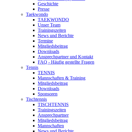
Geschichte
Presse
Taekwondo
TAEKWONDO
Unser Team
Trainingszeiten
News und Berichte
Termine
Mitgliedsbeitrag
Downloads
Ansprechpartner und Kontakt
FAQ - Häufig gestellte Fragen
Tennis
TENNIS
Mannschaften & Training
Mitgliedsbeitrag
Downloads
Sponsoren
Tischtennis
TISCHTENNIS
Trainingszeiten
Ansprechpartner
Mitgliedsbeitrag
Mannschaften
News und Berichte