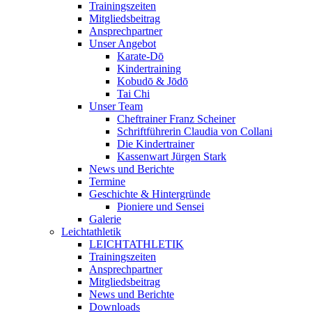
Trainingszeiten
Mitgliedsbeitrag
Ansprechpartner
Unser Angebot
Karate-Dō
Kindertraining
Kobudō & Jōdō
Tai Chi
Unser Team
Cheftrainer Franz Scheiner
Schriftführerin Claudia von Collani
Die Kindertrainer
Kassenwart Jürgen Stark
News und Berichte
Termine
Geschichte & Hintergründe
Pioniere und Sensei
Galerie
Leichtathletik
LEICHTATHLETIK
Trainingszeiten
Ansprechpartner
Mitgliedsbeitrag
News und Berichte
Downloads