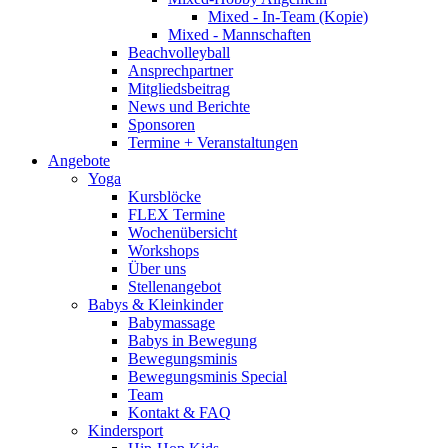
Mixed - In-Team (Kopie)
Mixed - Mannschaften
Beachvolleyball
Ansprechpartner
Mitgliedsbeitrag
News und Berichte
Sponsoren
Termine + Veranstaltungen
Angebote
Yoga
Kursblöcke
FLEX Termine
Wochenübersicht
Workshops
Über uns
Stellenangebot
Babys & Kleinkinder
Babymassage
Babys in Bewegung
Bewegungsminis
Bewegungsminis Special
Team
Kontakt & FAQ
Kindersport