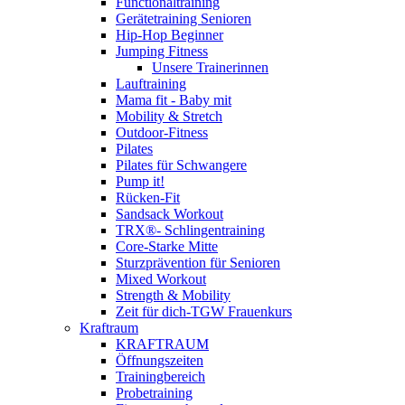
Functionaltraining
Gerätetraining Senioren
Hip-Hop Beginner
Jumping Fitness
Unsere Trainerinnen
Lauftraining
Mama fit - Baby mit
Mobility & Stretch
Outdoor-Fitness
Pilates
Pilates für Schwangere
Pump it!
Rücken-Fit
Sandsack Workout
TRX®- Schlingentraining
Core-Starke Mitte
Sturzprävention für Senioren
Mixed Workout
Strength & Mobility
Zeit für dich-TGW Frauenkurs
Kraftraum
KRAFTRAUM
Öffnungszeiten
Trainingbereich
Probetraining