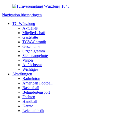
Navigation überspringen
TG Würzburg
Aktuelles
Mitgliedschaft
Gaststätte
TGW-Chronik
Geschichte
Organigramm
Stellenangebote
Vision
Aufsichtsrat
Wichtiges
Abteilungen
Badminton
American Football
Basketball
Behindertensport
Fechten
Handball
Karate
Leichtathletik