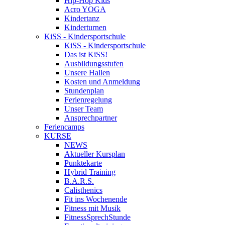
Hip-Hop Kids
Acro YOGA
Kindertanz
Kinderturnen
KiSS - Kindersportschule
KiSS - Kindersportschule
Das ist KiSS!
Ausbildungsstufen
Unsere Hallen
Kosten und Anmeldung
Stundenplan
Ferienregelung
Unser Team
Ansprechpartner
Feriencamps
KURSE
NEWS
Aktueller Kursplan
Punktekarte
Hybrid Training
B.A.R.S.
Calisthenics
Fit ins Wochenende
Fitness mit Musik
FitnessSprechStunde