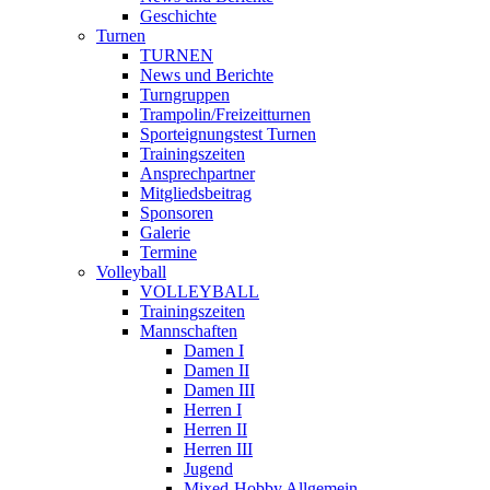
Geschichte
Turnen
TURNEN
News und Berichte
Turngruppen
Trampolin/Freizeitturnen
Sporteignungstest Turnen
Trainingszeiten
Ansprechpartner
Mitgliedsbeitrag
Sponsoren
Galerie
Termine
Volleyball
VOLLEYBALL
Trainingszeiten
Mannschaften
Damen I
Damen II
Damen III
Herren I
Herren II
Herren III
Jugend
Mixed-Hobby Allgemein