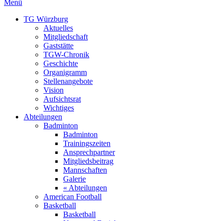
Menü
TG Würzburg
Aktuelles
Mitgliedschaft
Gaststätte
TGW-Chronik
Geschichte
Organigramm
Stellenangebote
Vision
Aufsichtsrat
Wichtiges
Abteilungen
Badminton
Badminton
Trainingszeiten
Ansprechpartner
Mitgliedsbeitrag
Mannschaften
Galerie
« Abteilungen
American Football
Basketball
Basketball