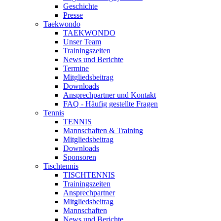
Geschichte
Presse
Taekwondo
TAEKWONDO
Unser Team
Trainingszeiten
News und Berichte
Termine
Mitgliedsbeitrag
Downloads
Ansprechpartner und Kontakt
FAQ - Häufig gestellte Fragen
Tennis
TENNIS
Mannschaften & Training
Mitgliedsbeitrag
Downloads
Sponsoren
Tischtennis
TISCHTENNIS
Trainingszeiten
Ansprechpartner
Mitgliedsbeitrag
Mannschaften
News und Berichte