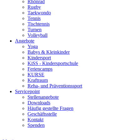
Rhönrad
Rugby
Taekwondo
Tennis
Tischtennis
Turnen
Volleyball
Angebote
Yoga
Babys & Kleinkinder
Kindersport
KiSS - Kindersportschule
Feriencamps
KURSE
Kraftraum
Reha- und Präventionssport
Servicepoint
Stellenangebote
Downloads
Häufig gestellte Fragen
Geschäftsstelle
Kontakt
Spenden