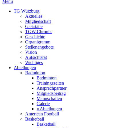
Menü
TG Würzburg
Aktuelles
Mitgliedschaft
Gaststätte
TGW-Chronik
Geschichte
Organigramm
Stellenangebote
Vision
Aufsichtsrat
Wichtiges
Abteilungen
Badminton
Badminton
Trainingszeiten
Ansprechpartner
Mitgliedsbeitrag
Mannschaften
Galerie
« Abteilungen
American Football
Basketball
Basketball