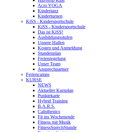
Hip-Hop Kids
Acro YOGA
Kindertanz
Kinderturnen
KiSS - Kindersportschule
KiSS - Kindersportschule
Das ist KiSS!
Ausbildungsstufen
Unsere Hallen
Kosten und Anmeldung
Stundenplan
Ferienregelung
Unser Team
Ansprechpartner
Feriencamps
KURSE
NEWS
Aktueller Kursplan
Punktekarte
Hybrid Training
B.A.R.S.
Calisthenics
Fit ins Wochenende
Fitness mit Musik
FitnessSprechStunde