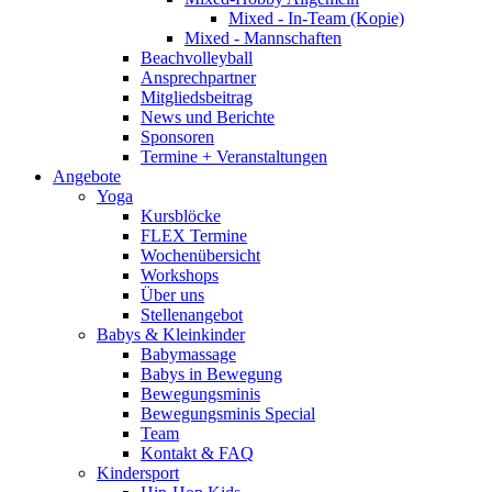
Mixed - In-Team (Kopie)
Mixed - Mannschaften
Beachvolleyball
Ansprechpartner
Mitgliedsbeitrag
News und Berichte
Sponsoren
Termine + Veranstaltungen
Angebote
Yoga
Kursblöcke
FLEX Termine
Wochenübersicht
Workshops
Über uns
Stellenangebot
Babys & Kleinkinder
Babymassage
Babys in Bewegung
Bewegungsminis
Bewegungsminis Special
Team
Kontakt & FAQ
Kindersport