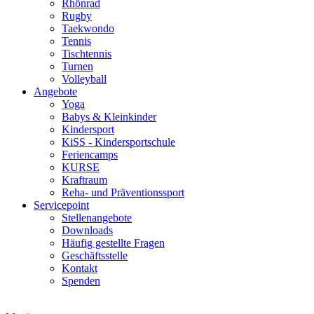
Rhönrad
Rugby
Taekwondo
Tennis
Tischtennis
Turnen
Volleyball
Angebote
Yoga
Babys & Kleinkinder
Kindersport
KiSS - Kindersportschule
Feriencamps
KURSE
Kraftraum
Reha- und Präventionssport
Servicepoint
Stellenangebote
Downloads
Häufig gestellte Fragen
Geschäftsstelle
Kontakt
Spenden