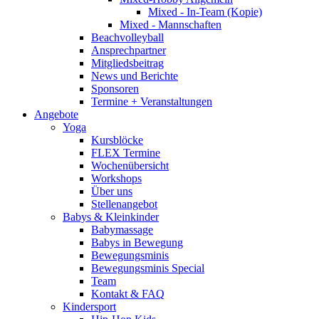
Mixed - In-Team (Kopie)
Mixed - Mannschaften
Beachvolleyball
Ansprechpartner
Mitgliedsbeitrag
News und Berichte
Sponsoren
Termine + Veranstaltungen
Angebote
Yoga
Kursblöcke
FLEX Termine
Wochenübersicht
Workshops
Über uns
Stellenangebot
Babys & Kleinkinder
Babymassage
Babys in Bewegung
Bewegungsminis
Bewegungsminis Special
Team
Kontakt & FAQ
Kindersport