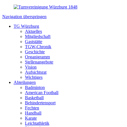
Navigation überspringen
TG Würzburg
Aktuelles
Mitgliedschaft
Gaststätte
TGW-Chronik
Geschichte
Organigramm
Stellenangebote
Vision
Aufsichtsrat
Wichtiges
Abteilungen
Badminton
American Football
Basketball
Behindertensport
Fechten
Handball
Karate
Leichtathletik