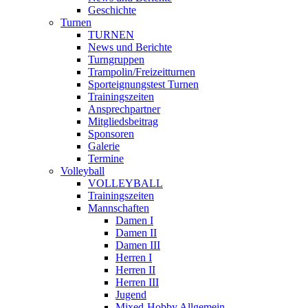
Geschichte
Turnen
TURNEN
News und Berichte
Turngruppen
Trampolin/Freizeitturnen
Sporteignungstest Turnen
Trainingszeiten
Ansprechpartner
Mitgliedsbeitrag
Sponsoren
Galerie
Termine
Volleyball
VOLLEYBALL
Trainingszeiten
Mannschaften
Damen I
Damen II
Damen III
Herren I
Herren II
Herren III
Jugend
Mixed-Hobby Allgemein