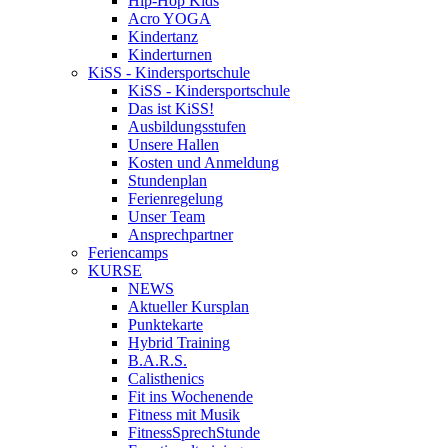
Hip-Hop Kids
Acro YOGA
Kindertanz
Kinderturnen
KiSS - Kindersportschule
KiSS - Kindersportschule
Das ist KiSS!
Ausbildungsstufen
Unsere Hallen
Kosten und Anmeldung
Stundenplan
Ferienregelung
Unser Team
Ansprechpartner
Feriencamps
KURSE
NEWS
Aktueller Kursplan
Punktekarte
Hybrid Training
B.A.R.S.
Calisthenics
Fit ins Wochenende
Fitness mit Musik
FitnessSprechStunde