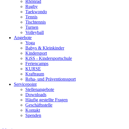
Rhönrad
Rugby
Taekwondo
Tennis
Tischtennis
Turnen
Volleyball
Angebote
Yoga
Babys & Kleinkinder
Kindersport
KiSS - Kindersportschule
Feriencamps
KURSE
Kraftraum
Reha- und Präventionssport
Servicepoint
Stellenangebote
Downloads
Häufig gestellte Fragen
Geschäftsstelle
Kontakt
Spenden