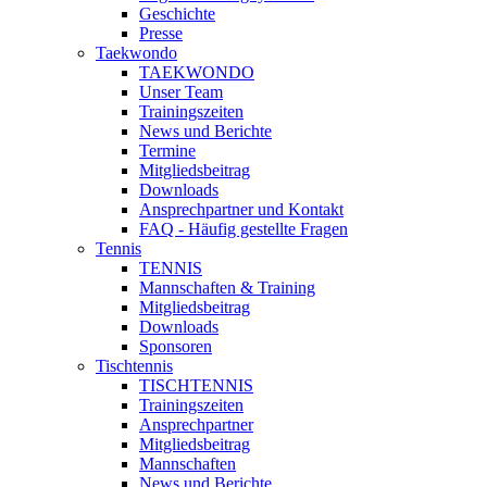
Geschichte
Presse
Taekwondo
TAEKWONDO
Unser Team
Trainingszeiten
News und Berichte
Termine
Mitgliedsbeitrag
Downloads
Ansprechpartner und Kontakt
FAQ - Häufig gestellte Fragen
Tennis
TENNIS
Mannschaften & Training
Mitgliedsbeitrag
Downloads
Sponsoren
Tischtennis
TISCHTENNIS
Trainingszeiten
Ansprechpartner
Mitgliedsbeitrag
Mannschaften
News und Berichte