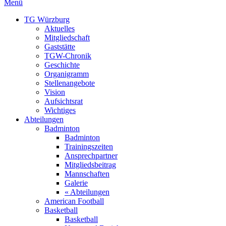
Menü
TG Würzburg
Aktuelles
Mitgliedschaft
Gaststätte
TGW-Chronik
Geschichte
Organigramm
Stellenangebote
Vision
Aufsichtsrat
Wichtiges
Abteilungen
Badminton
Badminton
Trainingszeiten
Ansprechpartner
Mitgliedsbeitrag
Mannschaften
Galerie
« Abteilungen
American Football
Basketball
Basketball