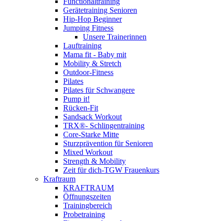
Functionaltraining
Gerätetraining Senioren
Hip-Hop Beginner
Jumping Fitness
Unsere Trainerinnen
Lauftraining
Mama fit - Baby mit
Mobility & Stretch
Outdoor-Fitness
Pilates
Pilates für Schwangere
Pump it!
Rücken-Fit
Sandsack Workout
TRX®- Schlingentraining
Core-Starke Mitte
Sturzprävention für Senioren
Mixed Workout
Strength & Mobility
Zeit für dich-TGW Frauenkurs
Kraftraum
KRAFTRAUM
Öffnungszeiten
Trainingbereich
Probetraining