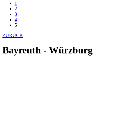
1
2
3
4
5
ZURÜCK
Bayreuth - Würzburg