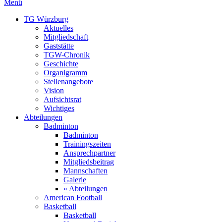
Menü
TG Würzburg
Aktuelles
Mitgliedschaft
Gaststätte
TGW-Chronik
Geschichte
Organigramm
Stellenangebote
Vision
Aufsichtsrat
Wichtiges
Abteilungen
Badminton
Badminton
Trainingszeiten
Ansprechpartner
Mitgliedsbeitrag
Mannschaften
Galerie
« Abteilungen
American Football
Basketball
Basketball