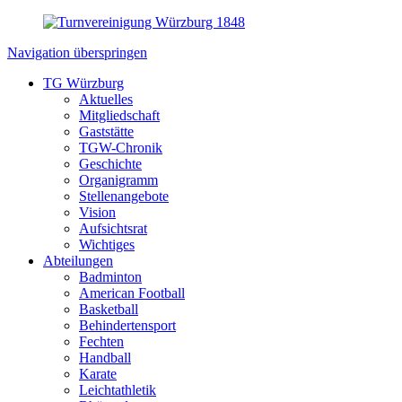
Navigation überspringen
TG Würzburg
Aktuelles
Mitgliedschaft
Gaststätte
TGW-Chronik
Geschichte
Organigramm
Stellenangebote
Vision
Aufsichtsrat
Wichtiges
Abteilungen
Badminton
American Football
Basketball
Behindertensport
Fechten
Handball
Karate
Leichtathletik