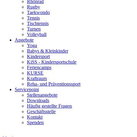
Rhönrad
Rugby
Taekwondo
Tennis
Tischtennis
Turnen
Volleyball
Angebote
Yoga
Babys & Kleinkinder
Kindersport
KiSS - Kindersportschule
Feriencamps
KURSE
Kraftraum
Reha- und Präventionssport
Servicepoint
Stellenangebote
Downloads
Häufig gestellte Fragen
Geschäftsstelle
Kontakt
Spenden