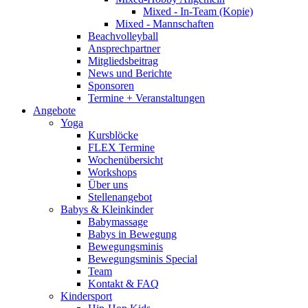
Mixed - In-Team (Kopie)
Mixed - Mannschaften
Beachvolleyball
Ansprechpartner
Mitgliedsbeitrag
News und Berichte
Sponsoren
Termine + Veranstaltungen
Angebote
Yoga
Kursblöcke
FLEX Termine
Wochenübersicht
Workshops
Über uns
Stellenangebot
Babys & Kleinkinder
Babymassage
Babys in Bewegung
Bewegungsminis
Bewegungsminis Special
Team
Kontakt & FAQ
Kindersport