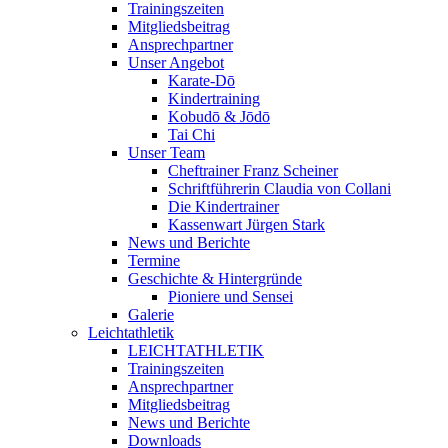
Trainingszeiten
Mitgliedsbeitrag
Ansprechpartner
Unser Angebot
Karate-Dō
Kindertraining
Kobudō & Jōdō
Tai Chi
Unser Team
Cheftrainer Franz Scheiner
Schriftführerin Claudia von Collani
Die Kindertrainer
Kassenwart Jürgen Stark
News und Berichte
Termine
Geschichte & Hintergründe
Pioniere und Sensei
Galerie
Leichtathletik
LEICHTATHLETIK
Trainingszeiten
Ansprechpartner
Mitgliedsbeitrag
News und Berichte
Downloads