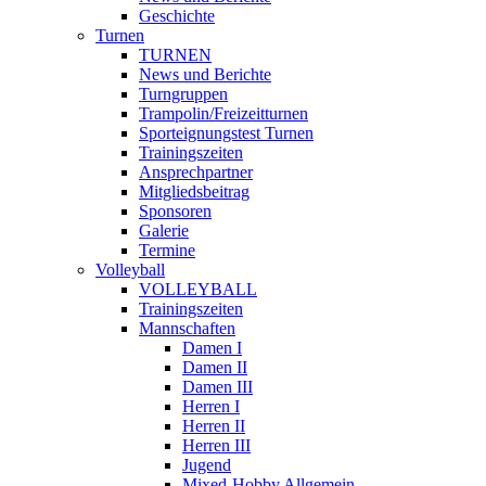
Geschichte
Turnen
TURNEN
News und Berichte
Turngruppen
Trampolin/Freizeitturnen
Sporteignungstest Turnen
Trainingszeiten
Ansprechpartner
Mitgliedsbeitrag
Sponsoren
Galerie
Termine
Volleyball
VOLLEYBALL
Trainingszeiten
Mannschaften
Damen I
Damen II
Damen III
Herren I
Herren II
Herren III
Jugend
Mixed-Hobby Allgemein