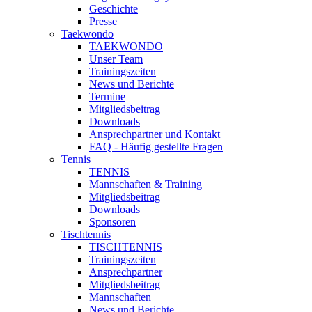
Geschichte
Presse
Taekwondo
TAEKWONDO
Unser Team
Trainingszeiten
News und Berichte
Termine
Mitgliedsbeitrag
Downloads
Ansprechpartner und Kontakt
FAQ - Häufig gestellte Fragen
Tennis
TENNIS
Mannschaften & Training
Mitgliedsbeitrag
Downloads
Sponsoren
Tischtennis
TISCHTENNIS
Trainingszeiten
Ansprechpartner
Mitgliedsbeitrag
Mannschaften
News und Berichte