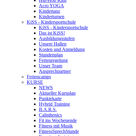
Hip-Hop Kids
Acro YOGA
Kindertanz
Kinderturnen
KiSS - Kindersportschule
KiSS - Kindersportschule
Das ist KiSS!
Ausbildungsstufen
Unsere Hallen
Kosten und Anmeldung
Stundenplan
Ferienregelung
Unser Team
Ansprechpartner
Feriencamps
KURSE
NEWS
Aktueller Kursplan
Punktekarte
Hybrid Training
B.A.R.S.
Calisthenics
Fit ins Wochenende
Fitness mit Musik
FitnessSprechStunde