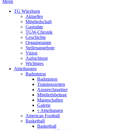
Menü
TG Würzburg
Aktuelles
Mitgliedschaft
Gaststätte
TGW-Chronik
Geschichte
Organigramm
Stellenangebote
Vision
Aufsichtsrat
Wichtiges
Abteilungen
Badminton
Badminton
Trainingszeiten
Ansprechpartner
Mitgliedsbeitrag
Mannschaften
Galerie
« Abteilungen
American Football
Basketball
Basketball