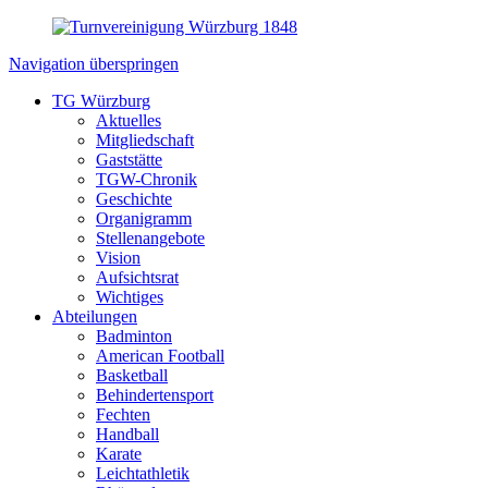
Navigation überspringen
TG Würzburg
Aktuelles
Mitgliedschaft
Gaststätte
TGW-Chronik
Geschichte
Organigramm
Stellenangebote
Vision
Aufsichtsrat
Wichtiges
Abteilungen
Badminton
American Football
Basketball
Behindertensport
Fechten
Handball
Karate
Leichtathletik