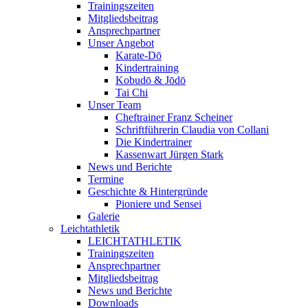
Trainingszeiten
Mitgliedsbeitrag
Ansprechpartner
Unser Angebot
Karate-Dō
Kindertraining
Kobudō & Jōdō
Tai Chi
Unser Team
Cheftrainer Franz Scheiner
Schriftführerin Claudia von Collani
Die Kindertrainer
Kassenwart Jürgen Stark
News und Berichte
Termine
Geschichte & Hintergründe
Pioniere und Sensei
Galerie
Leichtathletik
LEICHTATHLETIK
Trainingszeiten
Ansprechpartner
Mitgliedsbeitrag
News und Berichte
Downloads