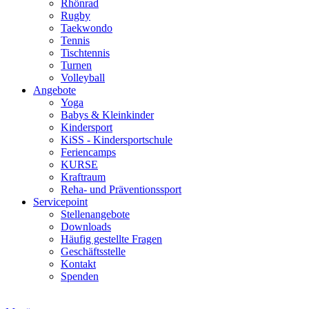
Rhönrad
Rugby
Taekwondo
Tennis
Tischtennis
Turnen
Volleyball
Angebote
Yoga
Babys & Kleinkinder
Kindersport
KiSS - Kindersportschule
Feriencamps
KURSE
Kraftraum
Reha- und Präventionssport
Servicepoint
Stellenangebote
Downloads
Häufig gestellte Fragen
Geschäftsstelle
Kontakt
Spenden