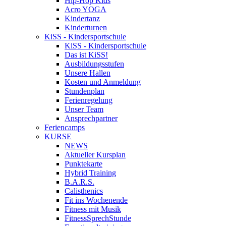
Hip-Hop Kids
Acro YOGA
Kindertanz
Kinderturnen
KiSS - Kindersportschule
KiSS - Kindersportschule
Das ist KiSS!
Ausbildungsstufen
Unsere Hallen
Kosten und Anmeldung
Stundenplan
Ferienregelung
Unser Team
Ansprechpartner
Feriencamps
KURSE
NEWS
Aktueller Kursplan
Punktekarte
Hybrid Training
B.A.R.S.
Calisthenics
Fit ins Wochenende
Fitness mit Musik
FitnessSprechStunde