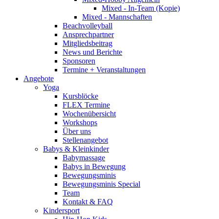
Mixed - In-Team (Kopie)
Mixed - Mannschaften
Beachvolleyball
Ansprechpartner
Mitgliedsbeitrag
News und Berichte
Sponsoren
Termine + Veranstaltungen
Angebote
Yoga
Kursblöcke
FLEX Termine
Wochenübersicht
Workshops
Über uns
Stellenangebot
Babys & Kleinkinder
Babymassage
Babys in Bewegung
Bewegungsminis
Bewegungsminis Special
Team
Kontakt & FAQ
Kindersport