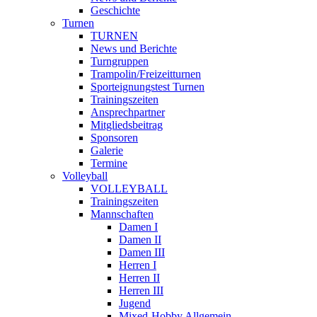
Geschichte
Turnen
TURNEN
News und Berichte
Turngruppen
Trampolin/Freizeitturnen
Sporteignungstest Turnen
Trainingszeiten
Ansprechpartner
Mitgliedsbeitrag
Sponsoren
Galerie
Termine
Volleyball
VOLLEYBALL
Trainingszeiten
Mannschaften
Damen I
Damen II
Damen III
Herren I
Herren II
Herren III
Jugend
Mixed-Hobby Allgemein