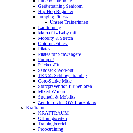
Functionaltraining
Gerätetraining Senioren
Hip-Hop Beginner
Jumping Fitness
Unsere Trainerinnen
Lauftraining
Mama fit - Baby mit
Mobility & Stretch
Outdoor-Fitness
Pilates
Pilates für Schwangere
Pump it!
Rücken-Fit
Sandsack Workout
TRX®- Schlingentraining
Core-Starke Mitte
Sturzprävention für Senioren
Mixed Workout
Strength & Mobility
Zeit für dich-TGW Frauenkurs
Kraftraum
KRAFTRAUM
Öffnungszeiten
Trainingbereich
Probetraining