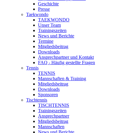
Geschichte
Presse
Taekwondo
TAEKWONDO
Unser Team
Trainingszeiten
News und Berichte
Termine
Mitgliedsbeitrag
Downloads
Ansprechpartner und Kontakt
FAQ - Häufig gestellte Fragen
Tennis
TENNIS
Mannschaften & Training
Mitgliedsbeitrag
Downloads
Sponsoren
Tischtennis
TISCHTENNIS
Trainingszeiten
Ansprechpartner
Mitgliedsbeitrag
Mannschaften
News und Berichte