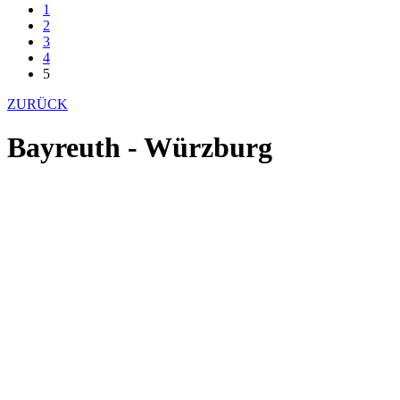
1
2
3
4
5
ZURÜCK
Bayreuth - Würzburg