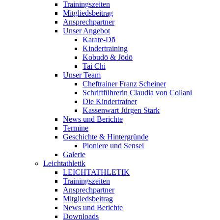
Trainingszeiten
Mitgliedsbeitrag
Ansprechpartner
Unser Angebot
Karate-Dō
Kindertraining
Kobudō & Jōdō
Tai Chi
Unser Team
Cheftrainer Franz Scheiner
Schriftführerin Claudia von Collani
Die Kindertrainer
Kassenwart Jürgen Stark
News und Berichte
Termine
Geschichte & Hintergründe
Pioniere und Sensei
Galerie
Leichtathletik
LEICHTATHLETIK
Trainingszeiten
Ansprechpartner
Mitgliedsbeitrag
News und Berichte
Downloads