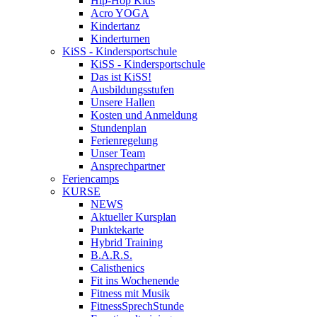
Hip-Hop Kids
Acro YOGA
Kindertanz
Kinderturnen
KiSS - Kindersportschule
KiSS - Kindersportschule
Das ist KiSS!
Ausbildungsstufen
Unsere Hallen
Kosten und Anmeldung
Stundenplan
Ferienregelung
Unser Team
Ansprechpartner
Feriencamps
KURSE
NEWS
Aktueller Kursplan
Punktekarte
Hybrid Training
B.A.R.S.
Calisthenics
Fit ins Wochenende
Fitness mit Musik
FitnessSprechStunde