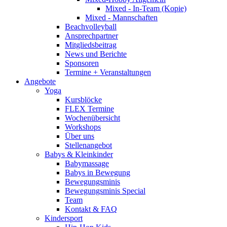
Mixed - In-Team (Kopie)
Mixed - Mannschaften
Beachvolleyball
Ansprechpartner
Mitgliedsbeitrag
News und Berichte
Sponsoren
Termine + Veranstaltungen
Angebote
Yoga
Kursblöcke
FLEX Termine
Wochenübersicht
Workshops
Über uns
Stellenangebot
Babys & Kleinkinder
Babymassage
Babys in Bewegung
Bewegungsminis
Bewegungsminis Special
Team
Kontakt & FAQ
Kindersport