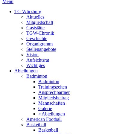
Menü
TG Würzburg
Aktuelles
Mitgliedschaft
Gaststätte
TGW-Chronik
Geschichte
Organigramm
Stellenangebote
Vision
Aufsichtsrat
Wichtiges
Abteilungen
Badminton
Badminton
Trainingszeiten
Ansprechpartner
Mitgliedsbeitrag
Mannschaften
Galerie
« Abteilungen
American Football
Basketball
Basketball