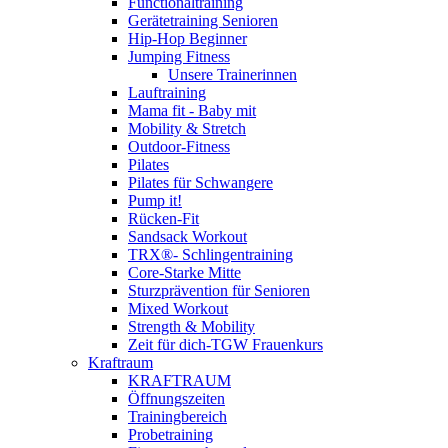
Functionaltraining
Gerätetraining Senioren
Hip-Hop Beginner
Jumping Fitness
Unsere Trainerinnen
Lauftraining
Mama fit - Baby mit
Mobility & Stretch
Outdoor-Fitness
Pilates
Pilates für Schwangere
Pump it!
Rücken-Fit
Sandsack Workout
TRX®- Schlingentraining
Core-Starke Mitte
Sturzprävention für Senioren
Mixed Workout
Strength & Mobility
Zeit für dich-TGW Frauenkurs
Kraftraum
KRAFTRAUM
Öffnungszeiten
Trainingbereich
Probetraining