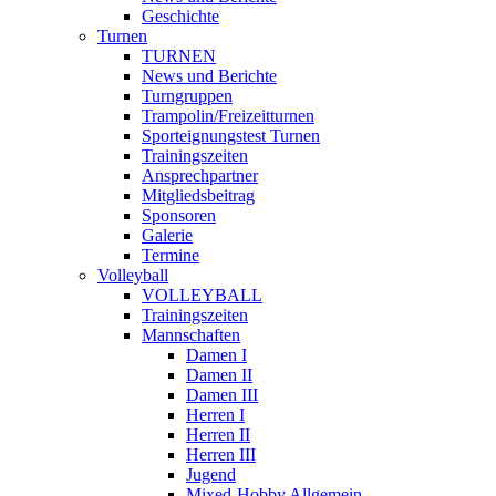
Geschichte
Turnen
TURNEN
News und Berichte
Turngruppen
Trampolin/Freizeitturnen
Sporteignungstest Turnen
Trainingszeiten
Ansprechpartner
Mitgliedsbeitrag
Sponsoren
Galerie
Termine
Volleyball
VOLLEYBALL
Trainingszeiten
Mannschaften
Damen I
Damen II
Damen III
Herren I
Herren II
Herren III
Jugend
Mixed-Hobby Allgemein