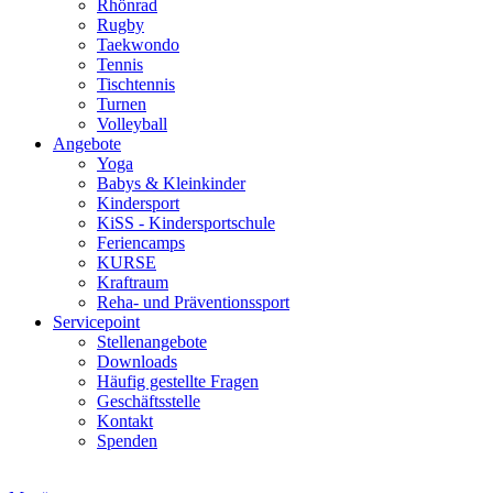
Rhönrad
Rugby
Taekwondo
Tennis
Tischtennis
Turnen
Volleyball
Angebote
Yoga
Babys & Kleinkinder
Kindersport
KiSS - Kindersportschule
Feriencamps
KURSE
Kraftraum
Reha- und Präventionssport
Servicepoint
Stellenangebote
Downloads
Häufig gestellte Fragen
Geschäftsstelle
Kontakt
Spenden