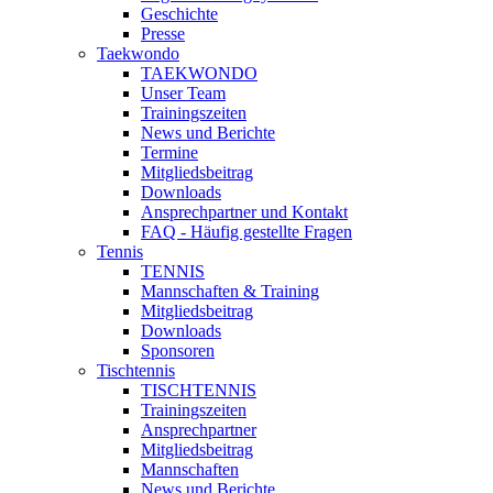
Geschichte
Presse
Taekwondo
TAEKWONDO
Unser Team
Trainingszeiten
News und Berichte
Termine
Mitgliedsbeitrag
Downloads
Ansprechpartner und Kontakt
FAQ - Häufig gestellte Fragen
Tennis
TENNIS
Mannschaften & Training
Mitgliedsbeitrag
Downloads
Sponsoren
Tischtennis
TISCHTENNIS
Trainingszeiten
Ansprechpartner
Mitgliedsbeitrag
Mannschaften
News und Berichte