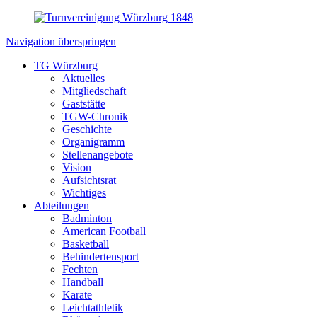
Navigation überspringen
TG Würzburg
Aktuelles
Mitgliedschaft
Gaststätte
TGW-Chronik
Geschichte
Organigramm
Stellenangebote
Vision
Aufsichtsrat
Wichtiges
Abteilungen
Badminton
American Football
Basketball
Behindertensport
Fechten
Handball
Karate
Leichtathletik