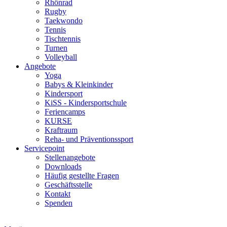
Rhönrad
Rugby
Taekwondo
Tennis
Tischtennis
Turnen
Volleyball
Angebote
Yoga
Babys & Kleinkinder
Kindersport
KiSS - Kindersportschule
Feriencamps
KURSE
Kraftraum
Reha- und Präventionssport
Servicepoint
Stellenangebote
Downloads
Häufig gestellte Fragen
Geschäftsstelle
Kontakt
Spenden