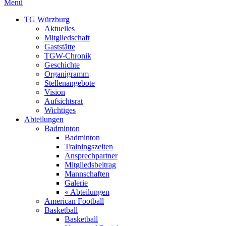
Menü
TG Würzburg
Aktuelles
Mitgliedschaft
Gaststätte
TGW-Chronik
Geschichte
Organigramm
Stellenangebote
Vision
Aufsichtsrat
Wichtiges
Abteilungen
Badminton
Badminton
Trainingszeiten
Ansprechpartner
Mitgliedsbeitrag
Mannschaften
Galerie
« Abteilungen
American Football
Basketball
Basketball