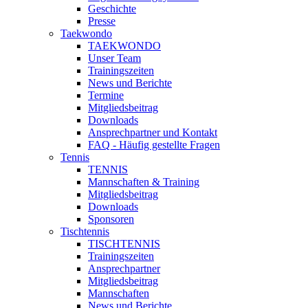
Geschichte
Presse
Taekwondo
TAEKWONDO
Unser Team
Trainingszeiten
News und Berichte
Termine
Mitgliedsbeitrag
Downloads
Ansprechpartner und Kontakt
FAQ - Häufig gestellte Fragen
Tennis
TENNIS
Mannschaften & Training
Mitgliedsbeitrag
Downloads
Sponsoren
Tischtennis
TISCHTENNIS
Trainingszeiten
Ansprechpartner
Mitgliedsbeitrag
Mannschaften
News und Berichte