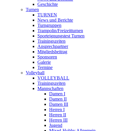
Geschichte
Turnen
TURNEN
News und Berichte
Turngruppen
Trampolin/Freizeitturnen
Sporteignungstest Turnen
Trainingszeiten
Ansprechpartner
Mitgliedsbeitrag
Sponsoren
Galerie
Termine
Volleyball
VOLLEYBALL
Trainingszeiten
Mannschaften
Damen I
Damen II
Damen III
Herren I
Herren II
Herren III
Jugend
Mixed-Hobby Allgemein