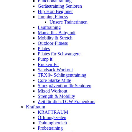
Functionaltraining
Gerätetraining Senioren
Hip-Hop Beginner
Jumping Fitness
Unsere Trainerinnen
Lauftraining
Mama fit - Baby mit
Mobility & Stretch
Outdoor-Fitness
Pilates
Pilates für Schwangere
Pump it!
Rücken-Fit
Sandsack Workout
TRX®- Schlingentraining
Core-Starke Mitte
Sturzprävention für Senioren
Mixed Workout
Strength & Mobility
Zeit für dich-TGW Frauenkurs
Kraftraum
KRAFTRAUM
Öffnungszeiten
Trainingbereich
Probetraining