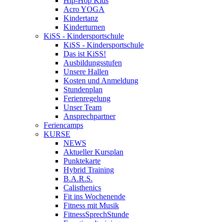
Hip-Hop Kids
Acro YOGA
Kindertanz
Kinderturnen
KiSS - Kindersportschule
KiSS - Kindersportschule
Das ist KiSS!
Ausbildungsstufen
Unsere Hallen
Kosten und Anmeldung
Stundenplan
Ferienregelung
Unser Team
Ansprechpartner
Feriencamps
KURSE
NEWS
Aktueller Kursplan
Punktekarte
Hybrid Training
B.A.R.S.
Calisthenics
Fit ins Wochenende
Fitness mit Musik
FitnessSprechStunde