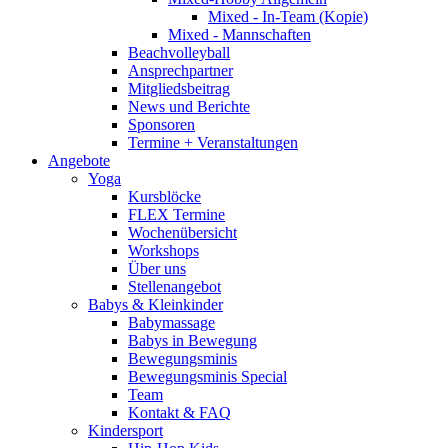
Mixed - In-Team (Kopie)
Mixed - Mannschaften
Beachvolleyball
Ansprechpartner
Mitgliedsbeitrag
News und Berichte
Sponsoren
Termine + Veranstaltungen
Angebote
Yoga
Kursblöcke
FLEX Termine
Wochenübersicht
Workshops
Über uns
Stellenangebot
Babys & Kleinkinder
Babymassage
Babys in Bewegung
Bewegungsminis
Bewegungsminis Special
Team
Kontakt & FAQ
Kindersport