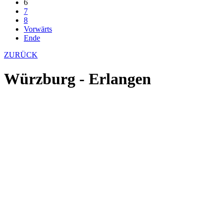
6
7
8
Vorwärts
Ende
ZURÜCK
Würzburg - Erlangen