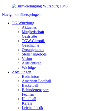
Navigation überspringen
TG Würzburg
Aktuelles
Mitgliedschaft
Gaststätte
TGW-Chronik
Geschichte
Organigramm
Stellenangebote
Vision
Aufsichtsrat
Wichtiges
Abteilungen
Badminton
American Football
Basketball
Behindertensport
Fechten
Handball
Karate
Leichtathletik