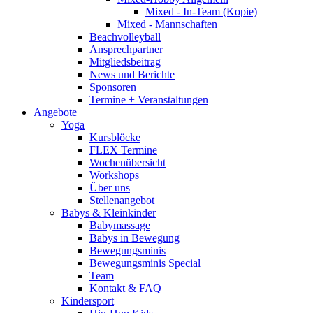
Mixed - In-Team (Kopie)
Mixed - Mannschaften
Beachvolleyball
Ansprechpartner
Mitgliedsbeitrag
News und Berichte
Sponsoren
Termine + Veranstaltungen
Angebote
Yoga
Kursblöcke
FLEX Termine
Wochenübersicht
Workshops
Über uns
Stellenangebot
Babys & Kleinkinder
Babymassage
Babys in Bewegung
Bewegungsminis
Bewegungsminis Special
Team
Kontakt & FAQ
Kindersport