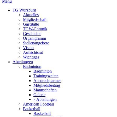
Menü
TG Würzburg
Aktuelles
Mitgliedschaft
Gaststätte
TGW-Chronik
Geschichte
Organigramm
Stellenangebote
Vision
Aufsichtsrat
Wichtiges
Abteilungen
Badminton
Badminton
Trainingszeiten
Ansprechpartner
Mitgliedsbeitrag
Mannschaften
Galerie
« Abteilungen
American Football
Basketball
Basketball