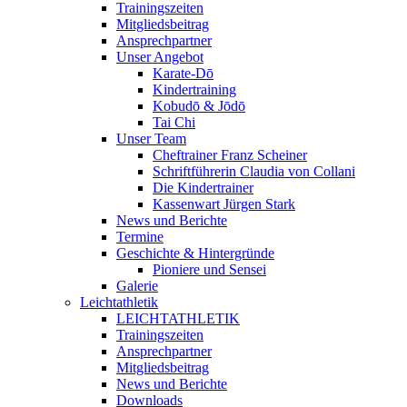
Trainingszeiten
Mitgliedsbeitrag
Ansprechpartner
Unser Angebot
Karate-Dō
Kindertraining
Kobudō & Jōdō
Tai Chi
Unser Team
Cheftrainer Franz Scheiner
Schriftführerin Claudia von Collani
Die Kindertrainer
Kassenwart Jürgen Stark
News und Berichte
Termine
Geschichte & Hintergründe
Pioniere und Sensei
Galerie
Leichtathletik
LEICHTATHLETIK
Trainingszeiten
Ansprechpartner
Mitgliedsbeitrag
News und Berichte
Downloads