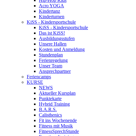
Hip-Hop Kids
Acro YOGA
Kindertanz
Kinderturnen
KiSS - Kindersportschule
KiSS - Kindersportschule
Das ist KiSS!
Ausbildungsstufen
Unsere Hallen
Kosten und Anmeldung
Stundenplan
Ferienregelung
Unser Team
Ansprechpartner
Feriencamps
KURSE
NEWS
Aktueller Kursplan
Punktekarte
Hybrid Training
B.A.R.S.
Calisthenics
Fit ins Wochenende
Fitness mit Musik
FitnessSprechStunde