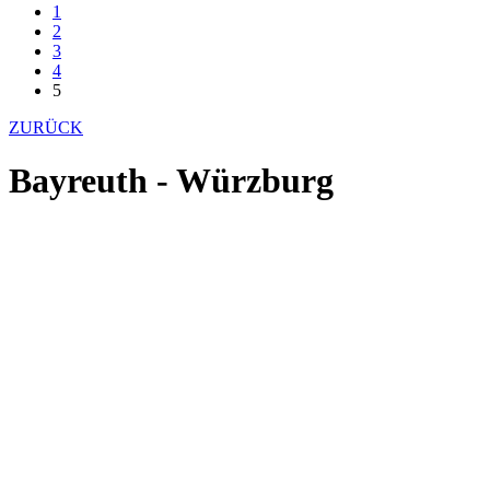
1
2
3
4
5
ZURÜCK
Bayreuth - Würzburg