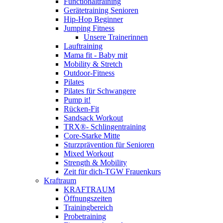
Functionaltraining
Gerätetraining Senioren
Hip-Hop Beginner
Jumping Fitness
Unsere Trainerinnen
Lauftraining
Mama fit - Baby mit
Mobility & Stretch
Outdoor-Fitness
Pilates
Pilates für Schwangere
Pump it!
Rücken-Fit
Sandsack Workout
TRX®- Schlingentraining
Core-Starke Mitte
Sturzprävention für Senioren
Mixed Workout
Strength & Mobility
Zeit für dich-TGW Frauenkurs
Kraftraum
KRAFTRAUM
Öffnungszeiten
Trainingbereich
Probetraining