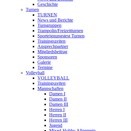
Geschichte
Turnen
TURNEN
News und Berichte
Turngruppen
Trampolin/Freizeitturnen
Sporteignungstest Turnen
Trainingszeiten
Ansprechpartner
Mitgliedsbeitrag
Sponsoren
Galerie
Termine
Volleyball
VOLLEYBALL
Trainingszeiten
Mannschaften
Damen I
Damen II
Damen III
Herren I
Herren II
Herren III
Jugend
Mixed-Hobby Allgemein