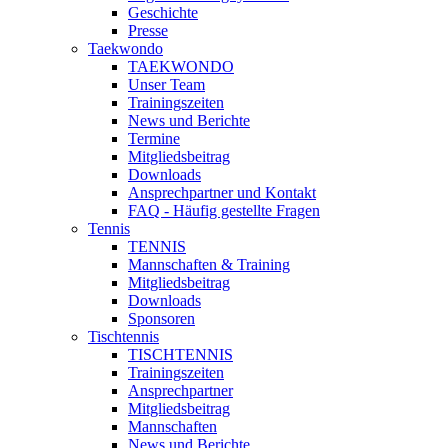
Geschichte
Presse
Taekwondo
TAEKWONDO
Unser Team
Trainingszeiten
News und Berichte
Termine
Mitgliedsbeitrag
Downloads
Ansprechpartner und Kontakt
FAQ - Häufig gestellte Fragen
Tennis
TENNIS
Mannschaften & Training
Mitgliedsbeitrag
Downloads
Sponsoren
Tischtennis
TISCHTENNIS
Trainingszeiten
Ansprechpartner
Mitgliedsbeitrag
Mannschaften
News und Berichte