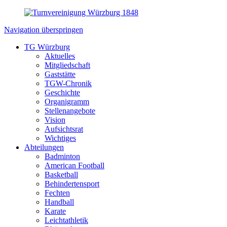
Navigation überspringen
TG Würzburg
Aktuelles
Mitgliedschaft
Gaststätte
TGW-Chronik
Geschichte
Organigramm
Stellenangebote
Vision
Aufsichtsrat
Wichtiges
Abteilungen
Badminton
American Football
Basketball
Behindertensport
Fechten
Handball
Karate
Leichtathletik