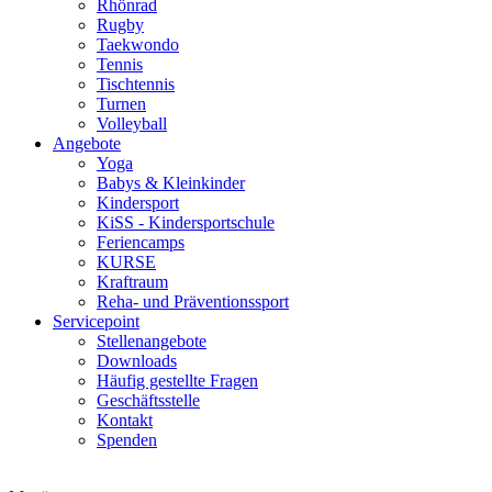
Rhönrad
Rugby
Taekwondo
Tennis
Tischtennis
Turnen
Volleyball
Angebote
Yoga
Babys & Kleinkinder
Kindersport
KiSS - Kindersportschule
Feriencamps
KURSE
Kraftraum
Reha- und Präventionssport
Servicepoint
Stellenangebote
Downloads
Häufig gestellte Fragen
Geschäftsstelle
Kontakt
Spenden