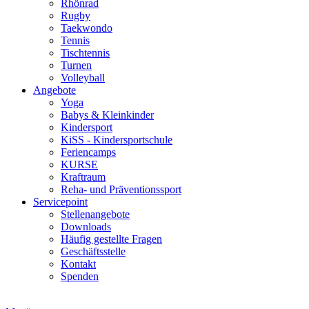
Rhönrad
Rugby
Taekwondo
Tennis
Tischtennis
Turnen
Volleyball
Angebote
Yoga
Babys & Kleinkinder
Kindersport
KiSS - Kindersportschule
Feriencamps
KURSE
Kraftraum
Reha- und Präventionssport
Servicepoint
Stellenangebote
Downloads
Häufig gestellte Fragen
Geschäftsstelle
Kontakt
Spenden