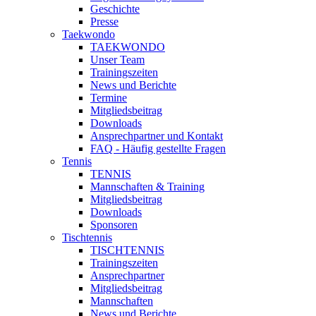
Geschichte
Presse
Taekwondo
TAEKWONDO
Unser Team
Trainingszeiten
News und Berichte
Termine
Mitgliedsbeitrag
Downloads
Ansprechpartner und Kontakt
FAQ - Häufig gestellte Fragen
Tennis
TENNIS
Mannschaften & Training
Mitgliedsbeitrag
Downloads
Sponsoren
Tischtennis
TISCHTENNIS
Trainingszeiten
Ansprechpartner
Mitgliedsbeitrag
Mannschaften
News und Berichte