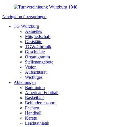
Navigation überspringen
TG Würzburg
Aktuelles
Mitgliedschaft
Gaststätte
TGW-Chronik
Geschichte
Organigramm
Stellenangebote
Vision
Aufsichtsrat
Wichtiges
Abteilungen
Badminton
American Football
Basketball
Behindertensport
Fechten
Handball
Karate
Leichtathletik