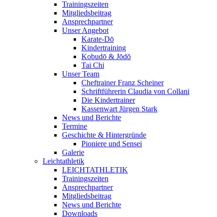
Trainingszeiten
Mitgliedsbeitrag
Ansprechpartner
Unser Angebot
Karate-Dō
Kindertraining
Kobudō & Jōdō
Tai Chi
Unser Team
Cheftrainer Franz Scheiner
Schriftführerin Claudia von Collani
Die Kindertrainer
Kassenwart Jürgen Stark
News und Berichte
Termine
Geschichte & Hintergründe
Pioniere und Sensei
Galerie
Leichtathletik
LEICHTATHLETIK
Trainingszeiten
Ansprechpartner
Mitgliedsbeitrag
News und Berichte
Downloads