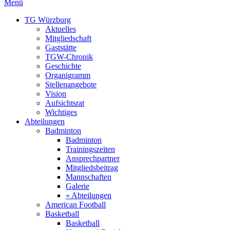
Menü
TG Würzburg
Aktuelles
Mitgliedschaft
Gaststätte
TGW-Chronik
Geschichte
Organigramm
Stellenangebote
Vision
Aufsichtsrat
Wichtiges
Abteilungen
Badminton
Badminton
Trainingszeiten
Ansprechpartner
Mitgliedsbeitrag
Mannschaften
Galerie
« Abteilungen
American Football
Basketball
Basketball