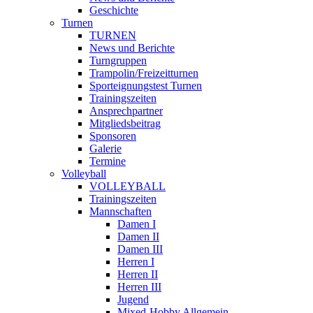
Geschichte
Turnen
TURNEN
News und Berichte
Turngruppen
Trampolin/Freizeitturnen
Sporteignungstest Turnen
Trainingszeiten
Ansprechpartner
Mitgliedsbeitrag
Sponsoren
Galerie
Termine
Volleyball
VOLLEYBALL
Trainingszeiten
Mannschaften
Damen I
Damen II
Damen III
Herren I
Herren II
Herren III
Jugend
Mixed-Hobby Allgemein