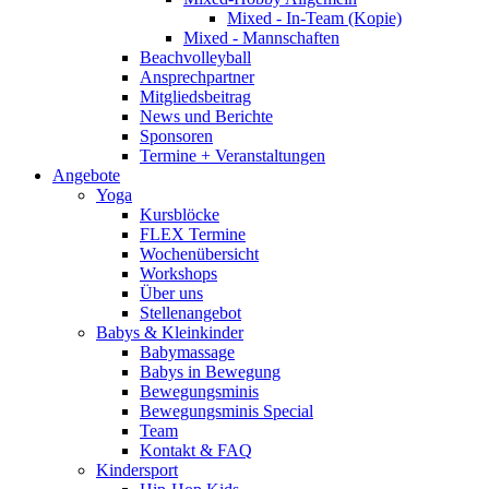
Mixed - In-Team (Kopie)
Mixed - Mannschaften
Beachvolleyball
Ansprechpartner
Mitgliedsbeitrag
News und Berichte
Sponsoren
Termine + Veranstaltungen
Angebote
Yoga
Kursblöcke
FLEX Termine
Wochenübersicht
Workshops
Über uns
Stellenangebot
Babys & Kleinkinder
Babymassage
Babys in Bewegung
Bewegungsminis
Bewegungsminis Special
Team
Kontakt & FAQ
Kindersport