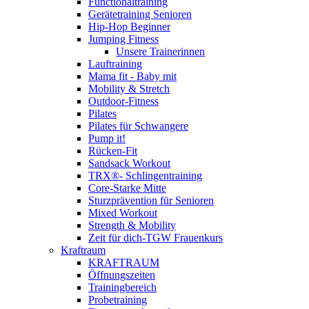
Functionaltraining
Gerätetraining Senioren
Hip-Hop Beginner
Jumping Fitness
Unsere Trainerinnen
Lauftraining
Mama fit - Baby mit
Mobility & Stretch
Outdoor-Fitness
Pilates
Pilates für Schwangere
Pump it!
Rücken-Fit
Sandsack Workout
TRX®- Schlingentraining
Core-Starke Mitte
Sturzprävention für Senioren
Mixed Workout
Strength & Mobility
Zeit für dich-TGW Frauenkurs
Kraftraum
KRAFTRAUM
Öffnungszeiten
Trainingbereich
Probetraining