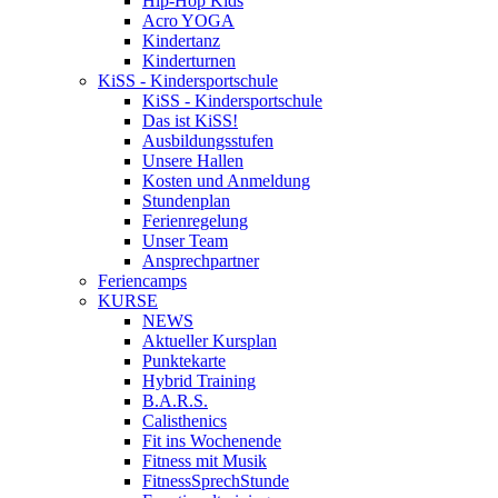
Hip-Hop Kids
Acro YOGA
Kindertanz
Kinderturnen
KiSS - Kindersportschule
KiSS - Kindersportschule
Das ist KiSS!
Ausbildungsstufen
Unsere Hallen
Kosten und Anmeldung
Stundenplan
Ferienregelung
Unser Team
Ansprechpartner
Feriencamps
KURSE
NEWS
Aktueller Kursplan
Punktekarte
Hybrid Training
B.A.R.S.
Calisthenics
Fit ins Wochenende
Fitness mit Musik
FitnessSprechStunde