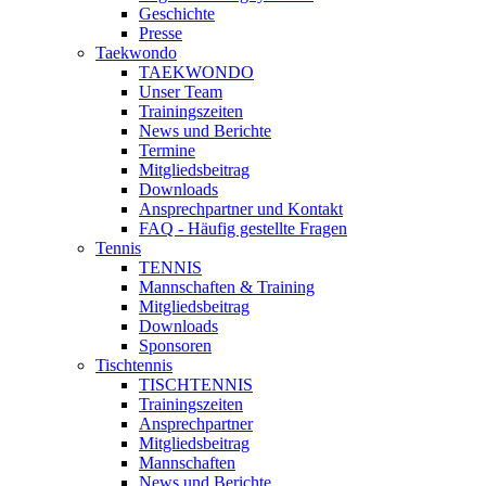
Geschichte
Presse
Taekwondo
TAEKWONDO
Unser Team
Trainingszeiten
News und Berichte
Termine
Mitgliedsbeitrag
Downloads
Ansprechpartner und Kontakt
FAQ - Häufig gestellte Fragen
Tennis
TENNIS
Mannschaften & Training
Mitgliedsbeitrag
Downloads
Sponsoren
Tischtennis
TISCHTENNIS
Trainingszeiten
Ansprechpartner
Mitgliedsbeitrag
Mannschaften
News und Berichte