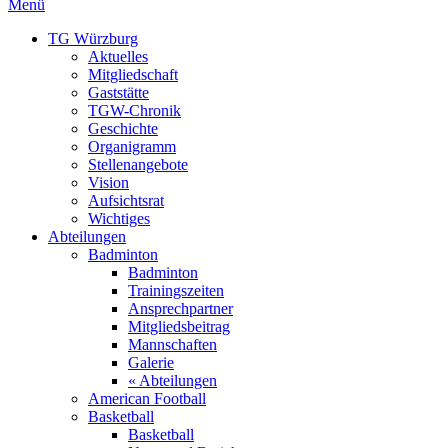
Menü
TG Würzburg
Aktuelles
Mitgliedschaft
Gaststätte
TGW-Chronik
Geschichte
Organigramm
Stellenangebote
Vision
Aufsichtsrat
Wichtiges
Abteilungen
Badminton
Badminton
Trainingszeiten
Ansprechpartner
Mitgliedsbeitrag
Mannschaften
Galerie
« Abteilungen
American Football
Basketball
Basketball