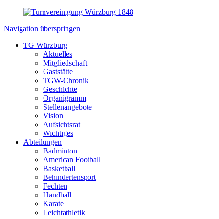
Navigation überspringen
TG Würzburg
Aktuelles
Mitgliedschaft
Gaststätte
TGW-Chronik
Geschichte
Organigramm
Stellenangebote
Vision
Aufsichtsrat
Wichtiges
Abteilungen
Badminton
American Football
Basketball
Behindertensport
Fechten
Handball
Karate
Leichtathletik