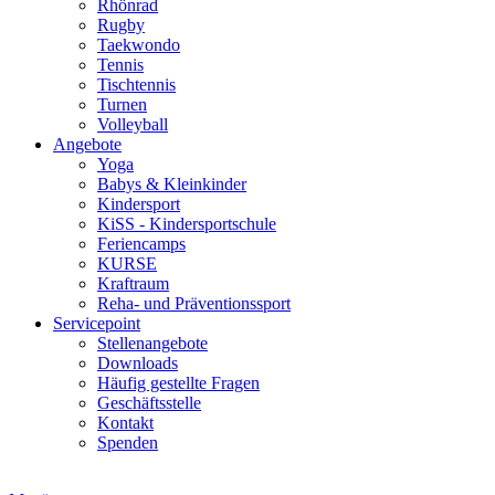
Rhönrad
Rugby
Taekwondo
Tennis
Tischtennis
Turnen
Volleyball
Angebote
Yoga
Babys & Kleinkinder
Kindersport
KiSS - Kindersportschule
Feriencamps
KURSE
Kraftraum
Reha- und Präventionssport
Servicepoint
Stellenangebote
Downloads
Häufig gestellte Fragen
Geschäftsstelle
Kontakt
Spenden