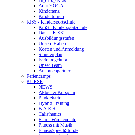
Hip-Hop Kids
Acro YOGA
Kindertanz
Kinderturnen
KiSS - Kindersportschule
KiSS - Kindersportschule
Das ist KiSS!
Ausbildungsstufen
Unsere Hallen
Kosten und Anmeldung
Stundenplan
Ferienregelung
Unser Team
Ansprechpartner
Feriencamps
KURSE
NEWS
Aktueller Kursplan
Punktekarte
Hybrid Training
B.A.R.S.
Calisthenics
Fit ins Wochenende
Fitness mit Musik
FitnessSprechStunde