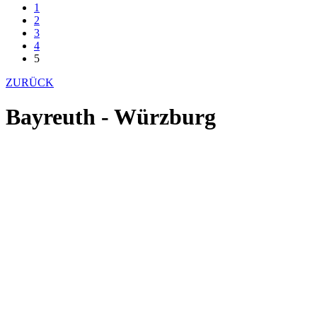
1
2
3
4
5
ZURÜCK
Bayreuth - Würzburg