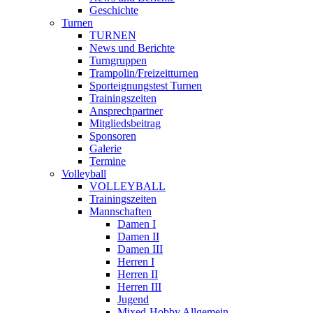
Geschichte
Turnen
TURNEN
News und Berichte
Turngruppen
Trampolin/Freizeitturnen
Sporteignungstest Turnen
Trainingszeiten
Ansprechpartner
Mitgliedsbeitrag
Sponsoren
Galerie
Termine
Volleyball
VOLLEYBALL
Trainingszeiten
Mannschaften
Damen I
Damen II
Damen III
Herren I
Herren II
Herren III
Jugend
Mixed-Hobby Allgemein