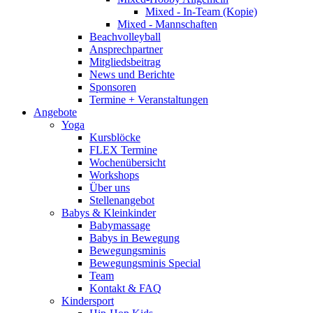
Mixed - In-Team (Kopie)
Mixed - Mannschaften
Beachvolleyball
Ansprechpartner
Mitgliedsbeitrag
News und Berichte
Sponsoren
Termine + Veranstaltungen
Angebote
Yoga
Kursblöcke
FLEX Termine
Wochenübersicht
Workshops
Über uns
Stellenangebot
Babys & Kleinkinder
Babymassage
Babys in Bewegung
Bewegungsminis
Bewegungsminis Special
Team
Kontakt & FAQ
Kindersport