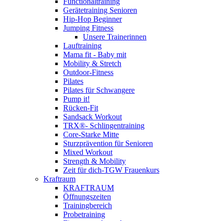
Functionaltraining
Gerätetraining Senioren
Hip-Hop Beginner
Jumping Fitness
Unsere Trainerinnen
Lauftraining
Mama fit - Baby mit
Mobility & Stretch
Outdoor-Fitness
Pilates
Pilates für Schwangere
Pump it!
Rücken-Fit
Sandsack Workout
TRX®- Schlingentraining
Core-Starke Mitte
Sturzprävention für Senioren
Mixed Workout
Strength & Mobility
Zeit für dich-TGW Frauenkurs
Kraftraum
KRAFTRAUM
Öffnungszeiten
Trainingbereich
Probetraining