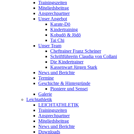
Trainingszeiten
Mitgliedsbeitrag
Ansprechpartner
Unser Angebot
Karate-Dō
Kindertraining
Kobudō & Jōdō
Tai Chi
Unser Team
Cheftrainer Franz Scheiner
Schriftführerin Claudia von Collani
Die Kindertrainer
Kassenwart Jürgen Stark
News und Berichte
Termine
Geschichte & Hintergründe
Pioniere und Sensei
Galerie
Leichtathletik
LEICHTATHLETIK
Trainingszeiten
Ansprechpartner
Mitgliedsbeitrag
News und Berichte
Downloads