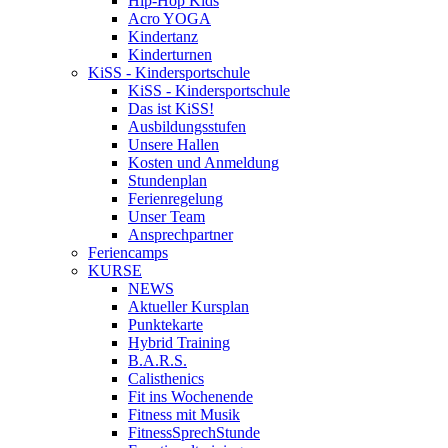
Hip-Hop Kids
Acro YOGA
Kindertanz
Kinderturnen
KiSS - Kindersportschule
KiSS - Kindersportschule
Das ist KiSS!
Ausbildungsstufen
Unsere Hallen
Kosten und Anmeldung
Stundenplan
Ferienregelung
Unser Team
Ansprechpartner
Feriencamps
KURSE
NEWS
Aktueller Kursplan
Punktekarte
Hybrid Training
B.A.R.S.
Calisthenics
Fit ins Wochenende
Fitness mit Musik
FitnessSprechStunde