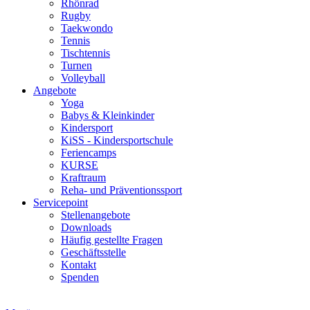
Rhönrad
Rugby
Taekwondo
Tennis
Tischtennis
Turnen
Volleyball
Angebote
Yoga
Babys & Kleinkinder
Kindersport
KiSS - Kindersportschule
Feriencamps
KURSE
Kraftraum
Reha- und Präventionssport
Servicepoint
Stellenangebote
Downloads
Häufig gestellte Fragen
Geschäftsstelle
Kontakt
Spenden