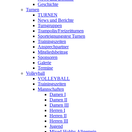
Geschichte
Turnen
TURNEN
News und Berichte
Turngruppen
Trampolin/Freizeitturnen
Sporteignungstest Turnen
Trainingszeiten
Ansprechpartner
Mitgliedsbeitrag
Sponsoren
Galerie
Termine
Volleyball
VOLLEYBALL
Trainingszeiten
Mannschaften
Damen I
Damen II
Damen III
Herren I
Herren II
Herren III
Jugend
Mixed-Hobby Allgemein