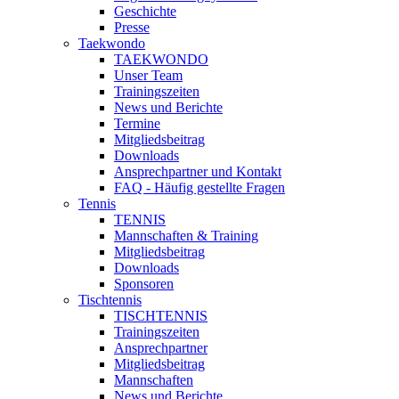
Geschichte
Presse
Taekwondo
TAEKWONDO
Unser Team
Trainingszeiten
News und Berichte
Termine
Mitgliedsbeitrag
Downloads
Ansprechpartner und Kontakt
FAQ - Häufig gestellte Fragen
Tennis
TENNIS
Mannschaften & Training
Mitgliedsbeitrag
Downloads
Sponsoren
Tischtennis
TISCHTENNIS
Trainingszeiten
Ansprechpartner
Mitgliedsbeitrag
Mannschaften
News und Berichte