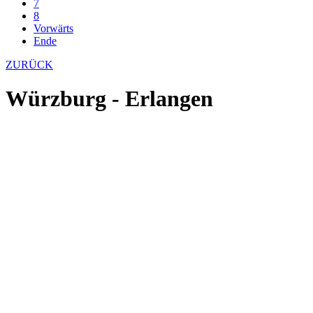
7
8
Vorwärts
Ende
ZURÜCK
Würzburg - Erlangen