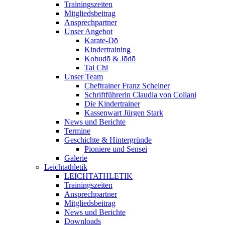
Trainingszeiten
Mitgliedsbeitrag
Ansprechpartner
Unser Angebot
Karate-Dō
Kindertraining
Kobudō & Jōdō
Tai Chi
Unser Team
Cheftrainer Franz Scheiner
Schriftführerin Claudia von Collani
Die Kindertrainer
Kassenwart Jürgen Stark
News und Berichte
Termine
Geschichte & Hintergründe
Pioniere und Sensei
Galerie
Leichtathletik
LEICHTATHLETIK
Trainingszeiten
Ansprechpartner
Mitgliedsbeitrag
News und Berichte
Downloads