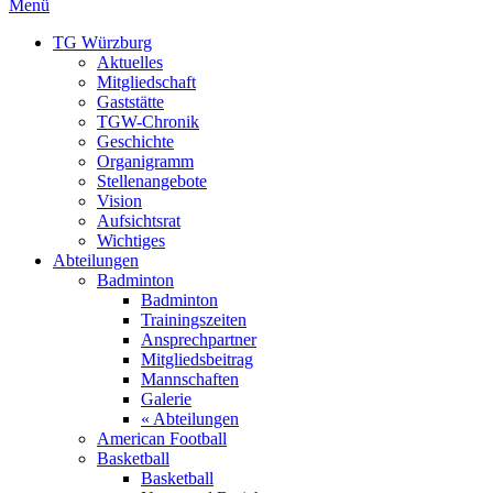
Menü
TG Würzburg
Aktuelles
Mitgliedschaft
Gaststätte
TGW-Chronik
Geschichte
Organigramm
Stellenangebote
Vision
Aufsichtsrat
Wichtiges
Abteilungen
Badminton
Badminton
Trainingszeiten
Ansprechpartner
Mitgliedsbeitrag
Mannschaften
Galerie
« Abteilungen
American Football
Basketball
Basketball