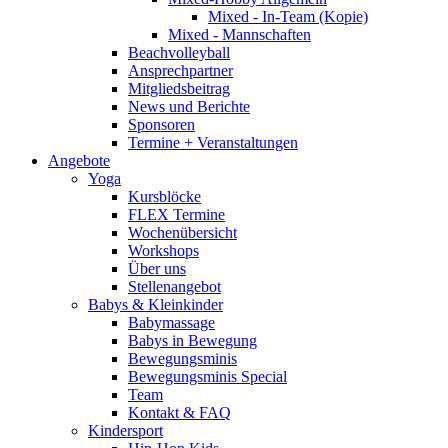
Mixed - In-Team (Kopie)
Mixed - Mannschaften
Beachvolleyball
Ansprechpartner
Mitgliedsbeitrag
News und Berichte
Sponsoren
Termine + Veranstaltungen
Angebote
Yoga
Kursblöcke
FLEX Termine
Wochenübersicht
Workshops
Über uns
Stellenangebot
Babys & Kleinkinder
Babymassage
Babys in Bewegung
Bewegungsminis
Bewegungsminis Special
Team
Kontakt & FAQ
Kindersport