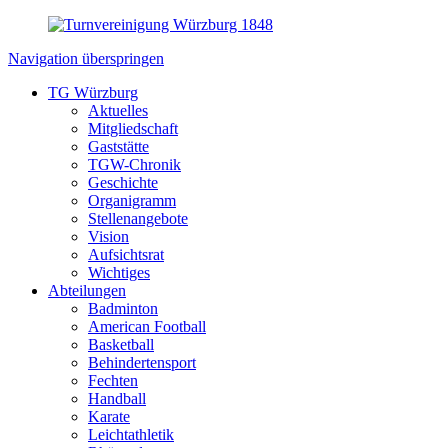
Navigation überspringen
TG Würzburg
Aktuelles
Mitgliedschaft
Gaststätte
TGW-Chronik
Geschichte
Organigramm
Stellenangebote
Vision
Aufsichtsrat
Wichtiges
Abteilungen
Badminton
American Football
Basketball
Behindertensport
Fechten
Handball
Karate
Leichtathletik