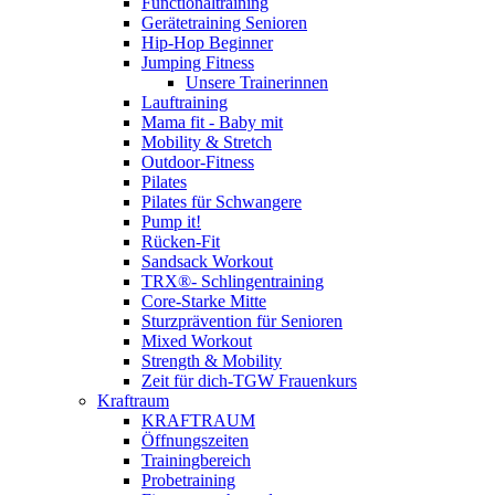
Functionaltraining
Gerätetraining Senioren
Hip-Hop Beginner
Jumping Fitness
Unsere Trainerinnen
Lauftraining
Mama fit - Baby mit
Mobility & Stretch
Outdoor-Fitness
Pilates
Pilates für Schwangere
Pump it!
Rücken-Fit
Sandsack Workout
TRX®- Schlingentraining
Core-Starke Mitte
Sturzprävention für Senioren
Mixed Workout
Strength & Mobility
Zeit für dich-TGW Frauenkurs
Kraftraum
KRAFTRAUM
Öffnungszeiten
Trainingbereich
Probetraining